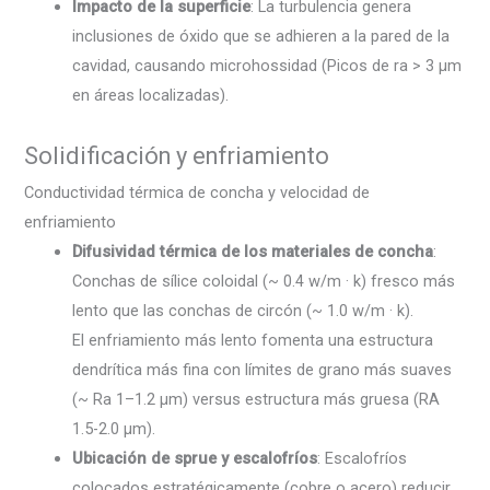
Impacto de la superficie
: La turbulencia genera
inclusiones de óxido que se adhieren a la pared de la
cavidad, causando microhossidad (Picos de ra > 3 µm
en áreas localizadas).
Solidificación y enfriamiento
Conductividad térmica de concha y velocidad de
enfriamiento
Difusividad térmica de los materiales de concha
:
Conchas de sílice coloidal (~ 0.4 w/m · k) fresco más
lento que las conchas de circón (~ 1.0 w/m · k).
El enfriamiento más lento fomenta una estructura
dendrítica más fina con límites de grano más suaves
(~ Ra 1–1.2 µm) versus estructura más gruesa (RA
1.5-2.0 µm).
Ubicación de sprue y escalofríos
: Escalofríos
colocados estratégicamente (cobre o acero) reducir