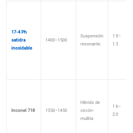
17-4 Ph
Suspensión
1.0–
satidra
1400–1500
resonante
1.3
inoxidable
Híbrido de
1.6–
Inconel 718
1350–1450
circón-
2.0
mullita