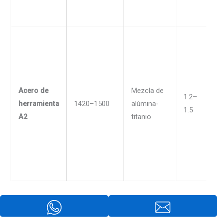
Acero de
Mezcla de
1.2–
herramienta
1420–1500
alúmina-
1.5
A2
titanio
Estructura de grano y efectos de