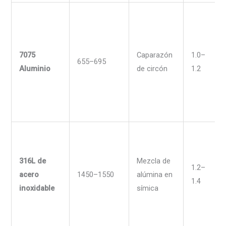
7075
Caparazón
1.0–
655–695
Aluminio
de circón
1.2
316L de
Mezcla de
1.2–
acero
1450–1550
alúmina en
1.4
inoxidable
símica