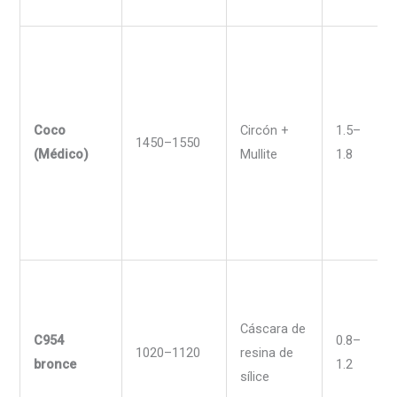
Coco
Circón +
1.5–
1450–1550
(Médico)
Mullite
1.8
Cáscara de
C954
0.8–
1020–1120
resina de
bronce
1.2
sílice