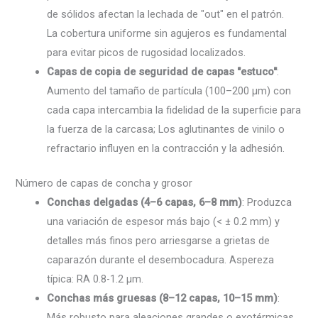
de sólidos afectan la lechada de "out" en el patrón.
La cobertura uniforme sin agujeros es fundamental
para evitar picos de rugosidad localizados.
Capas de copia de seguridad de capas "estuco"
:
Aumento del tamaño de partícula (100–200 µm) con
cada capa intercambia la fidelidad de la superficie para
la fuerza de la carcasa; Los aglutinantes de vinilo o
refractario influyen en la contracción y la adhesión.
Número de capas de concha y grosor
Conchas delgadas (4–6 capas, 6–8 mm)
: Produzca
una variación de espesor más bajo (< ± 0.2 mm) y
detalles más finos pero arriesgarse a grietas de
caparazón durante el desembocadura. Aspereza
típica: RA 0.8-1.2 µm.
Conchas más gruesas (8–12 capas, 10–15 mm)
:
Más robusto para aleaciones grandes o exotérmicas,