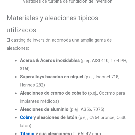
Vestibles de turbina de fundición de inversión
Materiales y aleaciones típicos
utilizados
El casting de inversión acomoda una amplia gama de
aleaciones:
Aceros & Aceros inoxidables
(p.ej., AISI 410, 17-4 PH,
316l)
Superalloys basados ​​en níquel
(p.ej., Inconel 718,
Hennes 282)
Aleaciones de cromo de cobalto
(p.ej., Cocrmo para
implantes médicos)
Aleaciones de aluminio
(p.ej., A356, 7075)
Cobre
y aleaciones de latón
(p.ej., C954 bronce, C630
latón)
Titanio
y sus aleaciones
(TI-6Al-4V para