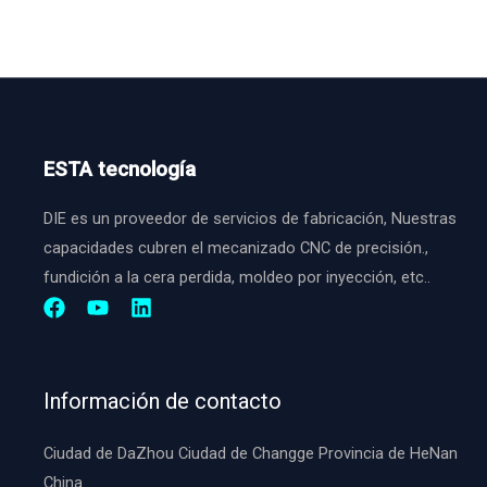
é
c
i
f
i
c
o
ó
o
n
n
*
o
d
*
ESTA tecnología
e
l
DIE es un proveedor de servicios de fabricación, Nuestras
p
capacidades cubren el mecanizado CNC de precisión.,
r
fundición a la cera perdida, moldeo por inyección, etc..
o
y
e
c
Información de contacto
t
Ciudad de DaZhou Ciudad de Changge Provincia de HeNan
o
China.
*