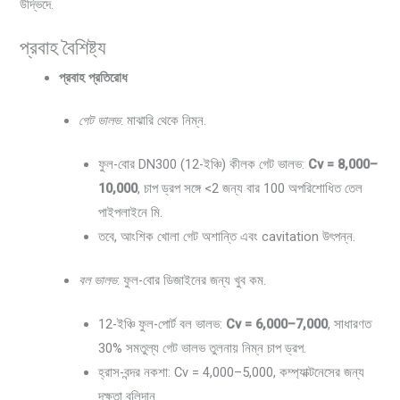
উদ্ভিদে.
প্রবাহ বৈশিষ্ট্য
প্রবাহ প্রতিরোধ
গেট ভালভ
: মাঝারি থেকে নিম্ন.
ফুল-বোর DN300 (12-ইঞ্চি) কীলক গেট ভালভ:
Cv = 8,000–
10,000
, চাপ ড্রপ সঙ্গে <2 জন্য বার 100 অপরিশোধিত তেল
পাইপলাইনে মি.
তবে, আংশিক খোলা গেট অশান্তি এবং cavitation উৎপন্ন.
বল ভালভ
: ফুল-বোর ডিজাইনের জন্য খুব কম.
12-ইঞ্চি ফুল-পোর্ট বল ভালভ:
Cv = 6,000–7,000
, সাধারণত
30% সমতুল্য গেট ভালভ তুলনায় নিম্ন চাপ ড্রপ.
হ্রাস-বন্দর নকশা: Cv = 4,000–5,000, কম্প্যাক্টনেসের জন্য
দক্ষতা বলিদান.