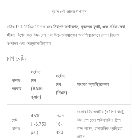
ব্রাস গেট ভালভ উপাদান
সঠিক P-T নির্বাচন নিশ্চিত করে
নিরাপদ অপারেশন, ন্যূনতম ফুটো, এবং বর্ধিত সেবা
জীবন
, বিশেষ করে উচ্চ-চাপ এবং উচ্চ-তাপমাত্রার অ্যাপ্লিকেশনে যেমন বিদ্যুৎ
উৎপাদন এবং পেট্রোকেমিক্যাল.
চাপ রেটিং
সর্বোচ্চ
সর্বোচ্চ
ভালভ
চাপ
চাপ
সাধারণ অ্যাপ্লিকেশন
প্রকার
(ANSI
(পিএন)
ক্লাস)
বয়লার ফিডওয়াটার (≤150 বার),
4500
পিএন
গেট
উচ্চ চাপ তেল পাইপলাইন, শিল্প
(~6,750
16-
ভালভ
বাষ্প লাইন, রাসায়নিক প্রক্রিয়া
psi)
420
লাইন