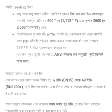
নমনীয় sealing বিকল্প
ধাতু থেকে ধাতু আসন
: অধীনে স্থায়িত্ব প্রদান
উচ্চ চাপ এবং উচ্চ তাপমাত্রা
শর্তাবলী, পর্যন্ত রেটিং সহ
600 ° সে (1,112 ° F)
এবং
ক্লাস 2500 (≈
2,500 পিএসআই)
সেবা.
স্থিতিস্থাপক বা নরম সীল (Ptfe, ইপিডিএম, এনবিআর)
: কম থেকে মাঝারি
চাপে বুদ্বুদ-আঁটসাঁট শাটঅফ অফার করুন, ওয়াটারওয়ার্কস এবং সাধারণ
ইউটিলিটি সিস্টেমে ব্যাপকভাবে ব্যবহৃত হয়.
এই সীল প্রায় ফুটো হার কমিয়ে
ANSI লিকেজ মান অনুযায়ী প্রতি মিনিটে
শূন্য ড্রপ
.
বিস্তৃত আকার এবং চাপ পরিসীমা
গেট ভালভ থেকে ব্যাস মধ্যে নির্মিত হয়
½ ইঞ্চি (DN15) থেকে 48 ইঞ্চি
(DN1200+)
, ছোট শিল্প পাইপলাইন এবং বিশাল পৌর বা পেট্রোকেমিক্যাল নেটওয়ার্ক
উভয়ই কভার করে.
তারা সবচেয়ে লাভজনক এবং কার্যকর
ব্যাস উপরে 12 ইঞ্চি
, যেখানে বিকল্প ভালভের
প্রকারগুলি অকার্যকরভাবে ভারী বা ব্যয়বহুল হয়ে ওঠে.