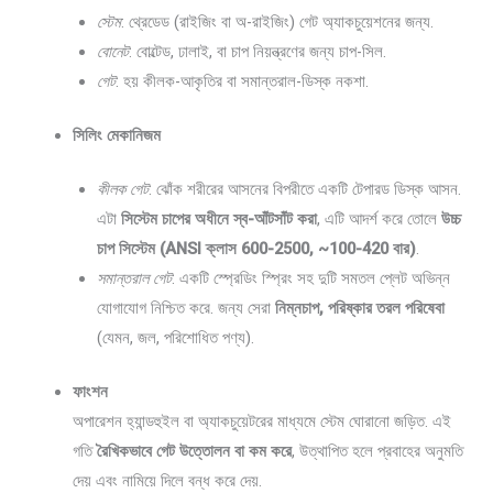
স্টেম
: থ্রেডেড (রাইজিং বা অ-রাইজিং) গেট অ্যাকচুয়েশনের জন্য.
বোনেট
: বোল্টেড, ঢালাই, বা চাপ নিয়ন্ত্রণের জন্য চাপ-সিল.
গেট
: হয় কীলক-আকৃতির বা সমান্তরাল-ডিস্ক নকশা.
সিলিং মেকানিজম
কীলক গেট
: ঝোঁক শরীরের আসনের বিপরীতে একটি টেপারড ডিস্ক আসন.
এটা
সিস্টেম চাপের অধীনে স্ব-আঁটসাঁট করা
, এটি আদর্শ করে তোলে
উচ্চ
চাপ সিস্টেম (ANSI ক্লাস 600-2500, ~100-420 বার)
.
সমান্তরাল গেট
: একটি স্প্রেডিং স্প্রিং সহ দুটি সমতল প্লেট অভিন্ন
যোগাযোগ নিশ্চিত করে. জন্য সেরা
নিম্নচাপ, পরিষ্কার তরল পরিষেবা
(যেমন, জল, পরিশোধিত পণ্য).
ফাংশন
অপারেশন হ্যান্ডহুইল বা অ্যাকচুয়েটরের মাধ্যমে স্টেম ঘোরানো জড়িত. এই
গতি
রৈখিকভাবে গেট উত্তোলন বা কম করে
, উত্থাপিত হলে প্রবাহের অনুমতি
দেয় এবং নামিয়ে দিলে বন্ধ করে দেয়.