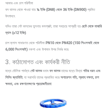
আকার এবং চাপ পরিসীমা
বল ভালভ থেকে পাওয়া যায়
¼ ইঞ্চি (DN8) থেকে 36 ইঞ্চি (DN900)
প্রমিত
উৎপাদনে.
যদিও তারা গেট ভালভের তুলনায় কমপ্যাক্ট, তারা সবচেয়ে সাশ্রয়ী হয়
ছোট থেকে মাঝারি
ব্যাস (≤12 ইঞ্চি)
.
চাপ ক্লাস সাধারণত থেকে পরিসীমা
PN10 থেকে PN420 (150 পিএসআই থেকে
6,000 পিএসআই)
নকশা এবং উপাদান উপর নির্ভর করে.
3. কাঠামোগত এবং কার্যকরী নীতি
মধ্যে মৌলিক পার্থক্য
গেট ভালভ
বনাম
বল ভালভ
তাদের মধ্যে মিথ্যা
গতির ধরন এবং
সিলিং জ্যামিতি
, যা সরাসরি তাদের প্রভাবিত করে
অপারেশন গতি, প্রবাহ দক্ষতা, চাপ
ক্ষমতা, এবং রক্ষণাবেক্ষণের প্রয়োজনীয়তা
.