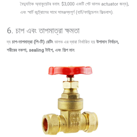
বৈদ্যুতিক অ্যাকুয়েটর বনাম. $3,000 একটি গেট ভালভ actuator জন্য),
এবং স্মার্ট কন্ট্রোলের সাথে সামঞ্জস্যপূর্ণ (হার্ট/ফাউন্ডেশন ফিল্ডবাস).
6. চাপ এবং তাপমাত্রা ক্ষমতা
দ্য
চাপ-তাপমাত্রা (পি-টি) রেটিং
ভালভ এর দ্বারা নির্ধারিত হয়
উপাদান নির্বাচন,
শরীরের নকশা, sealing টাইপ, এবং শিল্প মান
.