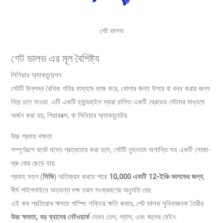
গেট ভালভ
গেট ভালভ এর মূল বৈশিষ্ট্য
লিনিয়ার অ্যাকচুয়েশন
গেটটি উল্লম্ব রৈখিক গতির মাধ্যমে কাজ করে, খোলার জন্য উপরে বা বন্ধ করার জন্য
নিচে চলে যাওয়া. এটি একটি হ্যান্ডহুইল দ্বারা চালিত একটি থ্রেডেড স্টেমের মাধ্যমে
অর্জন করা হয়, গিয়ারবক্স, বা লিনিয়ার অ্যাকচুয়েটর.
উচ্চ প্রবাহ দক্ষতা
সম্পূর্ণরূপে বনেট মধ্যে প্রত্যাহার করা হলে, গেটটি ন্যূনতম অশান্তি সহ একটি সোজা-
থ্রু বোর ছেড়ে যায়.
প্রবাহ সহগ (
সিভি
) অতিক্রম করতে পারে
10,000 একটি 12-ইঞ্চি ভালভের জন্য
,
দীর্ঘ পাইপলাইনে অত্যন্ত দক্ষ তরল সংক্রমণের অনুমতি দেয়.
এই কম প্রতিরোধ ক্ষমতা পাম্পিং শক্তির ক্ষতি কমায়, গেট ভালভ সুবিধাজনক তৈরীর
উচ্চ ক্ষমতা, বড় ব্যাসের নেটওয়ার্ক
যেমন তেল, গ্যাস, এবং জলের মেইন.