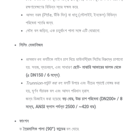
রক্ষণাবেক্ষণের বিভিন্ন স্তর সক্ষম করে.
আসন
: নরম (Ptfe, উঁকি দিন) বা ধাতু (স্টেলাইট, ইনকেল) বিভিন্ন
পরিষেবা শর্তের জন্য.
স্টেম
: বল জড়িত, এক চতুর্থাংশ পালা সঙ্গে এটি ঘোরানো.
সিলিং মেকানিজম
ভাসমান বল
: বলটিকে লাইন চাপ দিয়ে ডাউনস্ট্রিম সিটের বিরুদ্ধে চাপানো
হয়. সহজ, ব্যয়বহুল, এবং সাধারণ
ছোট- মাঝারি আকারের ভালভ থেকে
(≤ DN150 / 6 মধ্যে)
.
Trunnion-মাউন্ট করা বল
: বলটি উপরে এবং নীচের শ্যাফ্টে নোঙ্গর করা
হয়, ঘূর্ণন সঁচারক বল এবং আসন পরিধান হ্রাস.
জন্য ডিজাইন করা হয়েছে
বড় বোর, উচ্চ চাপ পরিষেবা (DN200+ / 8
মধ্যে, ANSI ক্লাস পর্যন্ত 2500 / ~420 বার)
.
ফাংশন
ক
ত্রৈমাসিক পালা (90°) কান্ডের
বল ঘোরে.