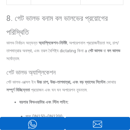
8. গেট ভালভ বনাম বল ভালভের প্রয়োগের
পরিস্থিতি
ভালভ নির্বাচন অত্যন্ত
অ্যাপ্লিকেশন-নির্দিষ্ট
, অপারেশনাল প্রয়োজনীয়তা সহ, চাপ/
তাপমাত্রার অবস্থা, এবং তরল বৈশিষ্ট্য dictating কিনা a
গেট ভালভ
বা
বল ভালভ
সর্বোত্তম.
গেট ভালভ অ্যাপ্লিকেশন
গেট ভালভ এক্সেল ইন
উচ্চ চাপ, উচ্চ-তাপমাত্রা, এবং বড় ব্যাসের সিস্টেম
কোথায়
সম্পূর্ণ বিচ্ছিন্নতা
প্রয়োজন এবং ঘন ঘন অপারেশন ন্যূনতম.
বয়লার ফিডওয়াটার এবং স্টিম লাইন:
মাপ: DN150–DN1200
শর্তাবলী: পর্যন্ত চাপ দেয়
150 বার
, তাপমাত্রা পর্যন্ত
815° সে
(ধাতু