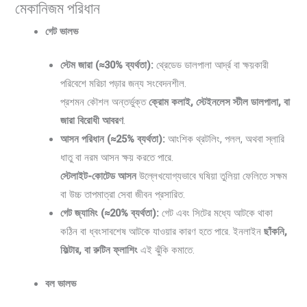
মেকানিজম পরিধান
গেট ভালভ
স্টেম জারা (≈30% ব্যর্থতা):
থ্রেডেড ডালপালা আর্দ্র বা ক্ষয়কারী
পরিবেশে মরিচা পড়ার জন্য সংবেদনশীল.
প্রশমন কৌশল অন্তর্ভুক্ত
ক্রোম কলাই, স্টেইনলেস স্টীল ডালপালা, বা
জারা বিরোধী আবরণ
.
আসন পরিধান (≈25% ব্যর্থতা):
আংশিক থ্রটলিং, পলল, অথবা স্লারি
ধাতু বা নরম আসন ক্ষয় করতে পারে.
স্টেলাইট-কোটেড আসন
উল্লেখযোগ্যভাবে ঘষিয়া তুলিয়া ফেলিতে সক্ষম
বা উচ্চ তাপমাত্রা সেবা জীবন প্রসারিত.
গেট জ্যামিং (≈20% ব্যর্থতা):
গেট এবং সিটের মধ্যে আটকে থাকা
কঠিন বা ধ্বংসাবশেষ আটকে যাওয়ার কারণ হতে পারে. ইনলাইন
ছাঁকনি,
ফিল্টার, বা রুটিন ফ্লাশিং
এই ঝুঁকি কমাতে.
বল ভালভ