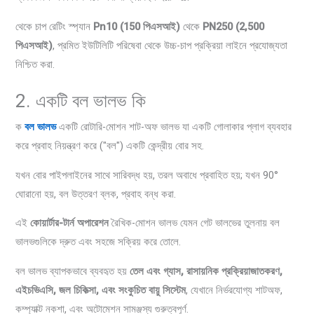
থেকে চাপ রেটিং স্প্যান
Pn10 (150 পিএসআই)
থেকে
PN250 (2,500
পিএসআই)
, প্রমিত ইউটিলিটি পরিষেবা থেকে উচ্চ-চাপ প্রক্রিয়া লাইনে প্রযোজ্যতা
নিশ্চিত করা.
2. একটি বল ভালভ কি
ক
বল ভালভ
একটি রোটারি-মোশন শাট-অফ ভালভ যা একটি গোলাকার প্লাগ ব্যবহার
করে প্রবাহ নিয়ন্ত্রণ করে ("বল") একটি কেন্দ্রীয় বোর সহ.
যখন বোর পাইপলাইনের সাথে সারিবদ্ধ হয়, তরল অবাধে প্রবাহিত হয়; যখন 90°
ঘোরানো হয়, বল উত্তরণ ব্লক, প্রবাহ বন্ধ করা.
এই
কোয়ার্টার-টার্ন অপারেশন
রৈখিক-মোশন ভালভ যেমন গেট ভালভের তুলনায় বল
ভালভগুলিকে দ্রুত এবং সহজে সক্রিয় করে তোলে.
বল ভালভ ব্যাপকভাবে ব্যবহৃত হয়
তেল এবং গ্যাস, রাসায়নিক প্রক্রিয়াজাতকরণ,
এইচভিএসি, জল চিকিত্সা, এবং সংকুচিত বায়ু সিস্টেম
, যেখানে নির্ভরযোগ্য শাটঅফ,
কম্প্যাক্ট নকশা, এবং অটোমেশন সামঞ্জস্য গুরুত্বপূর্ণ.