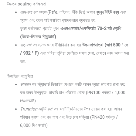
উচ্চতর sealing কর্মক্ষমতা
নরম-বসা বল ভালভ
(Ptfe, নাইলন, উঁকি দিন) অফার
বুদবুদ টাইট বন্ধ
এবং
গ্যাস এবং তরল পাইপলাইনে ব্যাপকভাবে ব্যবহৃত হয়.
ফুটো কর্মক্ষমতা প্রায়ই পূরণ
এএনএসআই/এফসিআই 70-2 ষষ্ঠ শ্রেণি
(জিরো-লিকেজ স্ট্যান্ডার্ড)
.
ধাতু-বসা বল ভালভ
জন্য ইঞ্জিনিয়ার করা হয়
উচ্চ-তাপমাত্রা (আপ 500 ° সে
/ 932 ° F)
এবং ঘষিয়া তুলিয়া ফেলিতে সক্ষম সেবা, যেখানে নরম আসন ক্ষয়
হবে.
ডিজাইনে বহুমুখিতা
ভাসমান বল
: স্ট্যান্ডার্ড ডিজাইন যেখানে বলটি আসন দ্বারা জায়গায় রাখা হয়;
কম জন্য উপযুক্ত- মাঝারি চাপ পরিষেবা থেকে (PN100 পর্যন্ত / 1,000
পিএসআই).
Trunnion-মাউন্ট করা বল
: বলটি ট্রুনিয়নের উপর নোঙর করা হয়, আসন
পরিধান হ্রাস এবং বড় মাপ এবং উচ্চ চাপ সক্রিয় (PN420 পর্যন্ত /
6,000 পিএসআই).