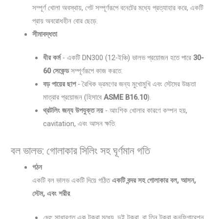
সম্পূর্ণ খোলা অবস্থায়, গেট সম্পূর্ণরূপে বনেটের মধ্যে প্রত্যাহার করে, একটি
প্রায় অবরোধহীন বোর ছেড়ে.
সীমাবদ্ধতা
ধীর কর্ম
- একটি DN300 (12-ইঞ্চি) ভালভ প্রয়োজন হতে পারে
30-
60 সেকেন্ড
সম্পূর্ণরূপে কাজ করতে.
বড় পায়ের ছাপ
- রৈখিক ভ্রমণের জন্য মুখোমুখি এবং স্টেমের উচ্চতা
মাত্রার প্রয়োজন (হিসাবে
ASME B16.10
).
থ্রটলিং জন্য উপযুক্ত নয়
- আংশিক খোলার কারণে কম্পন হয়,
cavitation, এবং আসন ক্ষতি.
বল ভালভ: গোলাকার সিলিং সহ ঘূর্ণমান গতি
গঠন
একটি বল ভালভ একটি দিয়ে গঠিত
একটি বন্দর সহ গোলাকার বল, আসন,
স্টেম, এবং শরীর
.
দেহ
: সাধারণত এক টুকরা মধ্যে, দুই টুকরা, বা তিন টুকরা কনফিগারেশন,