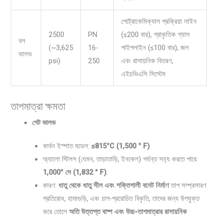
পেট্রোকেমিক্যাল প্রক্রিয়া লাইন
2500
PN
(≤200 বার), প্রাকৃতিক গ্যাস
বল
(~3,625
16-
পাইপলাইন (≤100 বার), জল
ভালভ
psi)
250
এবং রাসায়নিক বিতরণ,
এইচভিএসি সিস্টেম
তাপমাত্রা ক্ষমতা
গেট ভালভ
কার্বন ইস্পাত মডেল:
≤815°C (1,500 ° F)
.
অ্যালো স্টিলস (যেমন, তাড়াতাড়ি, ইনকেল) পর্যন্ত সহ্য করতে পারে
1,000° সে (1,832 ° F)
.
কারণ:
ধাতু থেকে ধাতু সীল এবং শক্তিশালী বনেট নির্মাণ
তাপ সম্প্রসারণ
প্রতিরোধ, হামাগুড়ি, এবং চাপ-প্ররোচিত বিকৃতি, তাদের জন্য উপযুক্ত
করে তোলে
অতি উত্তপ্ত বাষ্প এবং উচ্চ-তাপমাত্রার রাসায়নিক