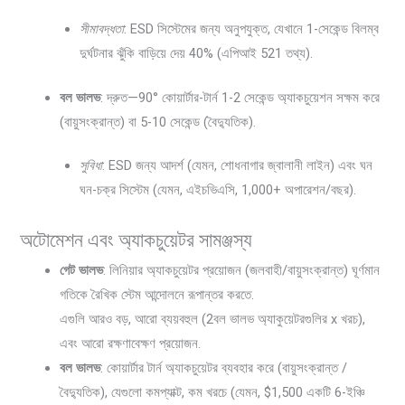
সীমাবদ্ধতা
: ESD সিস্টেমের জন্য অনুপযুক্ত, যেখানে 1-সেকেন্ড বিলম্ব
দুর্ঘটনার ঝুঁকি বাড়িয়ে দেয় 40% (এপিআই 521 তথ্য).
বল ভালভ
: দ্রুত—90° কোয়ার্টার-টার্ন 1-2 সেকেন্ড অ্যাকচুয়েশন সক্ষম করে
(বায়ুসংক্রান্ত) বা 5-10 সেকেন্ড (বৈদ্যুতিক).
সুবিধা
: ESD জন্য আদর্শ (যেমন, শোধনাগার জ্বালানী লাইন) এবং ঘন
ঘন-চক্র সিস্টেম (যেমন, এইচভিএসি, 1,000+ অপারেশন/বছর).
অটোমেশন এবং অ্যাকচুয়েটর সামঞ্জস্য
গেট ভালভ
: লিনিয়ার অ্যাকচুয়েটর প্রয়োজন (জলবাহী/বায়ুসংক্রান্ত) ঘূর্ণমান
গতিকে রৈখিক স্টেম আন্দোলনে রূপান্তর করতে.
এগুলি আরও বড়, আরো ব্যয়বহুল (2বল ভালভ অ্যাকুয়েটরগুলির x খরচ),
এবং আরো রক্ষণাবেক্ষণ প্রয়োজন.
বল ভালভ
: কোয়ার্টার টার্ন অ্যাকচুয়েটর ব্যবহার করে (বায়ুসংক্রান্ত /
বৈদ্যুতিক), যেগুলো কমপ্যাক্ট, কম খরচে (যেমন, $1,500 একটি 6-ইঞ্চি