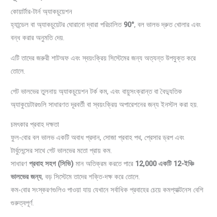
কোয়ার্টার-টার্ন অ্যাকচুয়েশন
হ্যান্ডেল বা অ্যাকচুয়েটর ঘোরানো দ্বারা পরিচালিত
90°
, বল ভালভ দ্রুত খোলার এবং
বন্ধ করার অনুমতি দেয়.
এটি তাদের জরুরী শাটঅফ এবং স্বয়ংক্রিয় সিস্টেমের জন্য অত্যন্ত উপযুক্ত করে
তোলে.
গেট ভালভের তুলনায় অ্যাকচুয়েশন টর্ক কম, এবং বায়ুসংক্রান্ত বা বৈদ্যুতিক
অ্যাকুয়েটারগুলি সাধারণত দূরবর্তী বা স্বয়ংক্রিয় অপারেশনের জন্য ইনস্টল করা হয়.
চমৎকার প্রবাহ দক্ষতা
ফুল-বোর বল ভালভ একটি অবাধ প্রদান, সোজা প্রবাহ পথ, প্রেসার ড্রপ এবং
টার্বুলেন্সের সাথে গেট ভালভের মতো প্রায় কম.
সাধারণ
প্রবাহ সহগ (সিভি)
মান অতিক্রম করতে পারে
12,000 একটি 12-ইঞ্চি
ভালভের জন্য
, বড় সিস্টেমে তাদের শক্তি-দক্ষ করে তোলে.
কম-বোর সংস্করণগুলিও পাওয়া যায় যেখানে সর্বাধিক প্রবাহের চেয়ে কমপ্যাক্টনেস বেশি
গুরুত্বপূর্ণ.