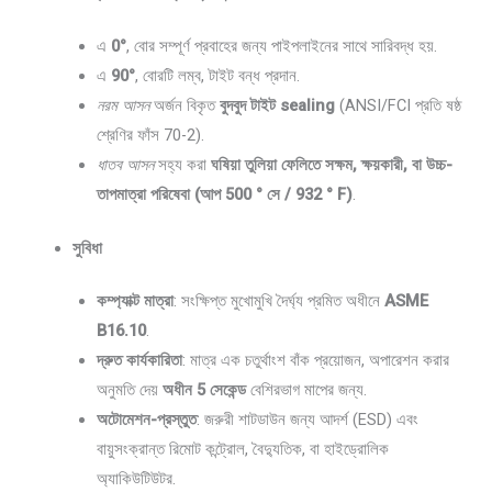
এ
0°
, বোর সম্পূর্ণ প্রবাহের জন্য পাইপলাইনের সাথে সারিবদ্ধ হয়.
এ
90°
, বোরটি লম্ব, টাইট বন্ধ প্রদান.
নরম আসন
অর্জন বিকৃত
বুদবুদ টাইট sealing
(ANSI/FCI প্রতি ষষ্ঠ
শ্রেণির ফাঁস 70-2).
ধাতব আসন
সহ্য করা
ঘষিয়া তুলিয়া ফেলিতে সক্ষম, ক্ষয়কারী, বা উচ্চ-
তাপমাত্রা পরিষেবা (আপ 500 ° সে / 932 ° F)
.
সুবিধা
কম্প্যাক্ট মাত্রা
: সংক্ষিপ্ত মুখোমুখি দৈর্ঘ্য প্রমিত অধীনে
ASME
B16.10
.
দ্রুত কার্যকারিতা
: মাত্র এক চতুর্থাংশ বাঁক প্রয়োজন, অপারেশন করার
অনুমতি দেয়
অধীন 5 সেকেন্ড
বেশিরভাগ মাপের জন্য.
অটোমেশন-প্রস্তুত
: জরুরী শাটডাউন জন্য আদর্শ (ESD) এবং
বায়ুসংক্রান্ত রিমোট কন্ট্রোল, বৈদ্যুতিক, বা হাইড্রোলিক
অ্যাকিউটিউটর.