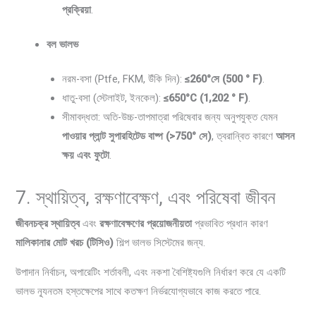
প্রক্রিয়া
.
বল ভালভ
নরম-বসা (Ptfe, FKM, উঁকি দিন):
≤260°সে (500 ° F)
.
ধাতু-বসা (স্টেলাইট, ইনকেল):
≤650°C (1,202 ° F)
.
সীমাবদ্ধতা: অতি-উচ্চ-তাপমাত্রা পরিষেবার জন্য অনুপযুক্ত যেমন
পাওয়ার প্লান্ট সুপারহিটেড বাষ্প (>750° সে)
, ত্বরান্বিত কারণে
আসন
ক্ষয় এবং ফুটো
.
7. স্থায়িত্ব, রক্ষণাবেক্ষণ, এবং পরিষেবা জীবন
জীবনচক্র স্থায়িত্ব
এবং
রক্ষণাবেক্ষণের প্রয়োজনীয়তা
প্রভাবিত প্রধান কারণ
মালিকানার মোট খরচ (টিসিও)
শিল্প ভালভ সিস্টেমের জন্য.
উপাদান নির্বাচন, অপারেটিং শর্তাবলী, এবং নকশা বৈশিষ্ট্যগুলি নির্ধারণ করে যে একটি
ভালভ ন্যূনতম হস্তক্ষেপের সাথে কতক্ষণ নির্ভরযোগ্যভাবে কাজ করতে পারে.