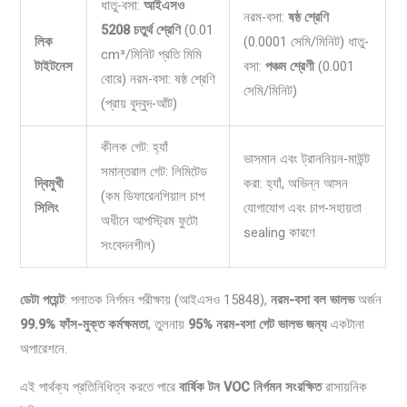
ধাতু-বসা:
আইএসও
নরম-বসা:
ষষ্ঠ শ্রেণি
5208 চতুর্থ শ্রেণি
(0.01
লিক
(0.0001 সেমি/মিনিট) ধাতু-
cm³/মিনিট প্রতি মিমি
টাইটনেস
বসা:
পঞ্চম শ্রেণী
(0.001
বোরে) নরম-বসা: ষষ্ঠ শ্রেণি
সেমি/মিনিট)
(প্রায় বুদ্বুদ-আঁট)
কীলক গেট: হ্যাঁ
ভাসমান এবং ট্রাননিয়ন-মাউন্ট
সমান্তরাল গেট: লিমিটেড
দ্বিমুখী
করা: হ্যাঁ, অভিন্ন আসন
(কম ডিফারেনশিয়াল চাপ
সিলিং
যোগাযোগ এবং চাপ-সহায়তা
অধীনে আপস্ট্রিম ফুটো
sealing কারণে
সংবেদনশীল)
ডেটা পয়েন্ট
: পলাতক নির্গমন পরীক্ষায় (আইএসও 15848),
নরম-বসা বল ভালভ
অর্জন
99.9% ফাঁস-মুক্ত কর্মক্ষমতা
, তুলনায়
95% নরম-বসা গেট ভালভ জন্য
একটানা
অপারেশনে.
এই পার্থক্য প্রতিনিধিত্ব করতে পারে
বার্ষিক টন VOC নির্গমন সংরক্ষিত
রাসায়নিক