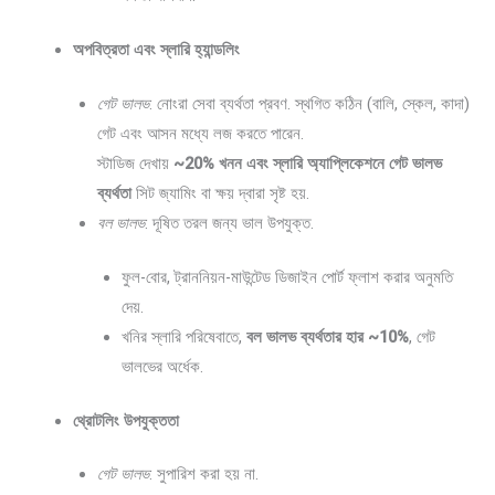
অপবিত্রতা এবং স্লারি হ্যান্ডলিং
গেট ভালভ
: নোংরা সেবা ব্যর্থতা প্রবণ. স্থগিত কঠিন (বালি, স্কেল, কাদা)
গেট এবং আসন মধ্যে লজ করতে পারেন.
স্টাডিজ দেখায়
~20% খনন এবং স্লারি অ্যাপ্লিকেশনে গেট ভালভ
ব্যর্থতা
সিট জ্যামিং বা ক্ষয় দ্বারা সৃষ্ট হয়.
বল ভালভ
: দূষিত তরল জন্য ভাল উপযুক্ত.
ফুল-বোর, ট্রাননিয়ন-মাউন্টেড ডিজাইন পোর্ট ফ্লাশ করার অনুমতি
দেয়.
খনির স্লারি পরিষেবাতে,
বল ভালভ ব্যর্থতার হার ~10%
, গেট
ভালভের অর্ধেক.
থ্রোটলিং উপযুক্ততা
গেট ভালভ
: সুপারিশ করা হয় না.