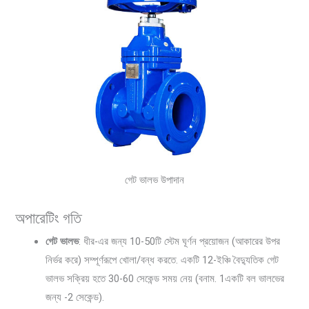
গেট ভালভ উপাদান
অপারেটিং গতি
গেট ভালভ
: ধীর-এর জন্য 10-50টি স্টেম ঘূর্ণন প্রয়োজন (আকারের উপর
নির্ভর করে) সম্পূর্ণরূপে খোলা/বন্ধ করতে. একটি 12-ইঞ্চি বৈদ্যুতিক গেট
ভালভ সক্রিয় হতে 30-60 সেকেন্ড সময় নেয় (বনাম. 1একটি বল ভালভের
জন্য -2 সেকেন্ড).