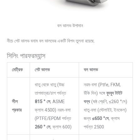
বল ভালভ উপাদান
নীচে গেট ভালভ বনাম বল ভালভের একটি বিশদ তুলনা রয়েছে.
সিলিং পারফরম্যান্স
মেট্রিক
গেট ভালভ
বল ভালভ
ধাতু থেকে ধাতু (উচ্চ
নরম-বসা (Ptfe, FKM,
তাপমাত্রা/চাপ পর্যন্ত
উঁকি দিন) সঙ্গে
বুদবুদ টাইট
সীল
815 ° সে
, ASME
বন্ধ
(ষষ্ঠ শ্রেণি, ≤260 °সে)
প্রকার
ক্লাস 4500) নরম-বসা
ধাতু-বসা (স্টেলাইট, ইনকেল)
(PTFE/EPDM পর্যন্ত
জন্য
≤650 °সে
, ক্লাস
260 ° সে
, ক্লাস 600)
পর্যন্ত 2500