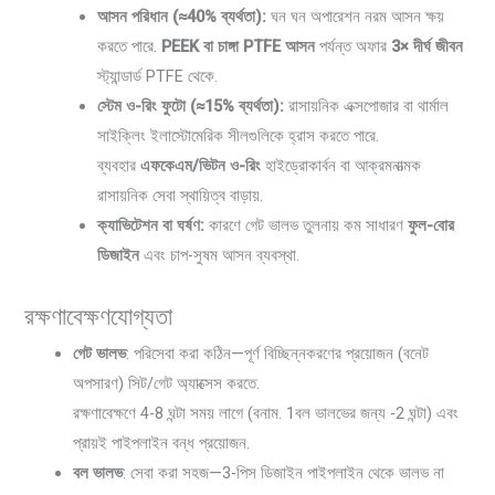
আসন পরিধান (≈40% ব্যর্থতা):
ঘন ঘন অপারেশন নরম আসন ক্ষয়
করতে পারে.
PEEK বা চাঙ্গা PTFE আসন
পর্যন্ত অফার
3× দীর্ঘ জীবন
স্ট্যান্ডার্ড PTFE থেকে.
স্টেম ও-রিং ফুটো (≈15% ব্যর্থতা):
রাসায়নিক এক্সপোজার বা থার্মাল
সাইক্লিং ইলাস্টোমেরিক সীলগুলিকে হ্রাস করতে পারে.
ব্যবহার
এফকেএম/ভিটন ও-রিং
হাইড্রোকার্বন বা আক্রমনাত্মক
রাসায়নিক সেবা স্থায়িত্ব বাড়ায়.
ক্যাভিটেশন বা ঘর্ষণ:
কারণে গেট ভালভ তুলনায় কম সাধারণ
ফুল-বোর
ডিজাইন
এবং চাপ-সুষম আসন ব্যবস্থা.
রক্ষণাবেক্ষণযোগ্যতা
গেট ভালভ
: পরিসেবা করা কঠিন—পূর্ণ বিচ্ছিন্নকরণের প্রয়োজন (বনেট
অপসারণ) সিট/গেট অ্যাক্সেস করতে.
রক্ষণাবেক্ষণে 4-8 ঘন্টা সময় লাগে (বনাম. 1বল ভালভের জন্য -2 ঘন্টা) এবং
প্রায়ই পাইপলাইন বন্ধ প্রয়োজন.
বল ভালভ
: সেবা করা সহজ—3-পিস ডিজাইন পাইপলাইন থেকে ভালভ না