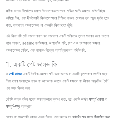
উভয়ের মধ্যে নির্বাচন করা একটি তুচ্ছ সিদ্ধান্ত নয়.
সঠিক ভালভ সিস্টেমের দক্ষতা উন্নত করতে পারে, শক্তি ক্ষতি কমাতে, ডাউনটাইম
কমিয়ে দিন, এবং দীর্ঘমেয়াদী নির্ভরযোগ্যতা নিশ্চিত করুন, যেখানে ভুল পছন্দ ফুটো হতে
পারে, ব্যয়বহুল রক্ষণাবেক্ষণ, বা এমনকি নিরাপত্তা ঝুঁকি.
এই নিবন্ধটি গেট ভালভ বনাম বল ভালভের একটি গভীরতর তুলনা প্রদান করে, তাদের
গঠন আবরণ, sealing কর্মক্ষমতা, অপারেটিং গতি, চাপ এবং তাপমাত্রা ক্ষমতা,
রক্ষণাবেক্ষণ চাহিদা, এবং বাস্তব-বিশ্বের অ্যাপ্লিকেশন পরিস্থিতি.
1. একটি গেট ভালভ কি
ক
গেট ভালভ
একটি রৈখিক-মোশন শাট-অফ ভালভ যা একটি বৃত্তাকার পোর্টের মধ্য
দিয়ে তরল প্রবাহকে ব্লক বা আনব্লক করতে একটি সমতল বা কীলক আকৃতির "গেট"
এর উপর নির্ভর করে.
গেটটি ভালভ বডির মধ্যে উল্লম্বভাবে ভ্রমণ করে, হয় একটি অর্জন
সম্পূর্ণ খোলা
বা
সম্পূর্ণ-বন্ধ
অবস্থান.
গ্লোব বা প্রজাপতি ভালভ থেকে ভিন্ন, গেট ভালভ হয়
থ্রটলিংয়ের জন্য ডিজাইন করা