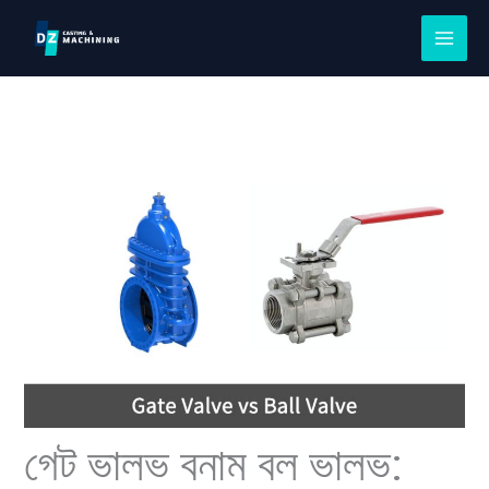
সামগ্রীতে
এড়িয়ে
যান
গেট ভালভ বনাম বল ভালভ: