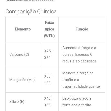
Composição Química
Faixa
Elemento
típica
Função
(WT%)
Aumenta a força e a
0.25 –
Carbono (C)
dureza; Excesso C
0.30
reduz a soldabilidade.
Melhora a força de
0.60 –
Manganês (Mn)
tração e a
1.00
trabalhabilidade quente.
0.40 –
Deoxidiza o aço e
Silício (E)
0.60
fortalece a ferrita.