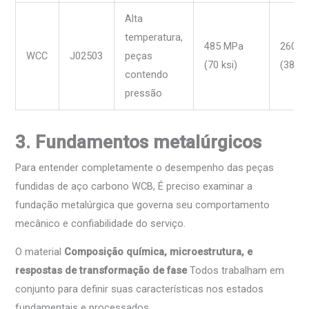
Alta
temperatura,
485 MPa
260 M
WCC
J02503
peças
(70 ksi)
(38 ks
contendo
pressão
3. Fundamentos metalúrgicos
Para entender completamente o desempenho das peças
fundidas de aço carbono WCB, É preciso examinar a
fundação metalúrgica que governa seu comportamento
mecânico e confiabilidade do serviço.
O material
Composição química, microestrutura, e
respostas de transformação de fase
Todos trabalham em
conjunto para definir suas características nos estados
fundamentais e processados.