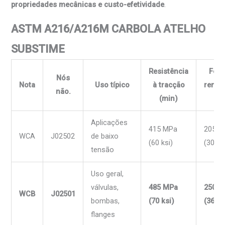
propriedades mecânicas e custo-efetividade
.
ASTM A216/A216M CARBOLA ATELHO
SUBSTIME
Resistência
Forç
Nós
Nota
Uso típico
à tracção
rendi
não.
(min)
(m
Aplicações
415 MPa
205 M
WCA
J02502
de baixo
(60 ksi)
(30 ks
tensão
Uso geral,
válvulas,
485 MPa
250 M
WCB
J02501
bombas,
(70 ksi)
(36 ks
flanges