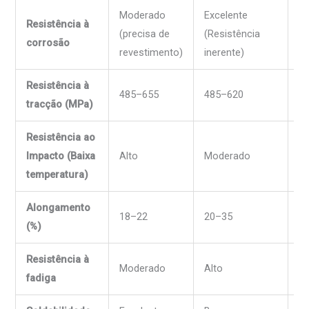
Moderado
Excelente
M
Resistência à
(precisa de
(Resistência
(p
corrosão
revestimento)
inerente)
re
Resistência à
485–655
485–620
4
tracção (MPa)
Resistência ao
Impacto (Baixa
Alto
Moderado
Ba
temperatura)
Alongamento
18–22
20–35
1
(%)
Resistência à
Ba
Moderado
Alto
fadiga
m