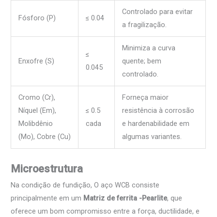
Controlado para evitar
Fósforo (P)
≤ 0.04
a fragilização.
Minimiza a curva
≤
Enxofre (S)
quente; bem
0.045
controlado.
Cromo (Cr),
Forneça maior
Níquel (Em),
≤ 0.5
resistência à corrosão
Molibdênio
cada
e hardenabilidade em
(Mo), Cobre (Cu)
algumas variantes.
Microestrutura
Na condição de fundição, O aço WCB consiste
principalmente em um
Matriz de ferrita -Pearlite
, que
oferece um bom compromisso entre a força, ductilidade, e