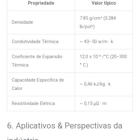
Propriedade
Valor típico
7.85 g/cm³ (0.284
Densidade
lb/pol³)
Condutividade Térmica
~ 43–50 w/m · k
Coeficiente de Expansão
12.0 x 10⁻⁶ /°C (20–300
Térmica
° C.)
Capacidade Específica de
~ 0,46 kJ/kg · k
Calor
Resistividade Elétrica
~ 0,15 μΩ · m
6. Aplicativos & Perspectivas da