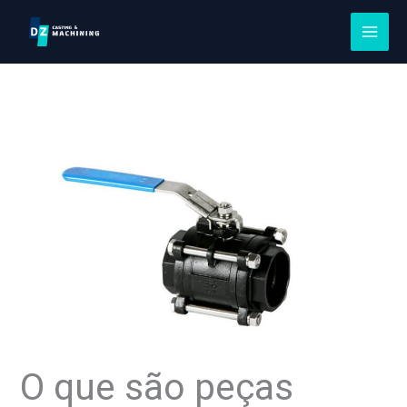
Pular
para
o
conteúdo
O que são peças