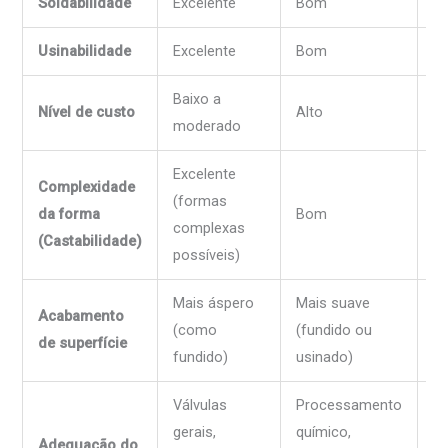
Soldabilidade
Excelente
Bom
M
Usinabilidade
Excelente
Bom
B
Baixo a
Nível de custo
Alto
Ba
moderado
Excelente
Complexidade
(formas
da forma
Bom
Ex
complexas
(Castabilidade)
possíveis)
Mais áspero
Mais suave
Acabamento
D
(como
(fundido ou
de superfície
fu
fundido)
usinado)
Válvulas
Processamento
Mu
gerais,
químico,
tu
Adequação do