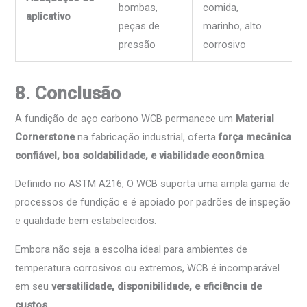
bombas,
comida,
ba
aplicativo
peças de
marinho, alto
pr
pressão
corrosivo
t
8. Conclusão
A fundição de aço carbono WCB permanece um
Material
Cornerstone
na fabricação industrial, oferta
força mecânica
confiável, boa soldabilidade, e viabilidade econômica
.
Definido no ASTM A216, O WCB suporta uma ampla gama de
processos de fundição e é apoiado por padrões de inspeção
e qualidade bem estabelecidos.
Embora não seja a escolha ideal para ambientes de
temperatura corrosivos ou extremos, WCB é incomparável
em seu
versatilidade, disponibilidade, e eficiência de
custos
.