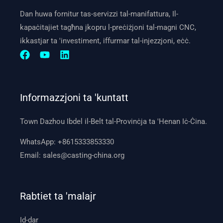
Dan huwa fornitur tas-servizzi tal-manifattura, Il-
kapaċitajiet tagħna jkopru l-preċiżjoni tal-magni CNC,
ikkastjar ta 'investiment, iffurmar tal-injezzjoni, eċċ.
Informazzjoni ta 'kuntatt
Town Dazhou Ibdel il-Belt tal-Provinċja ta 'Henan Iċ-Ċina.
WhatsApp:
+8615333853330
Email:
sales@casting-china.org
Rabtiet ta 'malajr
Id-dar