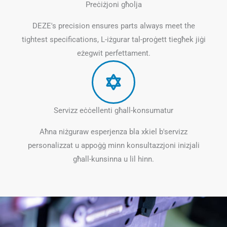
Preċiżjoni għolja
DEZE's precision ensures parts always meet the
tightest specifications
, L-iżgurar tal-proġett tiegħek jiġi
eżegwit perfettament.
Servizz eċċellenti għall-konsumatur
Aħna niżguraw esperjenza bla xkiel b'servizz
personalizzat u appoġġ minn konsultazzjoni inizjali
għall-kunsinna u lil hinn.