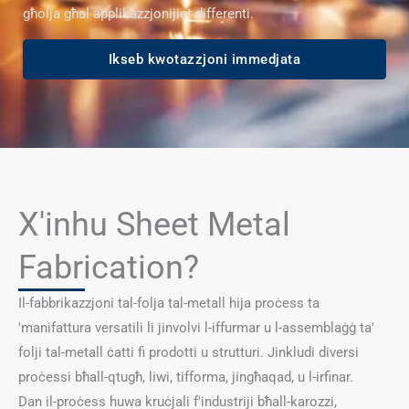
għolja għal applikazzjonijiet differenti.
Ikseb kwotazzjoni immedjata
X'inhu Sheet Metal
Fabrication?
Il-fabbrikazzjoni tal-folja tal-metall hija proċess ta
'manifattura versatili li jinvolvi l-iffurmar u l-assemblaġġ ta'
folji tal-metall ċatti fi prodotti u strutturi. Jinkludi diversi
proċessi bħall-qtugħ, liwi, tifforma, jingħaqad, u l-irfinar.
Dan il-proċess huwa kruċjali f'industriji bħall-karozzi,