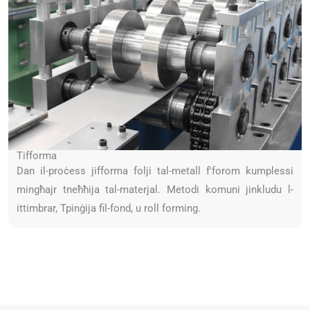
Tifforma
Dan il-proċess jifforma folji tal-metall f'forom kumplessi
mingħajr tneħħija tal-materjal. Metodi komuni jinkludu l-
ittimbrar, Tpinġija fil-fond, u roll forming.