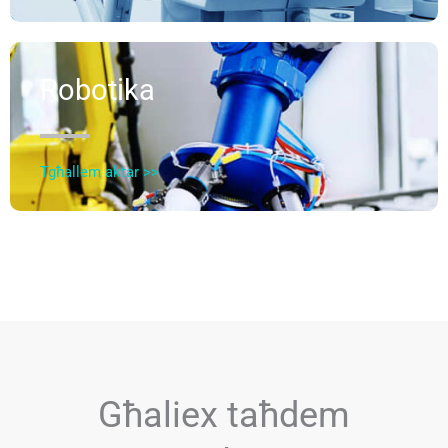
Robotika
Tgħallem aktar >>
Għaliex taħdem