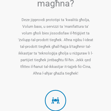
magħna?
Deze jipprovdi prototipi ta 'kwalità għolja,
Volum baxx, u servizzi ta 'manifattura ta'
volum għoli biex jissodisfaw il-ħtiġijiet ta
'żvilupp tal-prodott tiegħek. Aħna nġibu l-ideat
tal-prodott tiegħek għall-ħajja b'tagħmir tal-
ikkastjar ta 'teknoloġija għolja u niżguraw li l-
partijiet tiegħek jintbagħtu fil-ħin. Jekk qed
tfittex il-ħanut tal-ikkastjar it-tajjeb fiċ-Ċina,
Aħna l-aħjar għażla tiegħek!