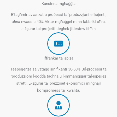
Kunsinna mgħaġġla
B'tagħmir avvanzat u proċessi ta 'produzzjoni effiċjenti,
aħna nwasslu 40% Aktar mgħaġġel minn fabbriki oħra,
L-iżgurar tal-proġetti tiegħek jitlestew fil-ħin.
Iffrankar ta 'spiża
Tesperjenza salvataġġ sinifikanti 30-50% Bil-proċessi ta
'produzzjoni l-ġodda tagħna u l-immaniġġjar tal-ispejjeż
stretti, L-iżgurar ta 'prezzijiet ekonomiċi mingħajr
kompromess ta' kwalità.