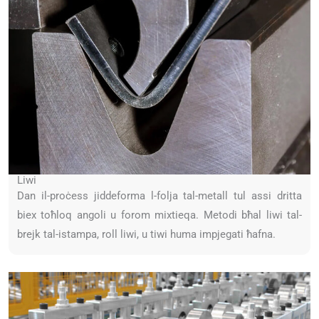
Liwi
Dan il-proċess jiddeforma l-folja tal-metall tul assi dritta
biex toħloq angoli u forom mixtieqa. Metodi bħal liwi tal-
brejk tal-istampa, roll liwi, u tiwi huma impjegati ħafna.