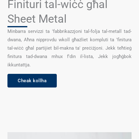
Finituri tal-wiċċ għal
Sheet Metal
Minbarra servizzi ta 'fabbrikazzjoni tal-folja tal-metall tad-
dwana, Aħna nipprovdu wkoll għażliet kompluti ta 'finitura
tal-wiċċ għal partijiet bil-makna ta' preċiżjoni. Jekk teħtieġ
finitura tad-dwana mhux f'din il-lista, Jekk jogħġbok
ikkuntattja.
Cheak kollha