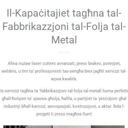
Il-Kapaċitajiet tagħna tal-
Fabbrikazzjoni tal-Folja tal-
Metal
Aħna nużaw laser cutters avvanzati, press brakes, ponnijiet,
welders, u tim ta’ professjonisti tas-sengħa biex jagħti servizzi tal-
aqwa kwalità.
Is-servizzi tagħna ta 'fabbrikazzjoni tal-folja tal-metall huma perfetti
għall-ħolqien ta' qawwa għolja, ħafifa, u partijiet ta 'preċiżjoni għal
industriji bħall-karozzi, aerospazjali, kostruzzjoni, u aktar. Ibda l-
proġett li jmiss magħna llum!