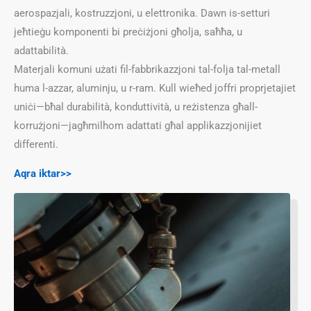
aerospazjali, kostruzzjoni, u elettronika. Dawn is-setturi
jeħtieġu komponenti bi preċiżjoni għolja, saħħa, u
adattabilità.
Materjali komuni użati fil-fabbrikazzjoni tal-folja tal-metall
huma l-azzar, aluminju, u r-ram. Kull wieħed joffri proprjetajiet
uniċi—bħal durabilità, konduttività, u reżistenza għall-
korrużjoni—jagħmilhom adattati għal applikazzjonijiet
differenti.
Aqra iktar>>