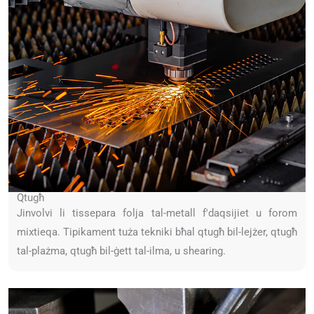
Qtugħ
Jinvolvi li tissepara folja tal-metall f'daqsijiet u forom
mixtieqa. Tipikament tuża tekniki bħal qtugħ bil-lejżer, qtugħ
tal-plażma, qtugħ bil-ġett tal-ilma, u shearing.