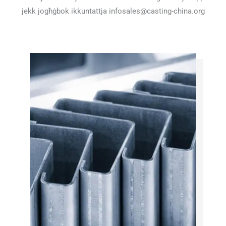
jekk jogħġbok ikkuntattja
infosales@casting-china.org