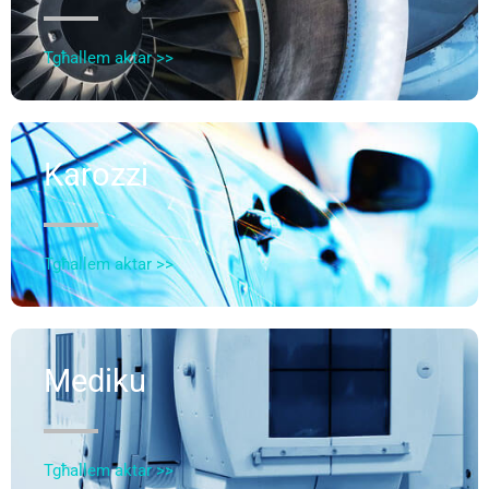
Tgħallem aktar >>
Karozzi
Tgħallem aktar >>
Mediku
Tgħallem aktar >>