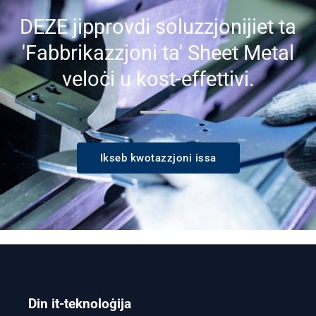
DEZE jipprovdi soluzzjonijiet ta
'Fabbrikazzjoni ta' Sheet Metal
veloċi u kost-effettivi.
Ikseb kwotazzjoni issa
Din it-teknoloġija