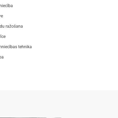
vniecība
ve
adu ražošana
rīce
niecības tehnika
ba