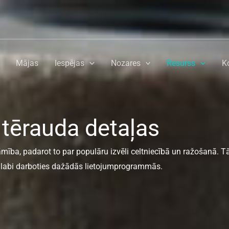
Mājas
Iespējas
Nozares
Resurss
K
 tērauda detaļas
mība, padarot to par populāru izvēli celtniecībā un ražošanā. 
ai labi darboties dažādās lietojumprogrammās.