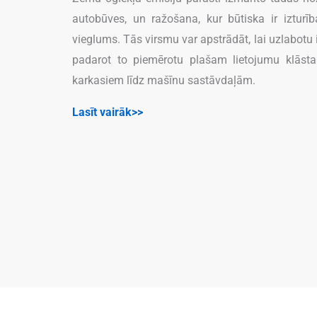
autobūves, un ražošana, kur būtiska ir izturī
vieglums. Tās virsmu var apstrādāt, lai uzlabotu i
padarot to piemērotu plašam lietojumu klāsta
karkasiem līdz mašīnu sastāvdaļām.
Lasīt vairāk>>