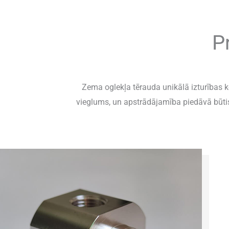
P
Zema oglekļa tērauda unikālā izturības 
vieglums, un apstrādājamība piedāvā būtis