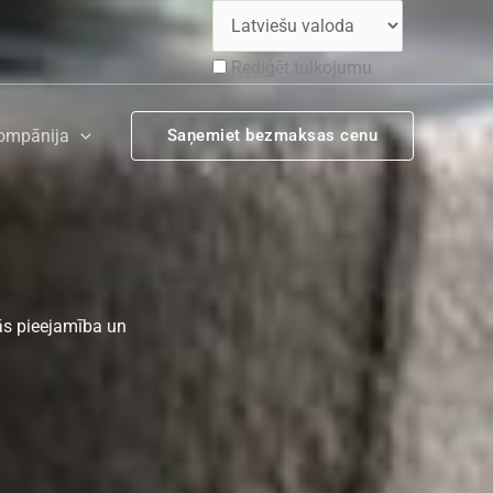
Rediģēt tulkojumu
ompānija
Saņemiet bezmaksas cenu
Tās pieejamība un