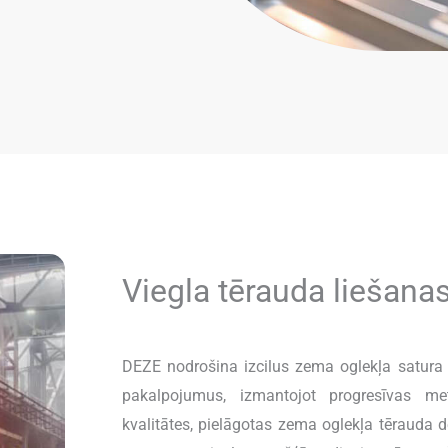
Viegla tērauda liešana
DEZE nodrošina izcilus zema oglekļa satura
pakalpojumus, izmantojot progresīvas met
kvalitātes, pielāgotas zema oglekļa tērauda 