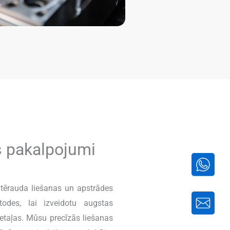
s pakalpojumi
 tērauda liešanas un apstrādes
odes, lai izveidotu augstas
detaļas. Mūsu precīzās liešanas