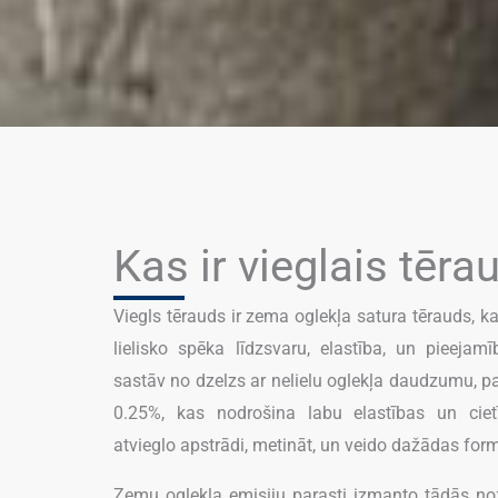
Kas ir vieglais tēra
Viegls tērauds ir zema oglekļa satura tērauds, 
lielisko spēka līdzsvaru, elastība, un pieejam
sastāv no dzelzs ar nelielu oglekļa daudzumu, p
0.25%, kas nodrošina labu elastības un ciet
atvieglo apstrādi, metināt, un veido dažādas for
Zemu oglekļa emisiju parasti izmanto tādās no