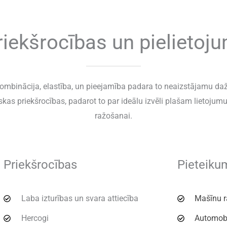
riekšrocības un pielietoju
kombinācija, elastība, un pieejamība padara to neaizstājamu da
kas priekšrocības, padarot to par ideālu izvēli plašam lietojum
ražošanai.
Priekšrocības
Pieteiku
Laba izturības un svara attiecība
Mašīnu 
Hercogi
Automob