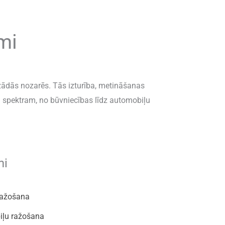
mi
žādās nozarēs. Tās izturība, metināšanas
u spektram, no būvniecības līdz automobiļu
mi
ražošana
iļu ražošana