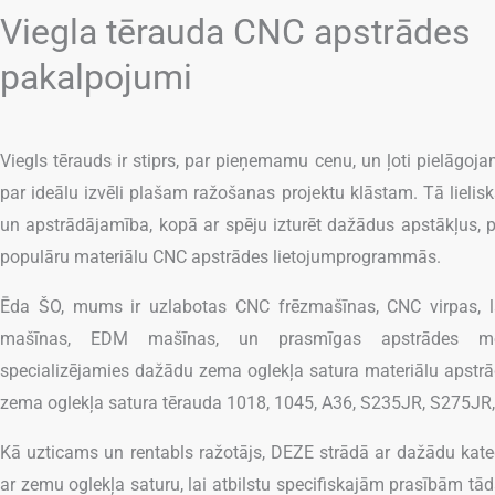
Viegla tērauda CNC apstrādes
pakalpojumi
Viegls tērauds ir stiprs, par pieņemamu cenu, un ļoti pielāgoja
par ideālu izvēli plašam ražošanas projektu klāstam. Tā lieli
un apstrādājamība, kopā ar spēju izturēt dažādus apstākļus, p
populāru materiālu CNC apstrādes lietojumprogrammās.
Ēda ŠO, mums ir uzlabotas CNC frēzmašīnas, CNC virpas, l
mašīnas, EDM mašīnas, un prasmīgas apstrādes m
specializējamies dažādu zema oglekļa satura materiālu apstr
zema oglekļa satura tērauda 1018, 1045, A36, S235JR, S275JR
Kā uzticams un rentabls ražotājs, DEZE strādā ar dažādu kate
ar zemu oglekļa saturu, lai atbilstu specifiskajām prasībām tā