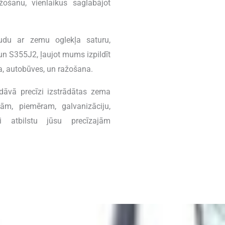
žošanu, vienlaikus saglabājot
udu ar zemu oglekļa saturu,
n S355J2, ļaujot mums izpildīt
a, autobūves, un ražošana.
dāvā precīzi izstrādātas zema
ām, piemēram, galvanizāciju,
i atbilstu jūsu precīzajām