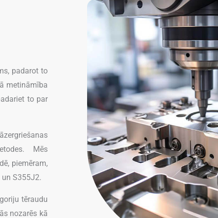
ms, padarot to
skā metināmība
adariet to par
āzergriešanas
etodes. Mēs
ādē, piemēram,
, un S355J2.
goriju tēraudu
dās nozarēs kā