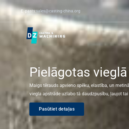
Pārlejiet
E -pasts:
sales@casting-china.org
uz
saturu
Pielāgotas vieglā
Maigs tērauds apvieno spēku, elastība, un metinā
viegla apstrāde uzlabo tā daudzpusību, ļaujot t
Pasūtiet detaļas