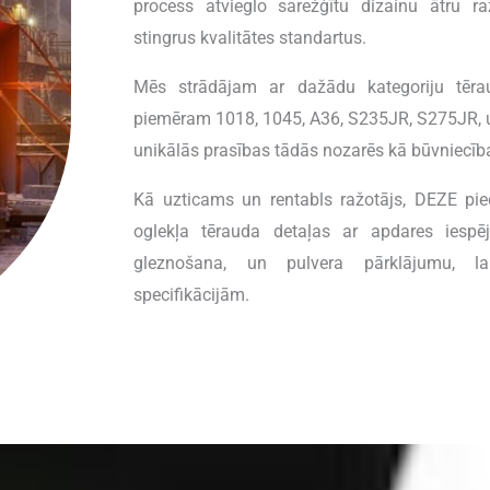
process atvieglo sarežģītu dizainu ātru ra
stingrus kvalitātes standartus.
Mēs strādājam ar dažādu kategoriju tēra
piemēram 1018, 1045, A36, S235JR, S275JR, u
unikālās prasības tādās nozarēs kā būvniecīb
Kā uzticams un rentabls ražotājs, DEZE pie
oglekļa tērauda detaļas ar apdares iespēj
gleznošana, un pulvera pārklājumu, la
specifikācijām.