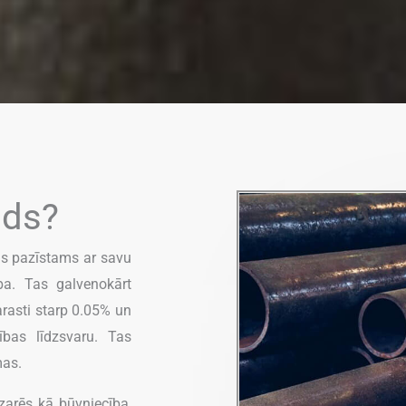
uds?
kas pazīstams ar savu
ība. Tas galvenokārt
arasti starp 0.05% un
ības līdzsvaru. Tas
mas.
zarēs kā būvniecība,