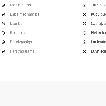
Mašīnīgums
Tilta bū
Laba metināmība
Kuģu bū
Izturība
Cauruļv
Rentabls
Elektroie
Daudzpusīgs
Lauksaim
Pārstrādājams
Būvniecī