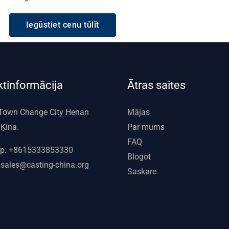
Iegūstiet cenu tūlīt
tinformācija
Ātras saites
Town Change City Henan
Mājas
 Ķīna.
Par mums
FAQ
p:
+8615333853330
Blogot
:
sales@casting-china.org
Saskare