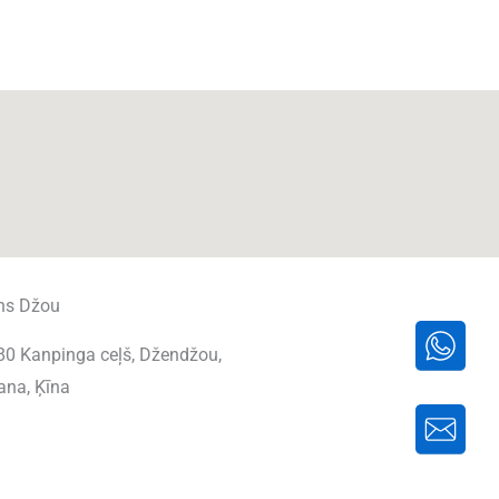
ns Džou
80 Kanpinga ceļš, Džendžou,
ana, Ķīna