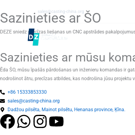
Pārlejiet
E -pasts:
sales@casting-china.org
uz
Sazinieties ar ŠO
saturu
DEZE sniedz precīzas liešanas un CNC apstrādes pakalpojumu
Sazinieties ar mūsu ko
Ēda ŠO, mūsu īpašās pārdošanas un inženieru komandas ir gatava
nodrošinot ātru, precīzas atbildes, kas nodrošina jūsu projektu v
+86 15333853330
sales@casting-china.org
Dadžou pilsēta, Mainot pilsētu, Henanas province, Ķīna.
F
W
I
Y