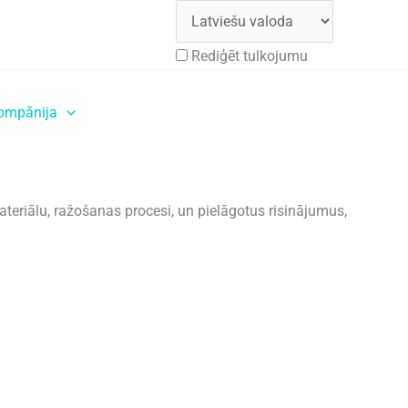
Rediģēt tulkojumu
ompānija
Saņemiet bezmaksas cenu
teriālu, ražošanas procesi, un pielāgotus risinājumus,