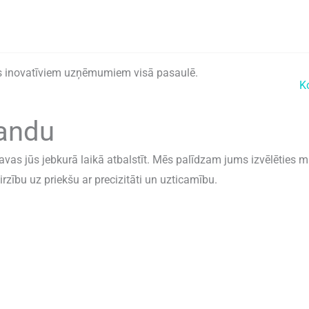
s inovatīviem uzņēmumiem visā pasaulē.
Mājas
Iespējas
Nozares
Resurss
K
mandu
s jūs jebkurā laikā atbalstīt. Mēs palīdzam jums izvēlēties ma
irzību uz priekšu ar precizitāti un uzticamību.