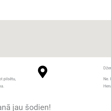
Dže
t pilsētu,
Ne. 
na.
Hen
anā jau šodien!