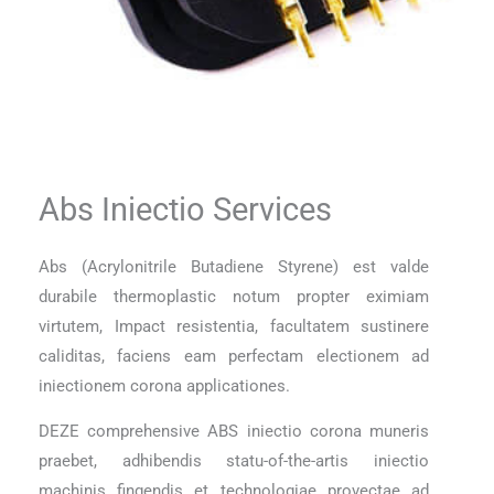
Abs Iniectio Services
Abs (Acrylonitrile Butadiene Styrene) est valde
durabile thermoplastic notum propter eximiam
virtutem, Impact resistentia, facultatem sustinere
caliditas, faciens eam perfectam electionem ad
iniectionem corona applicationes.
DEZE comprehensive ABS iniectio corona muneris
praebet, adhibendis statu-of-the-artis iniectio
machinis fingendis et technologiae provectae ad