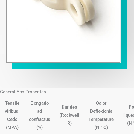
General Abs Properties
Tensile
Elongatio
Calor
Durities
Po
viribus,
ad
Deflexionis
(Rockwell
lique
Cedo
confractus
Temperature
R)
(N 
(MPA)
(%)
(N ° C)