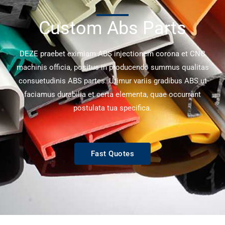
Custom Abs Parts
DEZE praebet eximiam ABS injectionem corona et CNC
machinis officia, positus in producendo summus qualitas
consuetudinis ABS partes. Utimur variis gradibus ABS ut
faciamus durabilia et certa elementa, quae occurrant
postulata tua specifica.
Fast Quotes