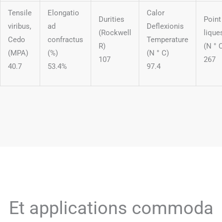
Tensile
Elongatio
Calor
Durities
Point
viribus,
ad
Deflexionis
(Rockwell
lique
Cedo
confractus
Temperature
R)
(N ° 
(MPA)
(%)
(N ° C)
107
267
40.7
53.4%
97.4
Et applications commoda