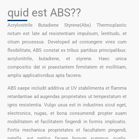
quid est ABS??
Acrylonitrile Butadiene Styrene(Abs) Thermoplastic
notum est late ad resistentiam impulsum, lentitudo, et
otium processus. Developed ad coniungere vires cum
flexibilitate, ABS constat ex tribus partibus principalibus:
acrylonitrile, butadiene, et styrene. Haec unica
compositio dat ei praestantem firmitatem et mollitiam,
amplis applicationibus apta faciens.
ABS saepe includit additiva ut UV stabilimenta et flamma
retardantiae ad augendas proprietates ut tempestatum et
ignis resistentia. Vulgo usus est in industries sicut eget,
electronics, nugas, et bona consumendi propter suam
mobilitatem et facilitatem fingendi in formis implicatis.
Fortis mechanica proprietates et facultatem pingendi,
patella, aut patitur facere bonum summus qualis,