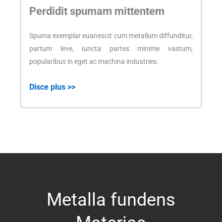
Perdidit spumam mittentem
Spuma exemplar euanescit cum metallum diffunditur,
partum leve, iuncta partes minime vastum,
popularibus in eget ac machina industries.
Disce plus >>
Metalla fundens