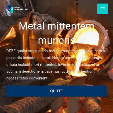
Skip
to
content
Metal mittentem
muneris
DEZE qualis consuetudo metalli mittentes partes et partes
pro variis industriis liberat. Nostra comprehensive range
officia includit mori mittentes, Investment casting, et amisit
spumam dejectionem, cavemus, ut diversa clientium
necessitates conveniant.
QUOTE