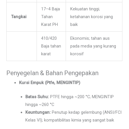
17–4 Baja
Kekuatan tinggi;
Tangkai
Tahan
ketahanan korosi yang
Karat PH
baik
410/420
Ekonomis; tahan aus
Baja tahan
pada media yang kurang
karat
korosif
Penyegelan & Bahan Pengepakan
Kursi Empuk (Ptfe, MENGINTIP)
Batas Suhu:
PTFE hingga ~200 °C; MENGINTIP
hingga ~260 °C
Keuntungan:
Penutup kedap gelembung (ANSI/FCI
Kelas VI); kompatibilitas kimia yang sangat baik