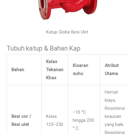
Katup Globe Besi Ulet
Tubuh katup & Bahan Kap
Kelas
Kisaran
Atribut
Bahan
Tekanan
suhu
Utama
Khas
Hemat
biaya;
Resistensi
–10 °C
Besi cor /
Kelas
keausan
hingga 230
Besi ulet
125–250
yang baik;
° C.
Resistensi