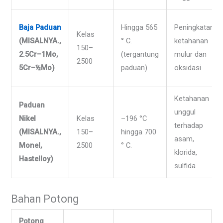
Baja Paduan
Hingga 565
Peningkatan
Kelas
(MISALNYA.,
° C.
ketahanan
150–
2.5Cr–1Mo,
(tergantung
mulur dan
2500
5Cr–½Mo)
paduan)
oksidasi
Ketahanan
Paduan
unggul
Nikel
Kelas
–196 °C
terhadap
(MISALNYA.,
150–
hingga 700
asam,
Monel,
2500
° C.
klorida,
Hastelloy)
sulfida
Bahan Potong
Potong