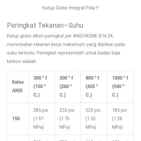
Katup Globe Integral Pola Y
Peringkat Tekanan–Suhu
Katup globe diberi peringkat per ANSI/ASME B16.34,
menentukan tekanan kerja maksimum yang diijinkan pada
suhu tertentu. Peringkat representatif untuk badan baja
karbon adalah:
300 ° f
500 ° f
800 ° f
1000 ° f
Kelas
(150 °
(260 °
(425 °
(540 °
ANSI
C.)
C.)
C.)
C.)
285 psi
255 psi
220 psi
185 psi
150
(1.97
(1.76
(1.52
(1.28
MPa)
MPa)
MPa)
MPa)