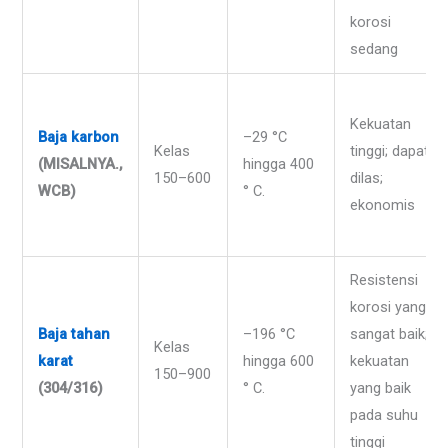
korosi
sedang
Kekuatan
Baja karbon
–29 °C
Kelas
tinggi; dapat
(MISALNYA.,
hingga 400
150–600
dilas;
WCB)
° C.
ekonomis
Resistensi
korosi yang
Baja tahan
–196 °C
sangat baik;
Kelas
karat
hingga 600
kekuatan
150–900
(304/316)
° C.
yang baik
pada suhu
tinggi