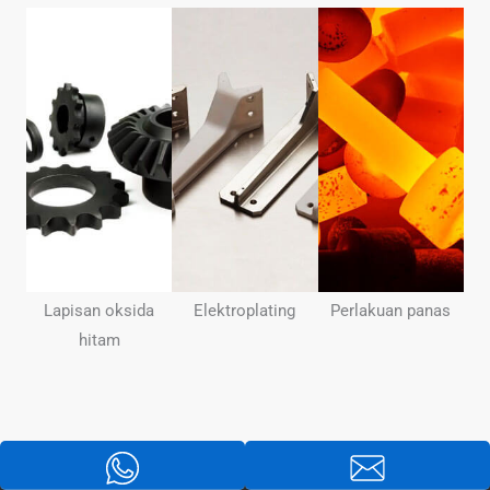
Lapisan oksida
Elektroplating
Perlakuan panas
hitam