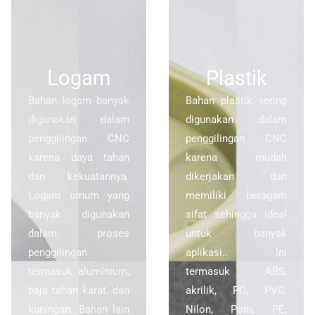
Logam
Plastik
Bahan logam banyak
Bahan plastik sering
digunakan dalam
digunakan dalam
penggilingan CNC
penggilingan CNC
karena daya tahan
karena mudah
dan kekuatannya.
dikerjakan dan
Logam umum yang
memiliki beragam
banyak digunakan
sifat sehingga ideal
dalam proses
untuk banyak
penggilingan
aplikasi.. Ini
termasuk aluminium,
termasuk ABS,
baja tahan karat, dan
akrilik, PC, PVC,
kuningan. Bahan lain
Nilon, Pom, PE,