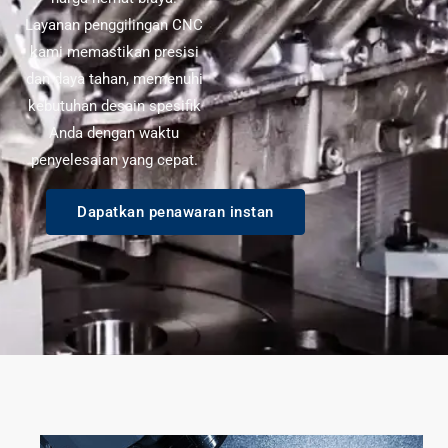
Layanan penggilingan CNC
kami memastikan presisi
dan daya tahan, memenuhi
kebutuhan desain spesifik
Anda dengan waktu
penyelesaian yang cepat.
Dapatkan penawaran instan