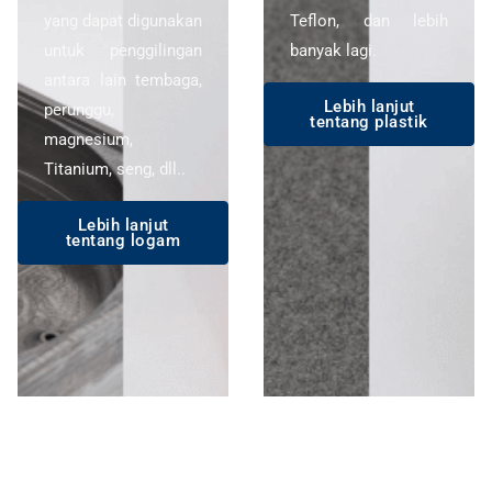
yang dapat digunakan
Teflon, dan lebih
untuk penggilingan
banyak lagi.
antara lain tembaga,
Lebih lanjut
perunggu,
tentang plastik
magnesium,
Titanium, seng, dll..
Lebih lanjut
tentang logam