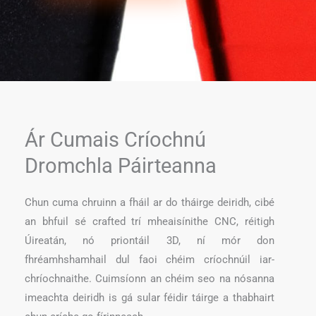
Ár Cumais Críochnú
Dromchla Páirteanna
Chun cuma chruinn a fháil ar do tháirge deiridh, cibé
an bhfuil sé crafted trí mheaisínithe CNC, réitigh
Úireatán, nó priontáil 3D, ní mór don
fhréamhshamhail dul faoi chéim críochnúil iar-
chríochnaithe. Cuimsíonn an chéim seo na nósanna
imeachta deiridh is gá sular féidir táirge a thabhairt