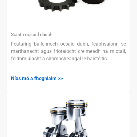
Sciath ocsaíd dhubh
Featuring bailchríoch ocsaíd dubh, feabhsaíonn sé
marthanacht agus friotaíocht creimeadh na miotail,
feidhmiúlacht a chomhcheangal le haistéitic.
Níos mó a fhoghlaim >>