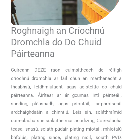
Roghnaigh an Críochnú
Dromchla do Do Chuid
Páirteanna
Cuireann DEZE raon cuimsitheach de réitigh
críochnú dromchla ar fáil chun an marthanacht a
fheabhsú, feidhmiúlacht, agus aeistéitic do chuid
páirteanna. Áirítear ar ár gcumas intí péinteáil,
sanding, pléascadh, agus priontáil, iar-phróiseáil
ardchaighdeáin a chinntiú. Leis sin, soláthraímid
cóireálacha speisialaithe mar anodizing, Cóireálacha
teasa, snasú, sciath púdair, plating miotail, mhiotalú
bhfolús, plating since, plating nicil, sciath PVD,