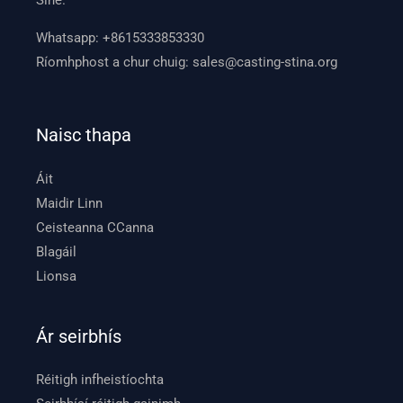
Síne.
Whatsapp:
+8615333853330
Ríomhphost a chur chuig:
sales@casting-stina.org
Naisc thapa
Áit
Maidir Linn
Ceisteanna CCanna
Blagáil
Lionsa
Ár seirbhís
Réitigh infheistíochta