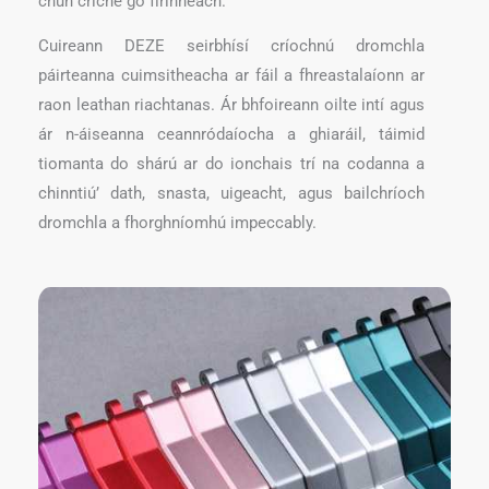
chun críche go fírinneach.
Cuireann DEZE seirbhísí críochnú dromchla
páirteanna cuimsitheacha ar fáil a fhreastalaíonn ar
raon leathan riachtanas. Ár bhfoireann oilte intí agus
ár n-áiseanna ceannródaíocha a ghiaráil, táimid
tiomanta do shárú ar do ionchais trí na codanna a
chinntiú’ dath, snasta, uigeacht, agus bailchríoch
dromchla a fhorghníomhú impeccably.