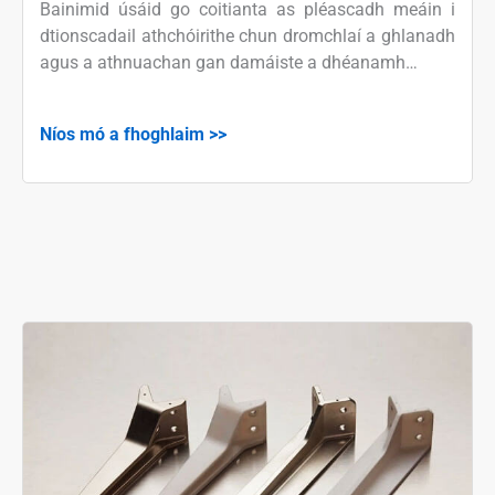
Bainimid úsáid go coitianta as pléascadh meáin i
dtionscadail athchóirithe chun dromchlaí a ghlanadh
agus a athnuachan gan damáiste a dhéanamh…
Níos mó a fhoghlaim >>