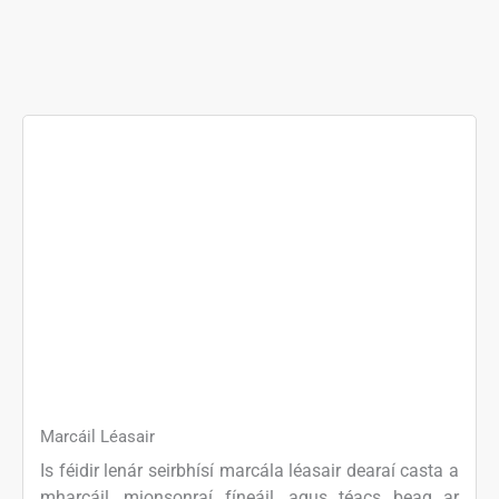
Marcáil Léasair
Is féidir lenár seirbhísí marcála léasair dearaí casta a
mharcáil, mionsonraí fíneáil, agus téacs beag ar