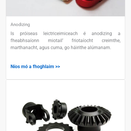
Anodizing
Is próiseas leictriceimiceach é anodizing a
fheabhsaíonn miotail’ friotaíocht creimthe,
marthanacht, agus cuma, go háirithe alúmanam.
Níos mó a fhoghlaim >>