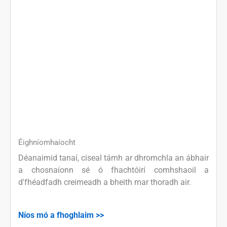
Éighníomhaíocht
Déanaimid tanaí, ciseal támh ar dhromchla an ábhair
a chosnaíonn sé ó fhachtóirí comhshaoil ​​a
d'fhéadfadh creimeadh a bheith mar thoradh air.
Níos mó a fhoghlaim >>