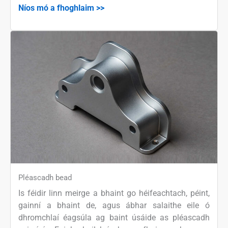
Níos mó a fhoghlaim >>
Pléascadh bead
Is féidir linn meirge a bhaint go héifeachtach, péint,
gainní a bhaint de, agus ábhar salaithe eile ó
dhromchlaí éagsúla ag baint úsáide as pléascadh