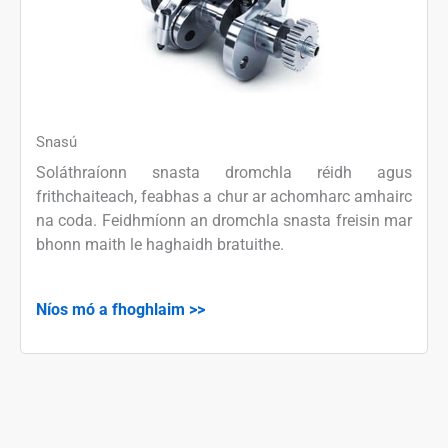
Snasú
Soláthraíonn snasta dromchla réidh agus
frithchaiteach, feabhas a chur ar achomharc amhairc
na coda. Feidhmíonn an dromchla snasta freisin mar
bhonn maith le haghaidh bratuithe.
Níos mó a fhoghlaim >>