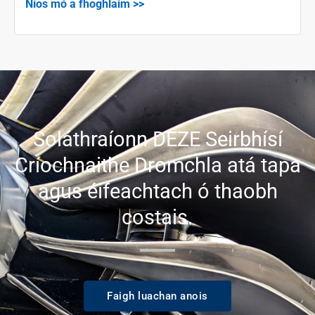
Níos mó a fhoghlaim >>
Soláthraíonn DEZE Seirbhísí
Críochnaithe Dromchla atá tapa
agus éifeachtach ó thaobh
costais.
Faigh luachan anois