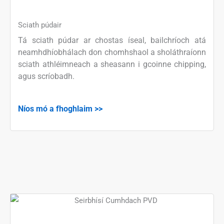
Sciath púdair
Tá sciath púdar ar chostas íseal, bailchríoch atá
neamhdhíobhálach don chomhshaol a sholáthraíonn
sciath athléimneach a sheasann i gcoinne chipping,
agus scríobadh.
Níos mó a fhoghlaim >>