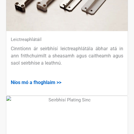
Leictreaphlátáil
Cinntíonn ár seirbhísí leictreaphlátála ábhar atá in
ann frithchuimilt a sheasamh agus caitheamh agus
saol seirbhíse a leathnú.
Níos mó a fhoghlaim >>