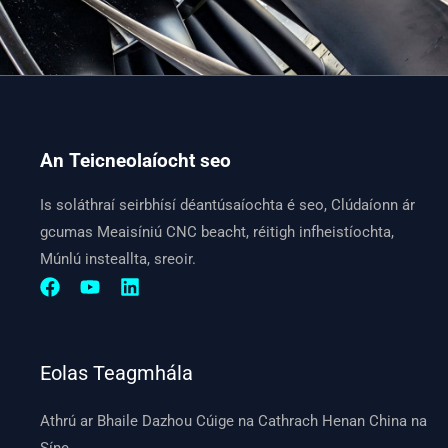
An Teicneolaíocht seo
Is soláthraí seirbhísí déantúsaíochta é seo, Clúdaíonn ár
gcumas Meaisíniú CNC beacht, réitigh infheistíochta,
Múnlú insteallta, sreoir.
Eolas Teagmhála
Athrú ar Bhaile Dazhou Cúige na Cathrach Henan China na