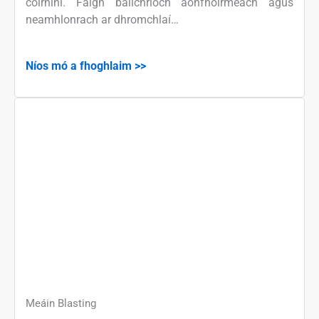
coirníní. Faigh bailchríoch aonfhoirmeach agus
neamhlonrach ar dhromchlaí…
Níos mó a fhoghlaim >>
Meáin Blasting