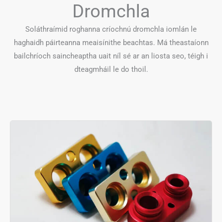
Dromchla
Soláthraímid roghanna críochnú dromchla iomlán le
haghaidh páirteanna meaisínithe beachtas. Má theastaíonn
bailchríoch saincheaptha uait níl sé ar an liosta seo, téigh i
dteagmháil le do thoil.