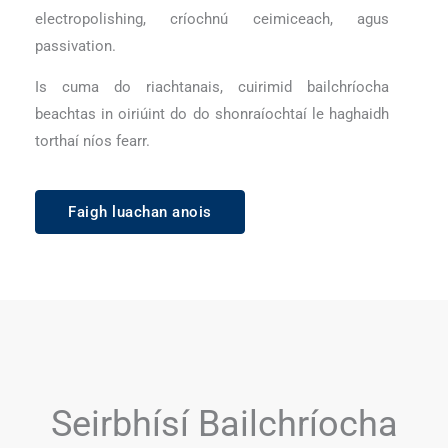
electropolishing, críochnú ceimiceach, agus
passivation.
Is cuma do riachtanais, cuirimid bailchríocha
beachtas in oiriúint do do shonraíochtaí le haghaidh
torthaí níos fearr.
Faigh luachan anois
Seirbhísí Bailchríocha