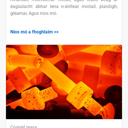
éagsúlacht ábhar lena n-áirítear miotail, plaistigh,
gléamar, Agus níos mó.
Níos mó a fhoghlaim >>
Cóireáil teasa