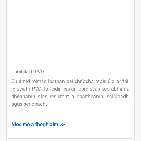
Cumhdach PVD
Cuirimid réimse leathan bailchríocha maisiúla ar fáil
le sciath PVD. Is féidir leis an bpróiseas seo ábhair a
dhéanamh níos resistant a chaitheamh, scríobadh,
agus scríobadh.
Níos mó a fhoghlaim >>