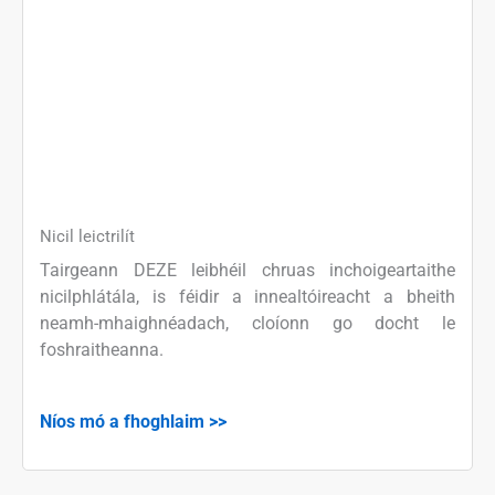
Nicil leictrilít
Tairgeann DEZE leibhéil chruas inchoigeartaithe
nicilphlátála, is féidir a innealtóireacht a bheith
neamh-mhaighnéadach, cloíonn go docht le
foshraitheanna.
Níos mó a fhoghlaim >>