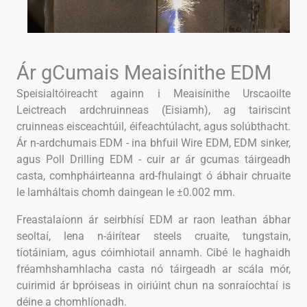
Ár gCumais Meaisínithe EDM
Speisialtóireacht againn i Meaisínithe Urscaoilte
Leictreach ardchruinneas (Eisiamh), ag tairiscint
cruinneas eisceachtúil, éifeachtúlacht, agus solúbthacht.
Ár n-ardchumais EDM - ina bhfuil Wire EDM, EDM sinker,
agus Poll Drilling EDM - cuir ar ár gcumas táirgeadh
casta, comhpháirteanna ard-fhulaingt ó ábhair chruaite
le lamháltais chomh daingean le ±0.002 mm.
Freastalaíonn ár seirbhísí EDM ar raon leathan ábhar
seoltaí, lena n-áirítear steels cruaite, tungstain,
tíotáiniam, agus cóimhiotail annamh. Cibé le haghaidh
fréamhshamhlacha casta nó táirgeadh ar scála mór,
cuirimid ár bpróiseas in oiriúint chun na sonraíochtaí is
déine a chomhlíonadh.