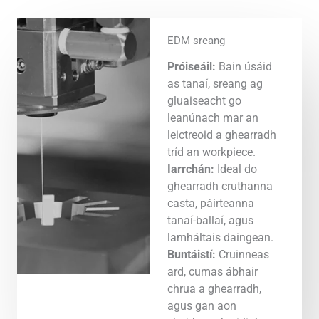
EDM sreang
Próiseáil:
Bain úsáid
as tanaí, sreang ag
gluaiseacht go
leanúnach mar an
leictreoid a ghearradh
tríd an workpiece.
Iarrchán:
Ideal do
ghearradh cruthanna
casta, páirteanna
tanaí-ballaí, agus
lamháltais daingean.
Buntáistí:
Cruinneas
ard, cumas ábhair
chrua a ghearradh,
agus gan aon