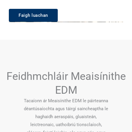
Faigh luachan
Feidhmchláir Meaisínithe
EDM
Tacaíonn ár Meaisínithe EDM le páirteanna
déantúsaíochta agus táirgí saincheaptha le
haghaidh aeraspáis, gluaisteán,
leictreonaic, uathoibriú tionsclaíoch,