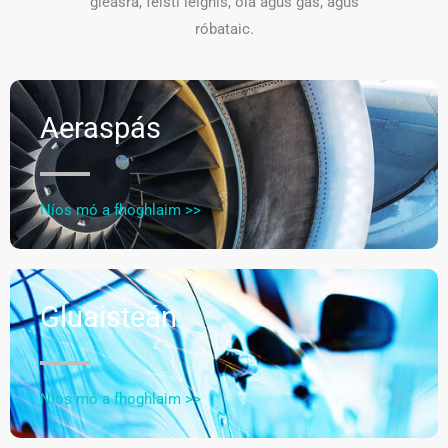
gléasra, feistí leighis, ola agus gás, agus
róbataic.
Aeraspás
Níos mó a fhoghlaim >>
Gluaisteán
Níos mó a fhoghlaim >>