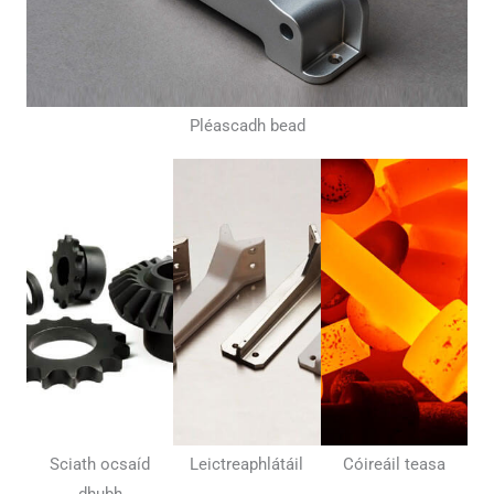
Pléascadh bead
Sciath ocsaíd
Leictreaphlátáil
Cóireáil teasa
dhubh