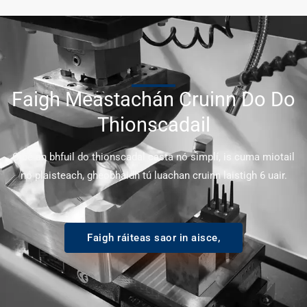
Faigh Meastachán Cruinn Do Do
Thionscadail
Cibé an bhfuil do thionscadal casta nó simplí, is cuma miotail
nó plaisteach, gheobhaidh tú luachan cruinn laistigh 6 uair.
Faigh ráiteas saor in aisce,