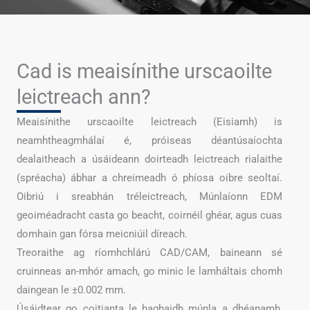
Cad is meaisínithe urscaoilte
leictreach ann?
Meaisínithe urscaoilte leictreach (Eisiamh) is
neamhtheagmhálaí é, próiseas déantúsaíochta
dealaitheach a úsáideann doirteadh leictreach rialaithe
(spréacha) ábhar a chreimeadh ó phíosa oibre seoltaí.
Oibriú i sreabhán tréleictreach, Múnlaíonn EDM
geoiméadracht casta go beacht, coirnéil ghéar, agus cuas
domhain gan fórsa meicniúil díreach.
Treoraithe ag ríomhchlárú CAD/CAM, baineann sé
cruinneas an-mhór amach, go minic le lamháltais chomh
daingean le ±0.002 mm.
Úsáidtear go coitianta le haghaidh múnla a dhéanamh,