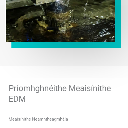
Príomhghnéithe Meaisínithe
EDM
Meaisínithe Neamhtheagmhála