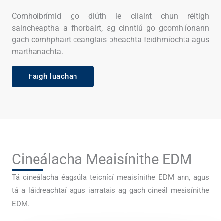
Comhoibrímid go dlúth le cliaint chun réitigh
saincheaptha a fhorbairt, ag cinntiú go gcomhlíonann
gach comhpháirt ceanglais bheachta feidhmíochta agus
marthanachta.
Faigh luachan
Cineálacha Meaisínithe EDM
Tá cineálacha éagsúla teicnící meaisínithe EDM ann, agus
tá a láidreachtaí agus iarratais ag gach cineál meaisínithe
EDM.