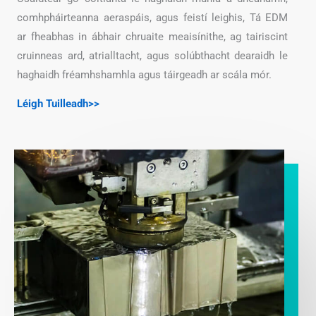
comhpháirteanna aeraspáis, agus feistí leighis, Tá EDM
ar fheabhas in ábhair chruaite meaisínithe, ag tairiscint
cruinneas ard, atrialltacht, agus solúbthacht dearaidh le
haghaidh fréamhshamhla agus táirgeadh ar scála mór.
Léigh Tuilleadh>>