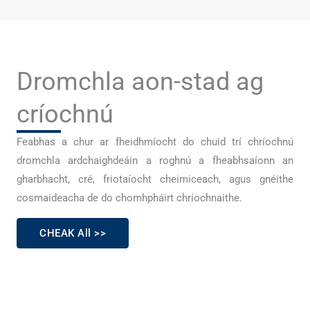
Dromchla aon-stad ag
críochnú
Feabhas a chur ar fheidhmíocht do chuid trí chríochnú
dromchla ardchaighdeáin a roghnú a fheabhsaíonn an
gharbhacht, cré, friotaíocht cheimiceach, agus gnéithe
cosmaideacha de do chomhpháirt chríochnaithe.
CHEAK All >>