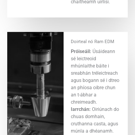
chaitheamh uirlisí.
Doirteal nó Ram EDM
Próiseáil:
Úsáideann
sé leictreoid
mhúnlaithe báite i
sreabhán tréleictreach
agus bogann sé i dtreo
an phíosa oibre chun
an t-ábhar a
chreimeadh.
Iarrchán:
Oiriúnach do
chuas domhain,
cruthanna casta, agus
múnla a dhéanamh.