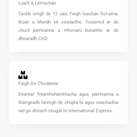
Luailt & Léiriúchán
Taobh istigh de 12 uair, Faigh luachan fíor-ama.
Nuair a bheidh sé ceadaithe, Tosaímid ar do
chuid páirteanna a mhonarú bunaithe ar do
dhearadh CAD.
Faigh Do Chodanna
Déantar fréamhshamhlacha agus páirteanna a
tháirgeadh laistigh de chúpla lá agus seachadtar
iad go díreach chugat trí International Express.