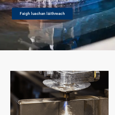
atá deacair a mheaisíniú.
Faigh luachan láithreach