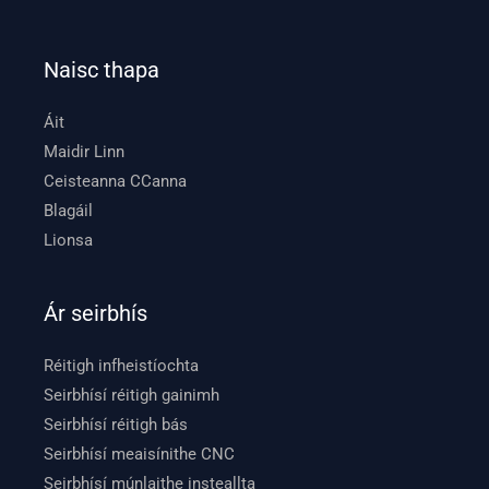
Naisc thapa
Áit
Maidir Linn
Ceisteanna CCanna
Blagáil
Lionsa
Ár seirbhís
Réitigh infheistíochta
Seirbhísí réitigh gainimh
Seirbhísí réitigh bás
Seirbhísí meaisínithe CNC
Seirbhísí múnlaithe insteallta