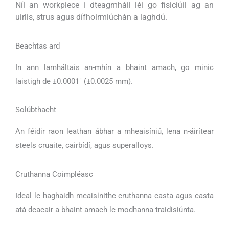
Níl an workpiece i dteagmháil léi go fisiciúil ag an
uirlis, strus agus dífhoirmiúchán a laghdú.
Beachtas ard
In ann lamháltais an-mhín a bhaint amach, go minic
laistigh de ±0.0001″ (±0.0025 mm).
Solúbthacht
An féidir raon leathan ábhar a mheaisíniú, lena n-áirítear
steels cruaite, cairbídí, agus superalloys.
Cruthanna Coimpléasc
Ideal le haghaidh meaisínithe cruthanna casta agus casta
atá deacair a bhaint amach le modhanna traidisiúnta.