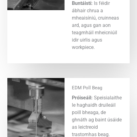
Buntáistí:
Is féidir
ábhair chrua a
mheaisíniú, cruinneas
ard, agus gan aon
teagmháil mheicniúil
idir uirlis agus
workpiece.
EDM Poll Beag
Próiseáil:
Speisialaithe
le haghaidh druileáil
poill bheaga, de
ghnáth ag baint úsáide
as leictreoid
trastomhas beag.