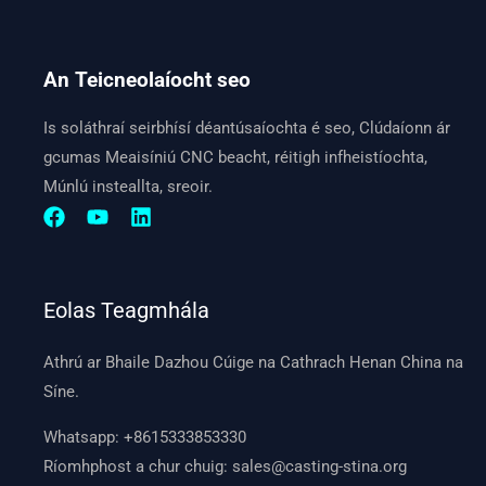
An Teicneolaíocht seo
Is soláthraí seirbhísí déantúsaíochta é seo, Clúdaíonn ár
gcumas Meaisíniú CNC beacht, réitigh infheistíochta,
Múnlú insteallta, sreoir.
Eolas Teagmhála
Athrú ar Bhaile Dazhou Cúige na Cathrach Henan China na
Síne.
Whatsapp:
+8615333853330
Ríomhphost a chur chuig:
sales@casting-stina.org