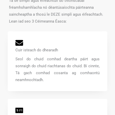
Tá sé simplí agus éifeachtúil do thionscadal
fréamhshamhlacha nó déantúsaíochta páirteanna
saincheaptha a thosú le DEZE simplí agus éifeachtach.
Lean iad seo 3 Céimeanna Éasca:
Cuir isteach do dhearadh
Seol do chuid comhad deartha páirt agus
sonraigh do chuid riachtanas do chuid. Bí cinnte,
Tá gach comhad cosanta ag comhaontú
neamhnochtadh.