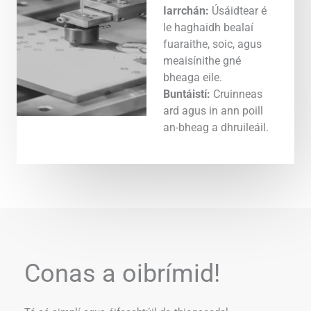
Iarrchán:
Úsáidtear é
le haghaidh bealaí
fuaraithe, soic, agus
meaisínithe gné
bheaga eile.
Buntáistí:
Cruinneas
ard agus in ann poill
an-bheag a dhruileáil.
Conas a oibrímid!