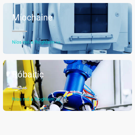
Míochaine
Níos mó a fhoghlaim >>
Róbaitic
Níos mó a fhoghlaim >>