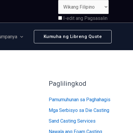
I-edit ang Pagsasalin
umpanya
Kumuha ng Libreng Quote
Paglilingkod
Pamumuhunan sa Paghahagis
Mga Serbisyo sa Die Casting
Sand Casting Services
Nawala ang Foam Casting