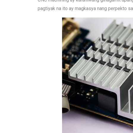
pagtiyak na ito ay magkasya nang perpekto sa 