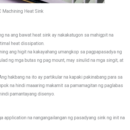
 Machining Heat Sink
ing na ang bawat heat sink ay nakakatugon sa mahigpit na
timal heat dissipation.
ining ang higit na kakayahang umangkop sa pagpapasadya ng
lad ng mga butas ng pag mount, may sinulid na mga singit, at
 Ang hakbang na ito ay partikular na kapaki pakinabang para sa
pok na hindi maaaring makamit sa pamamagitan ng paglabas
 hindi pamantayang disenyo.
 application na nangangailangan ng pasadyang sink ng init na