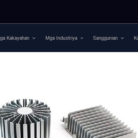
ga Kakayahan
Mga Industriya
Sanggunian
K