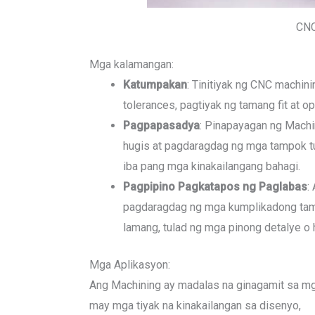
CNC
Mga kalamangan
:
Katumpakan
: Tinitiyak ng CNC machin
tolerances, pagtiyak ng tamang fit at op
Pagpapasadya
: Pinapayagan ng Mach
hugis at pagdaragdag ng mga tampok tu
iba pang mga kinakailangang bahagi.
Pagpipino Pagkatapos ng Paglabas
:
pagdaragdag ng mga kumplikadong tam
lamang, tulad ng mga pinong detalye o
Mga Aplikasyon
:
Ang Machining ay madalas na ginagamit sa mga
may mga tiyak na kinakailangan sa disenyo,