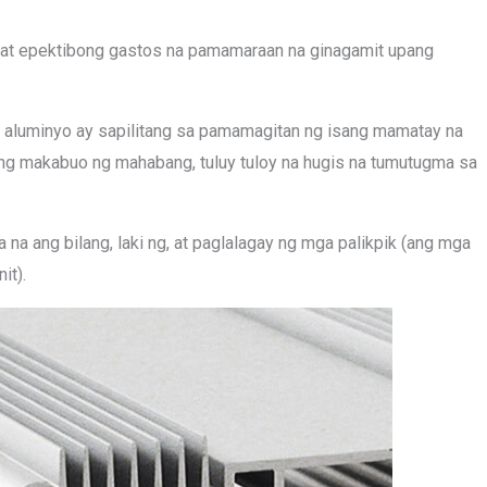
 at epektibong gastos na pamamaraan na ginagamit upang
ng aluminyo ay sapilitang sa pamamagitan ng isang mamatay na
pang makabuo ng mahabang, tuluy tuloy na hugis na tumutugma sa
a ang bilang, laki ng, at paglalagay ng mga palikpik (ang mga
it).