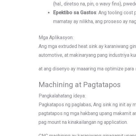
(hal., diretso na, pin, o wavy fins), pwed
Epektibo sa Gastos
: Ang tooling cost
mamatay ay nilikha, ang proseso ay na
Mga Aplikasyon
:
Ang mga extruded heat sink ay karaniwang gi
automotive, at makinaryang pang industriya k
at ang disenyo ay maaaring ma optimize para 
Machining at Pagtatapos
Pangkalahatang ideya
:
Pagkatapos ng paglabas, Ang sink ng init ay 
pagtatapos ng mga hakbang upang makamit an
pag mount na kinakailangan ng application.
CNC machining ay karaniwang ginagamit upang i 