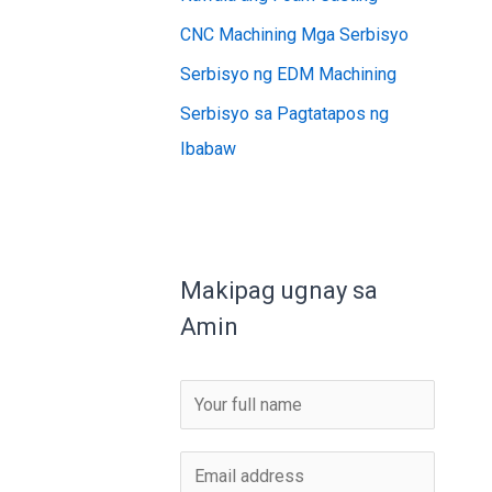
CNC Machining Mga Serbisyo
Serbisyo ng EDM Machining
Serbisyo sa Pagtatapos ng
Ibabaw
Makipag ugnay sa
Amin
P
a
n
M