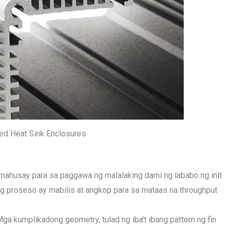
ed Heat Sink Enclosures
 mahusay para sa paggawa ng malalaking dami ng lababo ng init
ng proseso ay mabilis at angkop para sa mataas na throughput
Mga kumplikadong geometry, tulad ng iba't ibang pattern ng fin