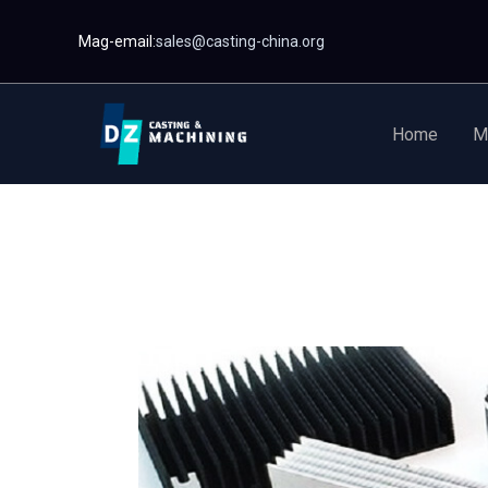
Laktawan
Mag-email:
sales@casting-china.org
sa
nilalaman
Home
M