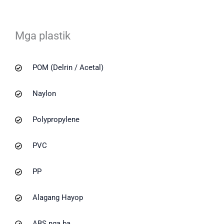
Mga plastik
POM (Delrin / Acetal)
Naylon
Polypropylene
PVC
PP
Alagang Hayop
ABS nga ba