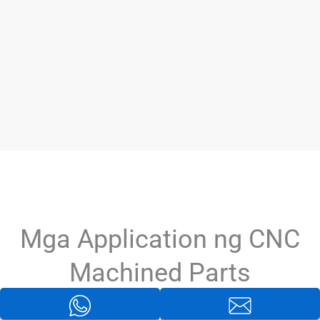
Mga Application ng CNC
Machined Parts
Ang aming CNC machining ay
sumusuporta sa mga bahagi ng