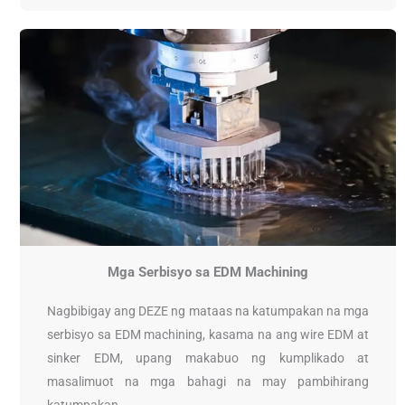
Mga Serbisyo sa EDM Machining
Nagbibigay ang DEZE ng mataas na katumpakan na mga
serbisyo sa EDM machining, kasama na ang wire EDM at
sinker EDM, upang makabuo ng kumplikado at
masalimuot na mga bahagi na may pambihirang