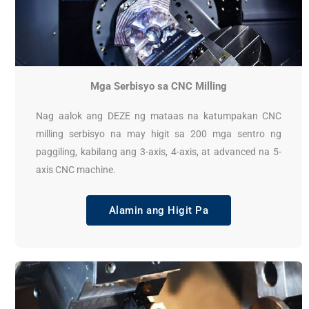
Mga Serbisyo sa CNC Milling
Nag aalok ang DEZE ng mataas na katumpakan CNC
milling serbisyo na may higit sa 200 mga sentro ng
paggiling, kabilang ang 3-axis, 4-axis, at advanced na 5-
axis CNC machine.
Alamin ang Higit Pa