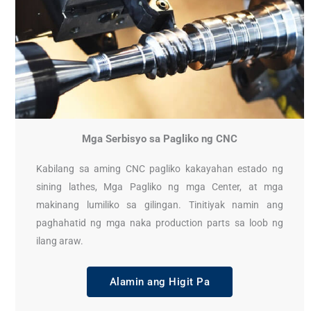
Mga Serbisyo sa Pagliko ng CNC
Kabilang sa aming CNC pagliko kakayahan estado ng
sining lathes, Mga Pagliko ng mga Center, at mga
makinang lumiliko sa gilingan. Tinitiyak namin ang
paghahatid ng mga naka production parts sa loob ng
ilang araw.
Alamin ang Higit Pa