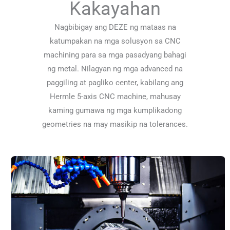
Kakayahan
Nagbibigay ang DEZE ng mataas na
katumpakan na mga solusyon sa CNC
machining para sa mga pasadyang bahagi
ng metal. Nilagyan ng mga advanced na
paggiling at pagliko center, kabilang ang
Hermle 5-axis CNC machine, mahusay
kaming gumawa ng mga kumplikadong
geometries na may masikip na tolerances.