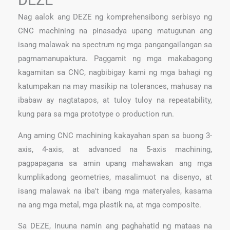
DEZE
Nag aalok ang DEZE ng komprehensibong serbisyo ng
CNC machining na pinasadya upang matugunan ang
isang malawak na spectrum ng mga pangangailangan sa
pagmamanupaktura. Paggamit ng mga makabagong
kagamitan sa CNC, nagbibigay kami ng mga bahagi ng
katumpakan na may masikip na tolerances, mahusay na
ibabaw ay nagtatapos, at tuloy tuloy na repeatability,
kung para sa mga prototype o production run.
Ang aming CNC machining kakayahan span sa buong 3-
axis, 4-axis, at advanced na 5-axis machining,
pagpapagana sa amin upang mahawakan ang mga
kumplikadong geometries, masalimuot na disenyo, at
isang malawak na iba't ibang mga materyales, kasama
na ang mga metal, mga plastik na, at mga composite.
Sa DEZE, Inuuna namin ang paghahatid ng mataas na