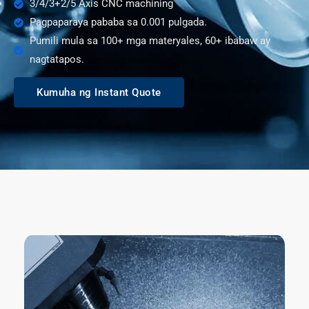
3/4/3+2/5 Axis CNC machining
Pagpaparaya pababa sa 0.001 pulgada.
Pumili mula sa 100+ mga materyales, 60+ ibabaw ay
nagtatapos.
Kumuha ng Instant Quote