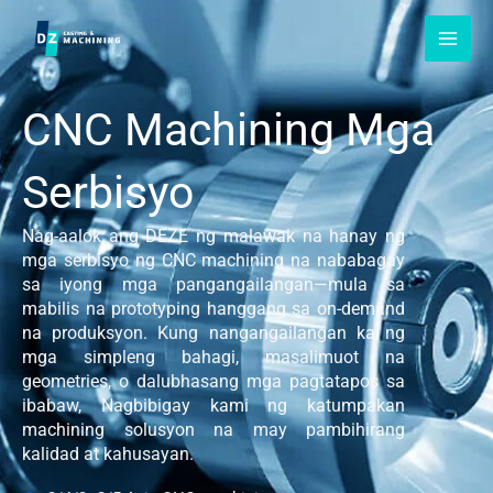
Laktawan
sa
nilalaman
CNC Machining Mga
Serbisyo
Nag-aalok ang DEZE ng malawak na hanay ng
mga serbisyo ng CNC machining na nababagay
sa iyong mga pangangailangan—mula sa
mabilis na prototyping hanggang sa on-demand
na produksyon. Kung nangangailangan ka ng
mga simpleng bahagi, masalimuot na
geometries, o dalubhasang mga pagtatapos sa
ibabaw, Nagbibigay kami ng katumpakan
machining solusyon na may pambihirang
kalidad at kahusayan.