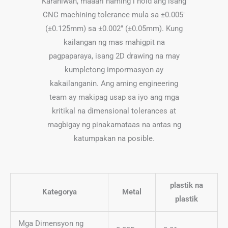
Karaniwan, maaari naming i hold ang isang
CNC machining tolerance mula sa ±0.005"
(±0.125mm) sa ±0.002" (±0.05mm). Kung
kailangan ng mas mahigpit na
pagpaparaya, isang 2D drawing na may
kumpletong impormasyon ay
kakailanganin. Ang aming engineering
team ay makipag usap sa iyo ang mga
kritikal na dimensional tolerances at
magbigay ng pinakamataas na antas ng
katumpakan na posible.
plastik na
Kategorya
Metal
plastik
Mga Dimensyon ng