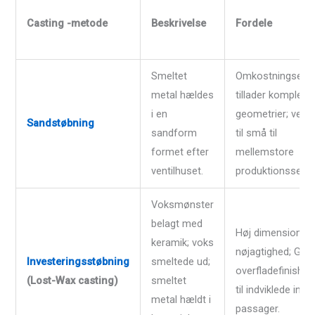
Casting -metode
Beskrivelse
Fordele
Smeltet
Omkostningseffek
metal hældes
tillader kompleks
i en
geometrier; vele
Sandstøbning
sandform
til små til
formet efter
mellemstore
ventilhuset.
produktionsserier
Voksmønster
belagt med
Høj dimensionel
keramik; voks
nøjagtighed; Glat
Investeringsstøbning
smeltede ud;
overfladefinish; i
(Lost-Wax casting)
smeltet
til indviklede indr
metal hældt i
passager.