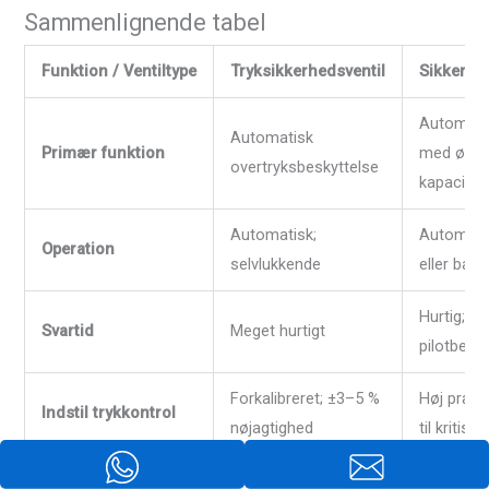
Sammenlignende tabel
Funktion / Ventiltype
Tryksikkerhedsventil
Sikkerhed
Automatis
Automatisk
Primær funktion
med øget
overtryksbeskyttelse
kapacitet
Automatisk;
Automatis
Operation
selvlukkende
eller bal
Hurtig; l
Svartid
Meget hurtigt
pilotbetje
Forkalibreret; ±3–5 %
Høj præci
Indstil trykkontrol
nøjagtighed
til kritisk
Tæt forsegling for at