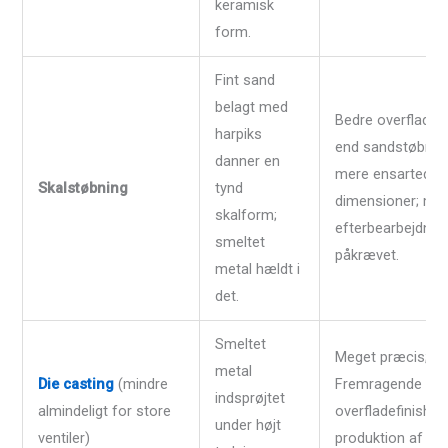
keramisk
form.
Fint sand
belagt med
Bedre overfladefi
harpiks
end sandstøbning
danner en
mere ensartede
Skalstøbning
tynd
dimensioner; min
skalform;
efterbearbejdnin
smeltet
påkrævet.
metal hældt i
det.
Smeltet
Meget præcis;
metal
Die casting
(mindre
Fremragende
indsprøjtet
almindeligt for store
overfladefinish; h
under højt
ventiler)
produktion af s