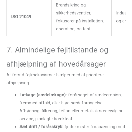
Brandsikring og
sikkerhedsventiler;
Industri
ISO 21049
fokuserer på installation,
og energ
operation, og test.
7. Almindelige fejltilstande og
afhjælpning af hovedårsager
At forstå fejlmekanismer hjælper med at prioritere
afhjælpning:
Lækage (sædelækage):
forårsaget af sædeerosion,
fremmed affald, eller blød sædeforringelse.
Afbødning: filtrering, teflon eller metallisk sædevalg pr.
service, planlagte bænktest.
Sæt drift / forårskryb:
fjedre mister forspænding med