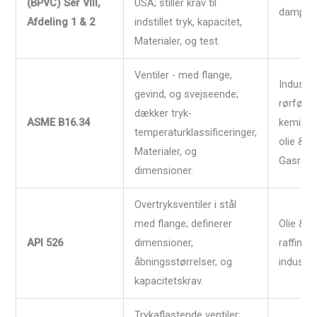
(BPVC) Ser VIII,
USA; stiller krav til
dampsy
Afdeling 1 & 2
indstillet tryk, kapacitet,
Materialer, og test.
Ventiler - med flange,
Industrie
gevind, og svejseende;
rørførin
dækker tryk-
ASME B16.34
kemiske
temperaturklassificeringer,
olie &
Materialer, og
Gasrørle
dimensioner.
Overtryksventiler i stål
med flange; definerer
Olie & g
API 526
dimensioner,
raffiner
åbningsstørrelser, og
industri.
kapacitetskrav.
Trykaflastende ventiler;