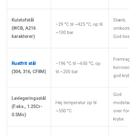
Kulstofstål
Stærk,
–29 °C til ~425 °C; op til
(WCB, A216
omkostning
~100 bar
karakterer)
God bearbe
Fremragen
Rustfrit stål
–196 °C til ~650 °C; op
korrosions
(304, 316, CF8M)
til ~200 bar
god krybes
God
Lavlegeringsstål
Høj temperatur op til
modstands
(F.eks., 1.25Cr-
~550 °C
over for br
0.5Mo)
krybe