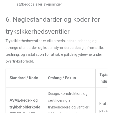
støbegods eller svejsninger.
6. Nøglestandarder og koder for
tryksikkerhedsventiler
Tryksikkerhedsventiler er sikkerhedskritiske enheder, og
strenge standarder og koder styrer deres design, fremstille,
testning, og installation for at sikre pålidelig ydeevne under
overtryksforhold.
Typisk
Standard / Kode
Omfang / Fokus
industr
Design, konstruktion, og
ASME-kedel- og
certificering af
Kraftpro
trykbeholderkode
trykbeholdere og ventiler i
petroke