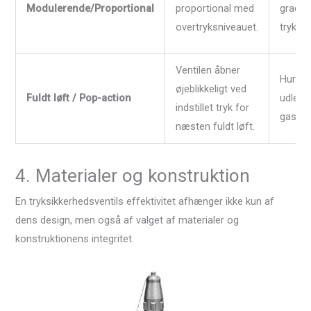
Modulerende/Proportional
proportional med
gradvi
overtryksniveauet.
trykop
Ventilen åbner
Hurtig,
øjeblikkeligt ved
Fuldt løft / Pop-action
udledni
indstillet tryk for
gasse
næsten fuldt løft.
4. Materialer og konstruktion
En tryksikkerhedsventils effektivitet afhænger ikke kun af
dens design, men også af valget af materialer og
konstruktionens integritet.