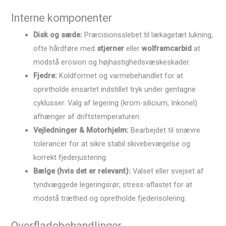
Interne komponenter
Disk og sæde:
Præcisionsslebet til lækagetæt lukning;
ofte hårdføre med
stjerner
eller
wolframcarbid
at
modstå erosion og højhastighedsvæskeskader.
Fjedre:
Koldformet og varmebehandlet for at
opretholde ensartet indstillet tryk under gentagne
cyklusser. Valg af legering (krom-silicium, Inkonel)
afhænger af driftstemperaturen.
Vejledninger & Motorhjelm:
Bearbejdet til snævre
tolerancer for at sikre stabil skivebevægelse og
korrekt fjederjustering.
Bælge (hvis det er relevant):
Valset eller svejset af
tyndvæggede legeringsrør; stress-aflastet for at
modstå træthed og opretholde fjederisolering.
Overfladebehandlinger