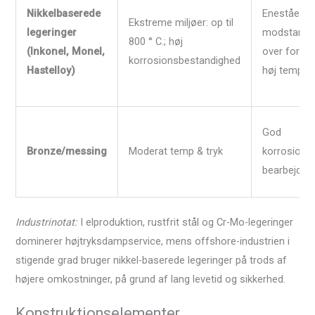
Nikkelbaserede
Eneståend
Ekstreme miljøer: op til
legeringer
modstands
800 ° C.; høj
(Inkonel, Monel,
over for ha
korrosionsbestandighed
Hastelloy)
høj tempera
God
Bronze/messing
Moderat temp & tryk
korrosions
bearbejdni
Industrinotat:
I elproduktion, rustfrit stål og Cr-Mo-legeringer
dominerer højtryksdampservice, mens offshore-industrien i
stigende grad bruger nikkel-baserede legeringer på trods af
højere omkostninger, på grund af lang levetid og sikkerhed.
Konstruktionselementer