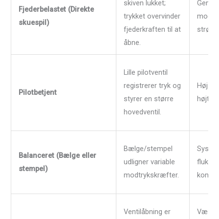
skiven lukket;
Genere
Fjederbelastet (Direkte
trykket overvinder
moder
skuespil)
fjederkraften til at
strøm
åbne.
Lille pilotventil
registrerer tryk og
Høj kap
Pilotbetjent
styrer en større
højtry
hovedventil.
Bælge/stempel
Syste
Balanceret (Bælge eller
udligner variable
fluktue
stempel)
modtrykskræfter.
konsta
Ventilåbning er
Væsker