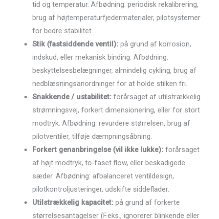
tid og temperatur. Afbødning: periodisk rekalibrering,
brug af højtemperaturfjedermaterialer, pilotsystemer
for bedre stabilitet.
Stik (fastsiddende ventil):
på grund af korrosion,
indskud, eller mekanisk binding. Afbødning:
beskyttelsesbelægninger, almindelig cykling, brug af
nedblæsningsanordninger for at holde stilken fri.
Snakkende / ustabilitet:
forårsaget af utilstrækkelig
strømningsvej, forkert dimensionering, eller for stort
modtryk. Afbødning: revurdere størrelsen, brug af
pilotventiler, tilføje dæmpningsåbning.
Forkert genanbringelse (vil ikke lukke):
forårsaget
af højt modtryk, to-faset flow, eller beskadigede
sæder. Afbødning: afbalanceret ventildesign,
pilotkontroljusteringer, udskifte siddeflader.
Utilstrækkelig kapacitet:
på grund af forkerte
størrelsesantagelser (F.eks., ignorerer blinkende eller