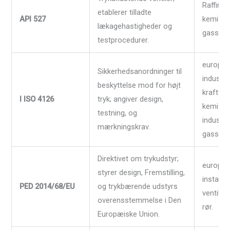
Raffiner
etablerer tilladte
API 527
kemisk,
lækagehastigheder og
gasservi
testprocedurer.
europæi
Sikkerhedsanordninger til
industri
beskyttelse mod for højt
kraftvær
I ISO 4126
tryk; angiver design,
kemiske
testning, og
industrie
mærkningskrav.
gassyst
Direktivet om trykudstyr;
europæi
styrer design, Fremstilling,
installat
PED 2014/68/EU
og trykbærende udstyrs
ventiler,
overensstemmelse i Den
rør.
Europæiske Union.