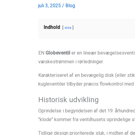
juli 3, 2025
/
Blog
Indhold
vise
EN
Globeventil
er en lineær bevægelsesventil, 
væskestrømmen i rørledninger.
Karakteriseret af en bevægelig disk (eller sti
kugleventiler tilbyder præcis flowkontrol me
Historisk udvikling
Oprindelse i begyndelsen af ​​det 19. århundred
"klode" kommer fra ventilhusets oprindelige s
Tidlige design prioriterede sluk; i midten af ​​