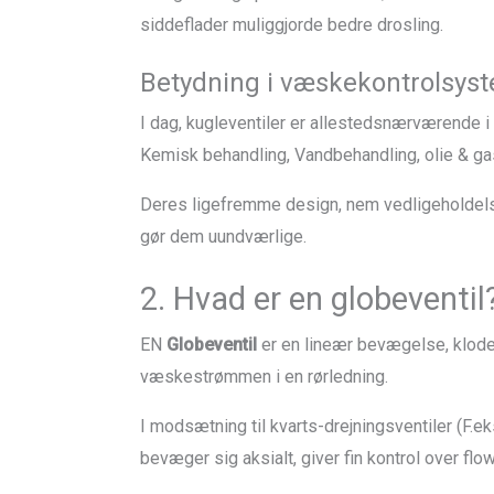
siddeflader muliggjorde bedre drosling.
Betydning i væskekontrolsys
I dag, kugleventiler er allestedsnærværende i 
Kemisk behandling, Vandbehandling, olie & ga
Deres ligefremme design, nem vedligeholdelse,
gør dem uundværlige.
2. Hvad er en globeventil
EN
Globeventil
er en lineær bevægelse, klod
væskestrømmen i en rørledning.
I modsætning til kvarts-drejningsventiler (F.e
bevæger sig aksialt, giver fin kontrol over fl