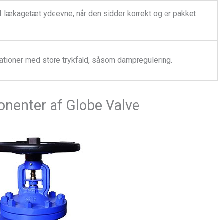
I lækagetæt ydeevne, når den sidder korrekt og er pakket
kationer med store trykfald, såsom dampregulering.
onenter af Globe Valve