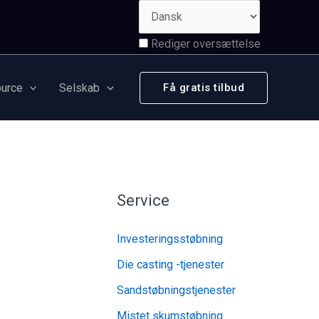
Rediger oversættelse
urce
Selskab
Få gratis tilbud
Service
Investeringsstøbning
Die casting -tjenester
Sandstøbningstjenester
Mistet skumstøbning