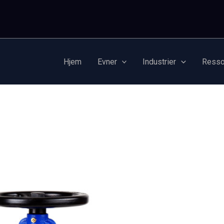
Hjem
Evner
Industrier
Resso