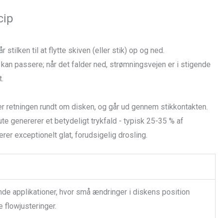
cip
r stilken til at flytte skiven (eller stik) op og ned.
kan passere; når det falder ned, strømningsvejen er i stigende
t.
 retningen rundt om disken, og går ud gennem stikkontakten.
e genererer et betydeligt trykfald - typisk 25-35 % af
er exceptionelt glat, forudsigelig drosling.
nde applikationer, hvor små ændringer i diskens position
e flowjusteringer.