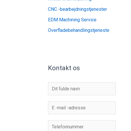
CNC -bearbejdningstjenester
EDM Machining Service
Overfladebehandlingstjeneste
Kontakt os
N
a
v
E
n
-
*
m
T