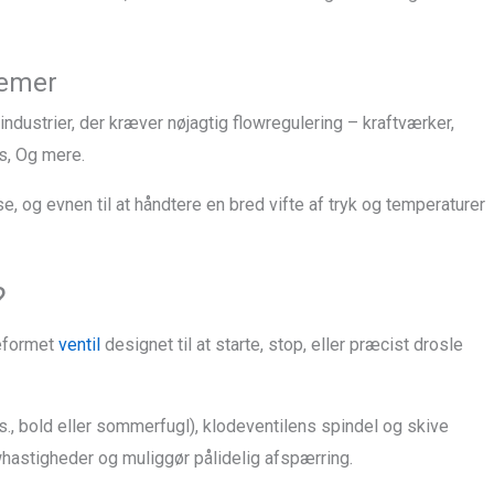
temer
industrier, der kræver nøjagtig flowregulering – kraftværker,
s, Og mere.
 og evnen til at håndtere en bred vifte af tryk og temperaturer
?
eformet
ventil
designet til at starte, stop, eller præcist drosle
ks., bold eller sommerfugl), klodeventilens spindel og skive
owhastigheder og muliggør pålidelig afspærring.