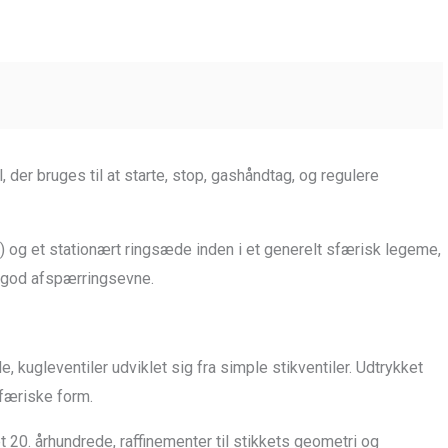
der bruges til at starte, stop, gashåndtag, og regulere
k) og et stationært ringsæde inden i et generelt sfærisk legeme,
d god afspærringsevne.
e, kugleventiler udviklet sig fra simple stikventiler. Udtrykket
færiske form.
det 20. århundrede, raffinementer til stikkets geometri og