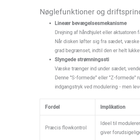
Nøglefunktioner og driftsprin
Lineær bevægelsesmekanisme
Drejning af håndhjulet eller aktuatoren få
Når disken løfter sig fra sædet, væske 
grad begrænset, indtil den er helt lukke
Slyngede strømningssti
Væske trænger ind under sædet, vender
Denne "S-formede" eller "Z-formede" rut
indgangstryk ved modulering - men lever
Fordel
Implikation
Ideel til modulere
Præcis flowkontrol
giver forudsigelig