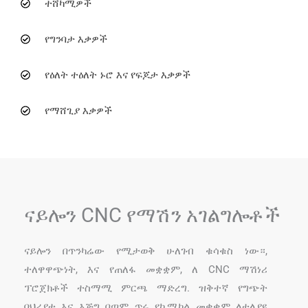
ተሸካሚዎች
የግንባታ እቃዎች
የዕለት ተዕለት ኑሮ እና የፍጆታ እቃዎች
የማሸጊያ እቃዎች
ናይሎን CNC የማሽን አገልግሎቶች
ናይሎን በጥንካሬው የሚታወቅ ሁለገብ ቁሳቁስ ነው።,
ተለዋዋጭነት, እና የጠለፋ መቋቋም, ለ CNC ማሽነሪ
ፕሮጀክቶች ተስማሚ ምርጫ ማድረግ. ዝቅተኛ የግጭት
ባህሪያቱ እና እጅግ በጣም ጥሩ የኬሚካል መቋቋም ለተለያዩ