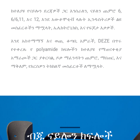
ከተለያዩ የናይሎን ደረጃዎች ጋር እንሰራለን, ናይለን ጨምሮ 6,
6/6,11, እና 12, እንደ አውቶሞቲቭ ላሉት ኢንዱስትሪዎች ልዩ
መስፈርቶችን ማሟላት, ኤሌክትሮኒክስ, እና የፍጆታ እቃዎች.
እንደ አስተማማኝ እና ወጪ ቆጣቢ አምራች, DEZE በጥሩ
የተቀረጹ የ polyamide ክፍሎችን ከተለያዩ የማጠናቀቂያ
አማራጮች ጋር ያቀርባል, ዶቃ ማፈንዳትን ጨምሮ, ማበጠር, እና
ማቅለም, የእርስዎን ትክክለኛ መስፈርቶች ለማሟላት.
ብጁ ናይሎን ክፍሎች