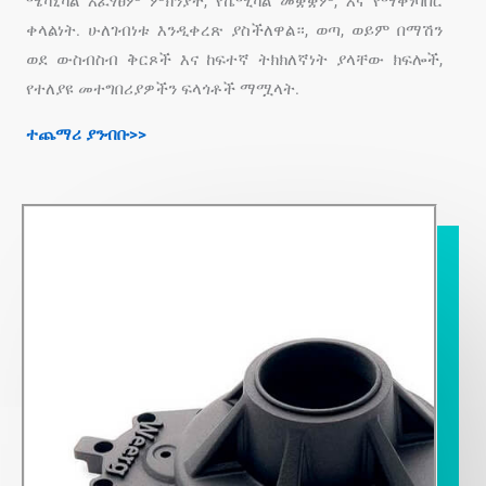
ሜካኒካል አፈፃፀም ምክንያት, የኬሚካል መቋቋም, እና የማቀነባበር
ቀላልነት. ሁለገብነቱ እንዲቀረጽ ያስችለዋል።, ወጣ, ወይም በማሽን
ወደ ውስብስብ ቅርጾች እና ከፍተኛ ትክክለኛነት ያላቸው ክፍሎች,
የተለያዩ መተግበሪያዎችን ፍላጎቶች ማሟላት.
ተጨማሪ ያንብቡ>>