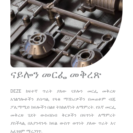
ናይሎን መርፌ መቅረጽ
DEZE ከፍተኛ ጥራት ያለው ናይሎን መርፌ መቅረጽ
አገልግሎቶችን ይሰጣል, የላቁ ማሽነሪዎችን በመጠቀም ብጁ
ፖሊማሚድ ክፍሎችን በልዩ ትክክለኛነት ለማምረት. የእኛ መርፌ
መቅረጽ ሂደት ውስብስብ ቅርጾችን በፍጥነት ለማምረት
ያስችላል, በእያንዳንዱ ክፍል ውስጥ ወጥነት ያለው ጥራት እና
አፈፃፀም ማረጋገጥ.