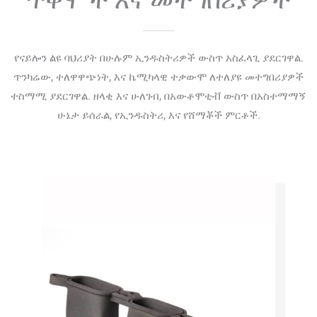
የናይሎን ልዩ ባህሪያት በሁሉም ኢንዱስትሪዎች ውስጥ አስፈላጊ ያደርገዋል.
ጥንካሬው, ተለዋዋጭነት, እና ኬሚካላዊ ተቃውሞ ለተለያዩ መተግበሪያዎች
ተስማሚ ያደርገዋል. ዘላቂ እና ሁለገብ, በአውቶሞቲቭ ውስጥ በአስተማማኝ
ሁኔታ ይሰራል, የኢንዱስትሪ, እና የሸማቾች ምርቶች.