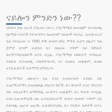
ናይሎን ምንድን ነው??
ናይሎን ሰው ሰራሽ ፖሊመር ነው።, ፖሊማሚድ በመባልም ይታወቃል,
በአሚድ ቦንዶች የተገናኙትን ከመድገም ክፍሎች የተሰራ. ለመጀመሪያ
ጊዜ የተሰራው በ 1930 ዎቹ ውስጥ በሃር ምትክ ሲሆን ከዚያን ጊዜ
ጀምሮ በጣም ሁለገብ እና በሰፊው ጥቅም ላይ ከዋሉት
ቴርሞፕላስቲክዎች አንዱ ሆኗል.. ፖሊማሚድ በከፍተኛ ጥንካሬው
ተለይቶ ይታወቃል, ተለዋዋጭነት, እና የጠለፋ መቋቋም, ለብዙ
አፕሊኬሽኖች ተስማሚ በማድረግ.
ፖሊማሚድ ብዙውን ጊዜ እንደ የመስታወት ፋይበር ያሉ
ተጨማሪዎችን ያጠቃልላል, የካርቦን ክሮች, እና ቅባቶች እንደ ግትርነት
ያሉ ንብረቶችን ለማሻሻል, ሙቀትን መቋቋም, እና ግጭት ቀንሷል.
እንደ አውቶሞቲቭ ባሉ ኢንዱስትሪዎች ውስጥ በብዛት ጥቅም ላይ
ይውላል, ጨርቃ ጨርቅ, ኤሌክትሮኒክስ, እና የፍጆታ እቃዎች በጥሩ