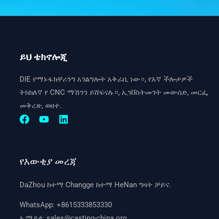
ይህ ቴክኖሎጂ
DIE የማኑፋክቸሪንግ አገልግሎት አቅራቢ ነው።, የእኛ ችሎታዎች
ትክክለኛ የ CNC ማሽንን ይሸፍናሉ።, ኢንቨስትመንት መውሰድ, መርፌ
መቅረጽ, ወዘተ.
የእውቂያ መረጃ
DaZhou ከተማ Changge ከተማ HeNan ግዛት ቻይና.
WhatsApp:
+8615333853330
ኢሜይል:
sales@casting-china.org