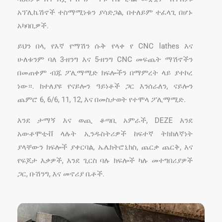
አፕሊኬሽኖች ተስማሚነቱን ያሳድጋል, በተለይም ተፈላጊ በሆኑ
አካባቢዎች.
ይህን በላ, የእኛ የማሽን ሱቅ የላቀ የ CNC lathes እና
ሁለቱንም ባለ 3-ዘንግ እና 5-ዘንግ CNC መፍጨት ማሽኖችን
በመጠቀም ብጁ ፖሊማሚድ ክፍሎችን በማምረት ላይ ያተኮረ
ነው።. ከተለያዩ የናይሎን ዓይነቶች ጋር እንሰራለን, ናይሎን
ጨምሮ 6, 6/6, 11, 12, እና በመስታወት የተሞላ ፖሊማሚድ.
እንደ ታማኝ እና ወጪ ቆጣቢ አምራች, DEZE እንደ
አውቶሞቲቭ ላሉት ኢንዱስትሪዎች ከፍተኛ ትክክለኛነት
ያላቸውን ክፍሎች ያቀርባል, ኤሌክትሮኒክስ, ጨርቃ ጨርቅ, እና
የፍጆታ እቃዎች, እንደ ጊርስ ባሉ ክፍሎች ካሉ መተግበሪያዎች
ጋር, ቡሽንግ, እና መኖሪያ ቤቶች.