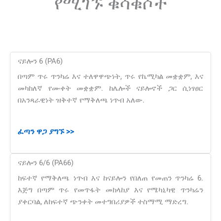
የሚገኙ ቁሳቁሶች
ናይሎን 6 (PA6)
በጣም ጥሩ ጥንካሬ እና ተለዋዋጭነት, ጥሩ የኬሚካል መቋቋም, እና
መካከለኛ የሙቀት መቋቋም. ከሌሎች ናይሎኖች ጋር ሲነፃፀር
በአንጻራዊነት ዝቅተኛ የማቅለጫ ነጥብ አለው.
ፈጣን ዋጋ ያግኙ >>
ናይሎን 6/6 (PA66)
ከፍተኛ የማቅለጫ ነጥብ እና ከናይሎን የበለጠ የመጠን ጥንካሬ 6.
እጅግ በጣም ጥሩ የመጥፋት መከላከያ እና የሜካኒካዊ ጥንካሬን
ያቀርባል, ለከፍተኛ ጭንቀት መተግበሪያዎች ተስማሚ ማድረግ.