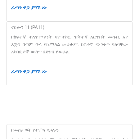
ፈጣን ዋጋ ያግኙ >>
ናይሎን 11 (PA11)
በከፍተኛ ተለዋዋጭነት ባዮ-ተኮር, ዝቅተኛ እርጥበት መሳብ, እና
እጅግ በጣም ጥሩ የኬሚካል መቋቋም. ከፍተኛ ጭንቀት ባለባቸው
አካባቢዎች ውስጥ በደንብ ይሠራል.
ፈጣን ዋጋ ያግኙ >>
በመስታወት የተሞላ ናይሎን