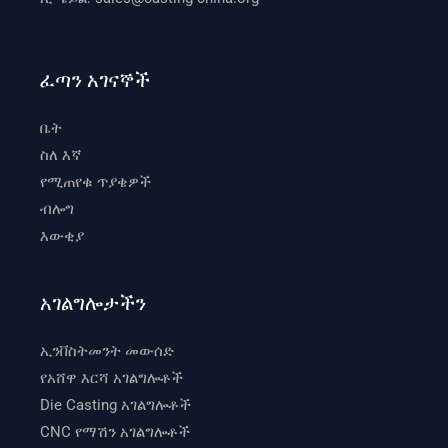
ፈጣን አገናኞች
ቤት
ስለ እኛ
የሚጠየቁ ጥያቄዎች
ብሎግ
እውቂያ
አገልግሎታችን
ኢንቨስትመንት መውሰድ
የአሸዋ እርሻ አገልግሎቶች
Die Casting አገልግሎቶች
CNC የማሽን አገልግሎቶች