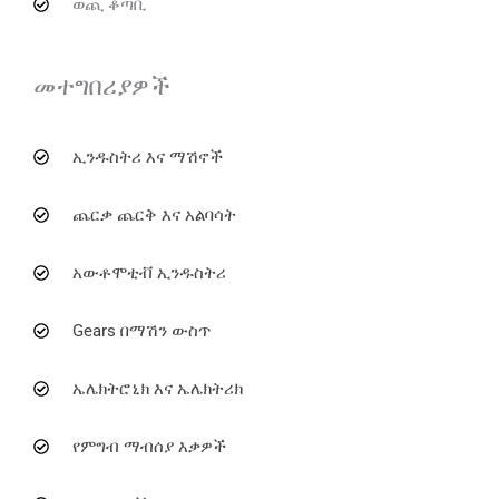
ወጪ ቆጣቢ
መተግበሪያዎች
ኢንዱስትሪ እና ማሽኖች
ጨርቃ ጨርቅ እና አልባሳት
አውቶሞቲቭ ኢንዱስትሪ
Gears በማሽን ውስጥ
ኤሌክትሮኒክ እና ኤሌክትሪክ
የምግብ ማብሰያ እቃዎች