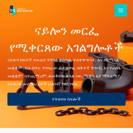
ወደ
ይዘት
ዝለል
ናይሎን መርፌ
የሚቀርጸው አገልግሎቶች
ናይሎን ከፍተኛ የመጠን ጥንካሬ ይሰጣል, ተለዋዋጭነት, እና የኬሚካል
መቋቋም. እሱ በጥሩ ጥንካሬው ይታወቃል, ዝቅተኛ ግጭት, እና የጠለፋ
መቋቋም. በተጨማሪም, ለመቅረጽ ቀላል ነው, ማሽን, እና ማቅለሚያ,
ለተለያዩ መተግበሪያዎች ሁለገብ ያደርገዋል.
የትዕዛዝ ክፍሎች