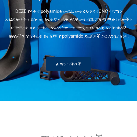
DEZE የላቀ የ polyamide መርፌ መቅረጽ እና የCNC የማሽን
አገልግሎቶችን ይሰጣል, ከፍተኛ ጥራት ያላቸውን ብጁ ፖሊማሚድ ክፍሎችን
በማምረት ላይ ያተኮረ. ለፍላጎትዎ ተስማሚ የሆኑ ዘላቂ እና ትክክለኛ
ክፍሎችን ለማቅረብ ከተለያዩ የ polyamide ደረጃዎች ጋር እንሰራለን።.
ፈጣን ጥቅሶች