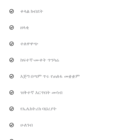
ቀላል ክብደት
ዘላቂ
ተለዋዋጭ
ከፍተኛ-ሙቀት ጥንካሬ
እጅግ በጣም ጥሩ የጠለፋ መቋቋም
ዝቅተኛ እርጥበት መሳብ
የኤሌክትሪክ ባህሪያት
ሁለገብ