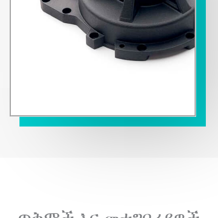
ጥቅሞች እና መተግበሪያዎች