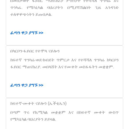
በመስታወት ፋይበር ማጠናከሪያ ምክንያት የተሻሻለ ጥንካሬ እና
ጥንካሬ. የሜካኒካል ባህሪያትን በሚያሻሽልበት ጊዜ አንዳንድ
ተለዋዋጭነትን ይጠብቃል.
ፈጣን ዋጋ ያግኙ >>
በካርቦን-ፋይበር የተሞላ ናይሎን
ከፍተኛ ጥንካሬ-ወደ-ክብደት ጥምርታ እና የተሻሻለ ጥንካሬ ከካርቦን
ፋይበር ማጠናከሪያ. መበላሸት እና የሙቀት መስፋፋትን መቋቋም.
ፈጣን ዋጋ ያግኙ >>
ከፍተኛ-ሙቀት ናይሎን (ኤችቲኤን)
በጣም ጥሩ የኬሚካል መቋቋም እና በከፍተኛ ሙቀት ውስጥ
የሜካኒካል ባህሪያትን ይይዛል.