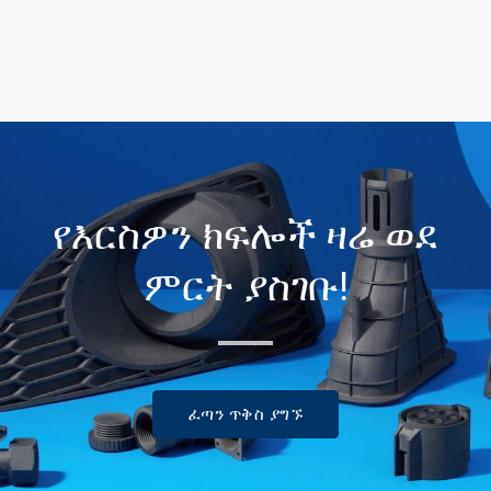
የእርስዎን ክፍሎች ዛሬ ወደ
ምርት ያስገቡ!
ፈጣን ጥቅስ ያግኙ