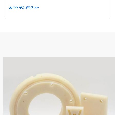
ፈጣን ዋጋ ያግኙ >>