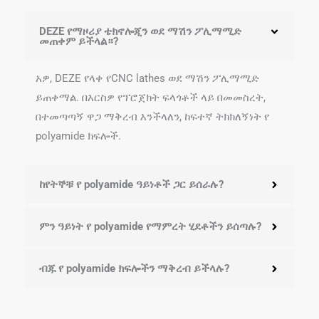
DEZE የማዞሪያ ቴክኖሎጂን ወደ ማሽን ፖሊማሚድ
መጠቀም ይችላል።?
አዎ, DEZE የላቀ የCNC lathes ወደ ማሽን ፖሊማሚድ
ይጠቀማል. በእርስዎ የፕሮጀክት ፍላጎቶች ላይ በመመስረት,
በተመጣጣኝ ዋጋ ማቅረብ እንችላለን, ከፍተኛ ትክክለኝነት የ
polyamide ክፍሎች.
ከየትኞቹ የ polyamide ዓይነቶች ጋር ይሰራሉ?
ምን ዓይነት የ polyamide የማምረት ሂደቶችን ይሰጣሉ?
ብጁ የ polyamide ክፍሎችን ማቅረብ ይችላሉ?