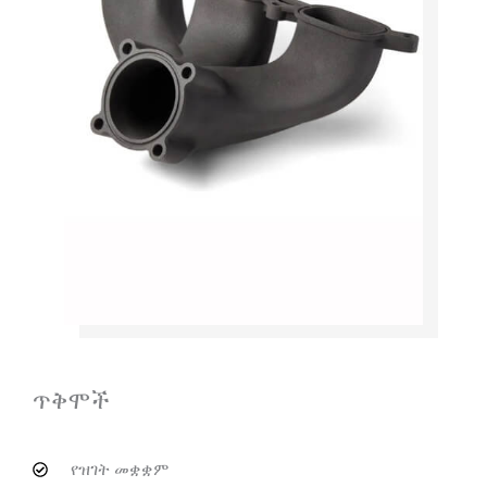
ጥቅሞች
የዝገት መቋቋም