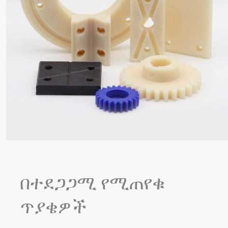
በተደጋጋሚ የሚጠየቁ
ጥያቄዎች