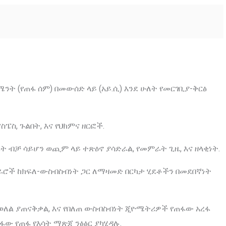
ትሜንት (የጠፋ ሰም) በመውሰድ ላይ (አይ.ሲ) እንደ ሁለት የመርገቢያ-ቅርፅ
ስ, ጉልበት, እና የህክምና ዘርፎች.
 ብቻ ሳይሆን ወጪም ላይ ተጽዕኖ ያሳድራል, የመምራት ጊዜ, እና ዘላቂነት.
ራሮች ከክፍለ-ውስብስብነት ጋር ለማዛመድ በርካታ ሂደቶችን በመደበኛነት
ወለል ያጠናቅቃል, እና የበለጠ ውስብስብነት ጂዮሜትሪዎች የጠፋው አረፋ
ው የጠፋ የእሳት ማጽጃ ንፅፅር ያካሂዳሉ.