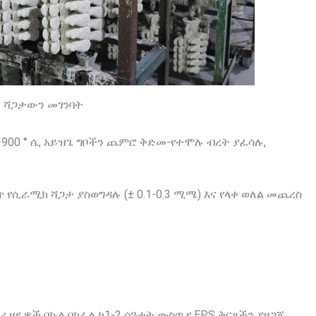
ሻጋታውን መገንባት
0-900 ° ሴ, አይዝጌ ግቦችን ጨምሮ ቅድመ-የተሞሉ ብረት ያፈሳሉ,
ሲራሚክ ሻጋታ ያስወግዳሉ (± 0.1-0.3 ሚሜ) እና የላቀ ወለል መጨረስ
ዘዴዎች በኩል በከፊል ከ1-2 ሰዓታት ውስጥ የ EPS ቅርጾችን ያዘጋጁ.