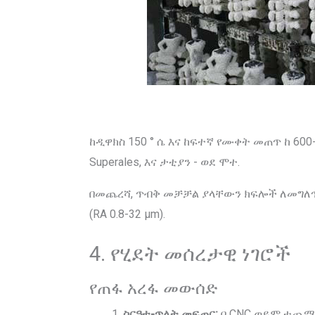
ከዲዋክስ 150 ° ሴ እና ከፍተኛ የሙቀት መጠጥ ከ 60
Superales, እና ታቲያን - ወደ ሞተ.
በመጨረሻ, ጥብቅ መቻቻል ያላቸውን ክፍሎች ለመግለጥ የ
(RA 0.8-32 μm).
4. የሂደት መሰረታዊ ነገሮች
የጠፋ አረፋ መውሰድ
ስርዓተ-ጥለት መፍጠር:
በ CNC ወይም ተጨማሪ 