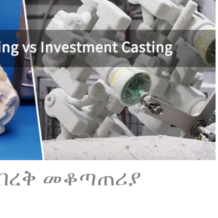
ብረቅ መቆጣጠሪያ