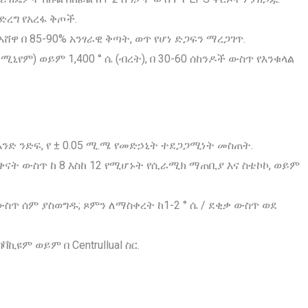
ድረግ የአረፋ ቅጦች.
ሸዋ በ 85-90% አንፃራዊ ቅጣት, ወጥ የሆነ ድጋፍን ማረጋገጥ.
ሉሚኒየም) ወይም 1,400 ° ሴ (ብረት), በ 30-60 ሰከንዶች ውስጥ የእንቁላል
አንድ ንድፍ, የ ± 0.05 ሚ.ሜ የመድኃኒት ተደጋጋሚነት መስጠት.
 ቀናት ውስጥ ከ 8 እስከ 12 የሚሆኑት የሲራሚክ ማጠቢያ እና ስቴኮኮ, ወይም
ስጥ ሰም ያስወግዱ; ጾምን ለማስቀረት ከ1-2 ° ሴ / ደቂቃ ውስጥ ወደ
ኪዩም ወይም በ Centrullual ስር.