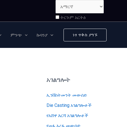
ትርጉም አርትዕ
ምንጭ
ኩባንያ
ነፃ ጥቅስ ያግኙ
አገልግሎት
ኢንቨስትመንት መውሰድ
Die Casting አገልግሎቶች
የአሸዋ እርሻ አገልግሎቶች
የጠፋ አረፋ መውሰድ