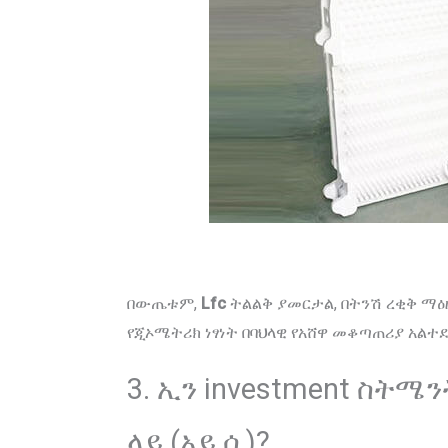
በውጤቱም,
Lfc
ትልልቅ ያመርታል, በትንሽ ረቂቅ ማዕዘ
የጂኦሜትሪክ ነፃነት በባህላዊ የአሸዋ መቆጣጠሪያ አልተ
3. ኢን investment ስት
ላይ (አይ.ሲ)?