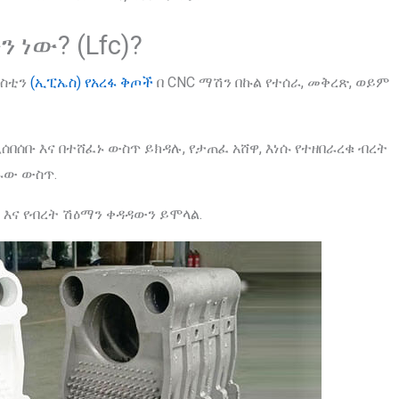
 ነው? (Lfc)?
ቲስቲን
(ኢፒኤስ) የአረፋ ቅጦች
በ CNC ማሽን በኩል የተሰራ, መቅረጽ, ወይም
በሰቡ እና በተሸፈኑ ውስጥ ይክዳሉ, የታጠፈ አሸዋ, እነሱ የተዘበራረቁ ብረት
ፋው ውስጥ.
እና የብረት ሽዕማን ቀዳዳውን ይሞላል.