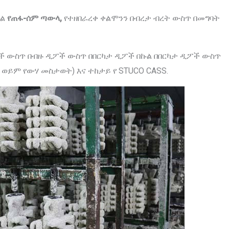
ቃል
የጠፋ-ሰም ጣውላ,
የተዘበራረቀ ቀልሞንን በብረታ ብረት ውስጥ በመግባት
ንደሮች ውስጥ በብዙ ዲፖች ውስጥ በበርካታ ዲፖች በኩል በበርካታ ዲፖች ውስጥ
ወይም የውሃ መስታወት) እና ተከታይ የ STUCO CASS.