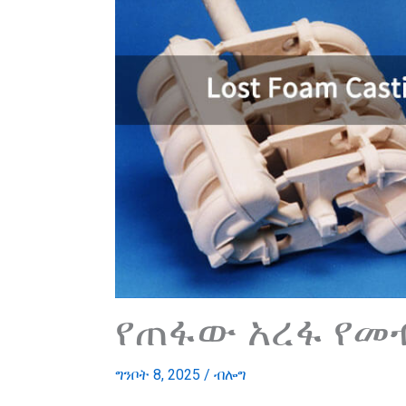
የጠፋው አረፋ የመ
ግንቦት 8, 2025
/
ብሎግ