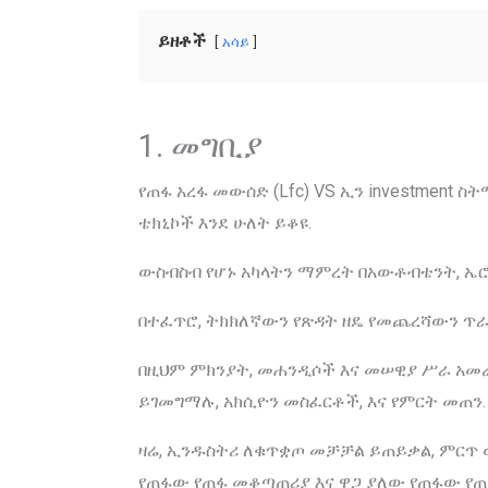
ይዘቶች
አሳይ
1. መግቢያ
የጠፋ አረፋ መውሰድ (Lfc) VS ኢን investment ስ
ቴክኒኮች እንደ ሁለት ይቆዩ.
ውስብስብ የሆኑ አካላትን ማምረት በአውቶብቴንት, ኤሮስፔ
በተፈጥሮ, ትክክለኛውን የጽዳት ዘዴ የመጨረሻውን ጥራት
በዚህም ምክንያት, መሐንዲሶች እና መሠዊያ ሥራ አመ
ይገመግማሉ, አክሲዮን መስፈርቶች, እና የምርት መጠን.
ዛሬ, ኢንዱስትሪ ለቁጥቋጦ መቻቻል ይጠይቃል, ምርጥ 
የጠፋው የጠፋ መቆጣጠሪያ እና ዋጋ ያለው የጠፋው የጠፋ