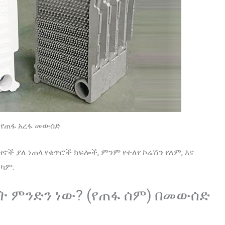
የጠፋ አረፋ መውሰድ
ኖች ያለ ነጠላ የቁጥሮች ክፍሎች, ምንም የተለየ ኮሬሽን የለም, እና
ደካም.
ሜንት ምንድን ነው? (የጠፋ ሰም) በመውሰድ