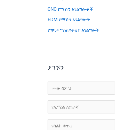
CNC የማሽን አገልግሎቶች
EDM የማሽን አገልግሎት
የገጽታ ማጠናቀቂያ አገልግሎት
ያግኙን
ስ
ም
*
ኢ
ሜ
ይ
የ