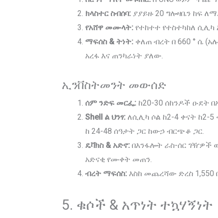
ክላስተር ስብሰባ:
ያያይዙ 20 ግሎዛቤን ከፍ ለማ
የአሸዋ መሙላት:
የተከተተ የተስተካከለ ሲሊካ አ
ማፍሰስ & ትነት:
ቀለጠ ብረት በ 660 ° ሴ (አ
አረፋ እና ጠንካራነት ያለው.
ኢንቨስትመንት መውሰድ
ሰም ንድፍ መርፌ:
ከ20-30 ሰከንዶች ዑደት በ
Shell ል ህንፃ:
ለሲሊካ ሶል ከ2-4 ቀናት ከ2-5
ከ 24-48 ሰዓታት ጋር ከውኃ ብርጭቆ ጋር.
ዴቫክስ & አድኖ:
በእንፋሎት ራስ-ሰር ገዥዎች ው
አድናቂ የሙቀት መጠን.
ብረት ማፍሰስ:
እስከ መጨረሻው ድረስ 1,550 በቫ
5. ቁሶች & አጥነት ተኳሃኝነት