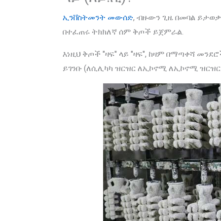
ኢንቨስትመንት መውሰድ
, ብዙውን ጊዜ በመባል ይታወ
በተፈጠሩ ትክክለኛ ሰም ቅጦች ይጀምራል.
እነዚህ ቅጦች "ዛፍ" ላይ "ዛፍ", ከዛም በማጣቀሻ መ
ይገንቡ (ለሲሊካካ ዝርዝር ለኢኮኖሚ ለኢኮኖሚ ዝርዝር 