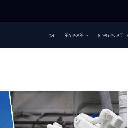
ቤት
ችሎታዎች
ኢንዱስትሪዎች