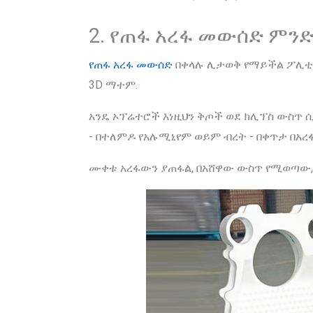
2. የጠፋ አረፋ መውሰድ ምንድን
የጠፋ አረፋ መውሰድ
በቀላሉ ሊታወቅ የማይችል ፖሊ
3D ማተም.
አንዴ ኦፕሬተሮች እነዚህን ቅጦች ወደ ክሊፕስ ውስጥ ሲሰ
- በተለምዶ የአሉሚኒየም ወይም ብረት - በቀጥታ በአረ
ሙቀቱ አረፋውን ያጠፋል, በአሸዋው ውስጥ የሚወጣው, 