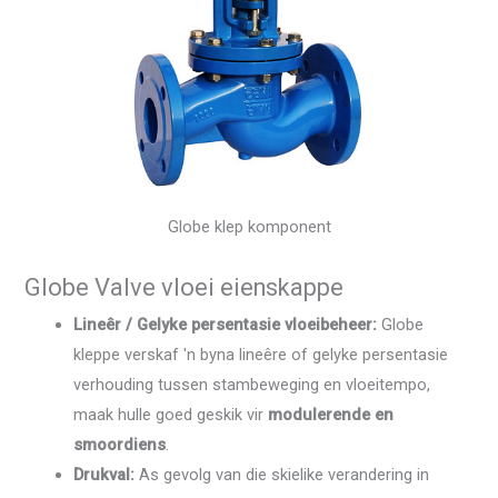
Globe klep komponent
Globe Valve vloei eienskappe
Lineêr / Gelyke persentasie vloeibeheer:
Globe
kleppe verskaf 'n byna lineêre of gelyke persentasie
verhouding tussen stambeweging en vloeitempo,
maak hulle goed geskik vir
modulerende en
smoordiens
.
Drukval:
As gevolg van die skielike verandering in