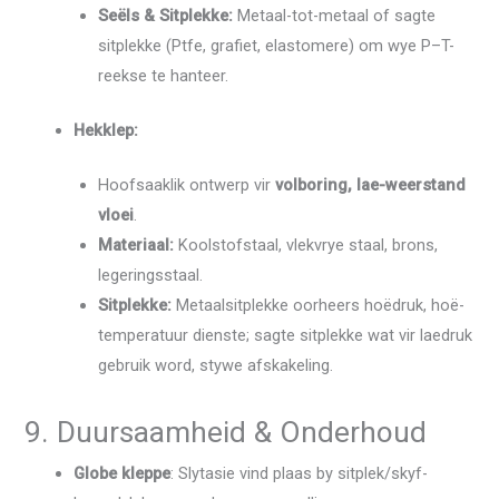
Seëls & Sitplekke:
Metaal-tot-metaal of sagte
sitplekke (Ptfe, grafiet, elastomere) om wye P–T-
reekse te hanteer.
Hekklep:
Hoofsaaklik ontwerp vir
volboring, lae-weerstand
vloei
.
Materiaal:
Koolstofstaal, vlekvrye staal, brons,
legeringsstaal.
Sitplekke:
Metaalsitplekke oorheers hoëdruk, hoë-
temperatuur dienste; sagte sitplekke wat vir laedruk
gebruik word, stywe afskakeling.
9. Duursaamheid & Onderhoud
Globe kleppe
: Slytasie vind plaas by sitplek/skyf-