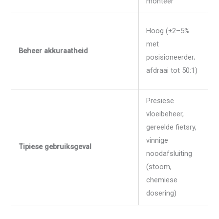
monteer
A
Hoog (±2–5%
o
met
Beheer akkuraatheid
b
posisioneerder;
o
afdraai tot 50:1)
v
Presiese
vloeibeheer,
A
gereelde fietsry,
i
vinnige
s
Tipiese gebruiksgeval
noodafsluiting
o
(stoom,
(
chemiese
W
dosering)