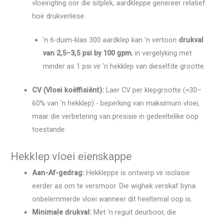
vloeirigting oor die sitplek, aardkleppe genereer relatief
hoë drukverliese.
'n 6-duim-klas 300 aardklep kan 'n vertoon
drukval
van 2,5–3,5 psi by 100 gpm
, in vergelyking met
minder as 1 psi vir 'n hekklep van dieselfde grootte.
CV (Vloei koëffisiënt):
Laer CV per klepgrootte (≈30–
60% van 'n hekklep) - beperking van maksimum vloei,
maar die verbetering van presisie in gedeeltelike oop
toestande.
Hekklep vloei eienskappe
Aan-Af-gedrag:
Hekkleppe is ontwerp vir isolasie
eerder as om te versmoor. Die wighek verskaf byna
onbelemmerde vloei wanneer dit heeltemal oop is.
Minimale drukval:
Met 'n reguit deurboor, die