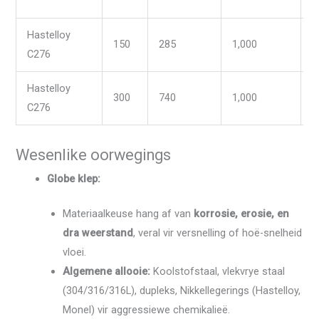
Hastelloy
150
285
1,000
-
C276
Hastelloy
300
740
1,000
-
C276
Wesenlike oorwegings
Globe klep:
Materiaalkeuse hang af van
korrosie, erosie, en
dra weerstand
, veral vir versnelling of hoë-snelheid
vloei.
Algemene allooie:
Koolstofstaal, vlekvrye staal
(304/316/316L), dupleks, Nikkellegerings (Hastelloy,
Monel) vir aggressiewe chemikalieë.