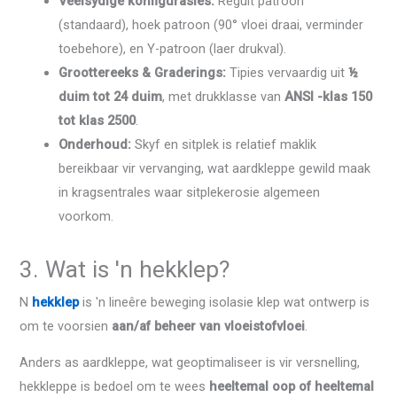
Veelsydige konfigurasies:
Reguit patroon
(standaard), hoek patroon (90° vloei draai, verminder
toebehore), en Y-patroon (laer drukval).
Groottereeks & Graderings:
Tipies vervaardig uit
½
duim tot 24 duim
, met drukklasse van
ANSI -klas 150
tot klas 2500
.
Onderhoud:
Skyf en sitplek is relatief maklik
bereikbaar vir vervanging, wat aardkleppe gewild maak
in kragsentrales waar sitplekerosie algemeen
voorkom.
3. Wat is 'n hekklep?
N
hekklep
is 'n lineêre beweging isolasie klep wat ontwerp is
om te voorsien
aan/af beheer van vloeistofvloei
.
Anders as aardkleppe, wat geoptimaliseer is vir versnelling,
hekkleppe is bedoel om te wees
heeltemal oop of heeltemal