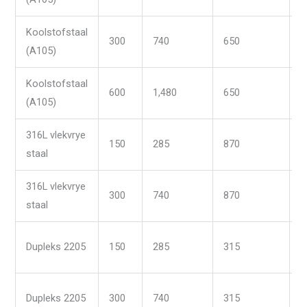
Koolstofstaal
300
740
650
-
(A105)
Koolstofstaal
600
1,480
650
-
(A105)
316L vlekvrye
150
285
870
-
staal
316L vlekvrye
300
740
870
-
staal
Dupleks 2205
150
285
315
-
Dupleks 2205
300
740
315
-