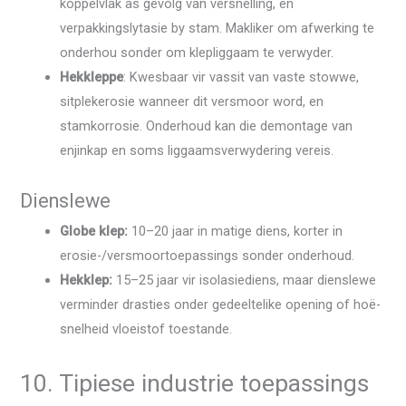
koppelvlak as gevolg van versnelling, en
verpakkingslytasie by stam. Makliker om afwerking te
onderhou sonder om klepliggaam te verwyder.
Hekkleppe
: Kwesbaar vir vassit van vaste stowwe,
sitplekerosie wanneer dit versmoor word, en
stamkorrosie. Onderhoud kan die demontage van
enjinkap en soms liggaamsverwydering vereis.
Dienslewe
Globe klep:
10–20 jaar in matige diens, korter in
erosie-/versmoortoepassings sonder onderhoud.
Hekklep:
15–25 jaar vir isolasiediens, maar dienslewe
verminder drasties onder gedeeltelike opening of hoë-
snelheid vloeistof toestande.
10. Tipiese industrie toepassings