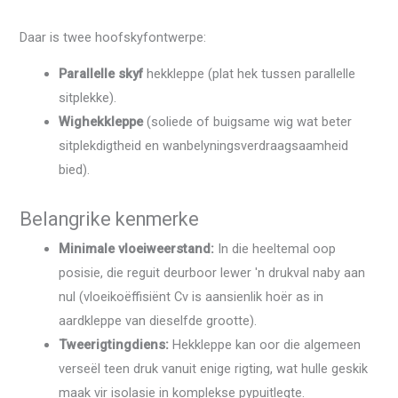
Daar is twee hoofskyfontwerpe:
Parallelle skyf
hekkleppe (plat hek tussen parallelle
sitplekke).
Wighekkleppe
(soliede of buigsame wig wat beter
sitplekdigtheid en wanbelyningsverdraagsaamheid
bied).
Belangrike kenmerke
Minimale vloeiweerstand:
In die heeltemal oop
posisie, die reguit deurboor lewer 'n drukval naby aan
nul (vloeikoëffisiënt Cv is aansienlik hoër as in
aardkleppe van dieselfde grootte).
Tweerigtingdiens:
Hekkleppe kan oor die algemeen
verseël teen druk vanuit enige rigting, wat hulle geskik
maak vir isolasie in komplekse pypuitlegte.