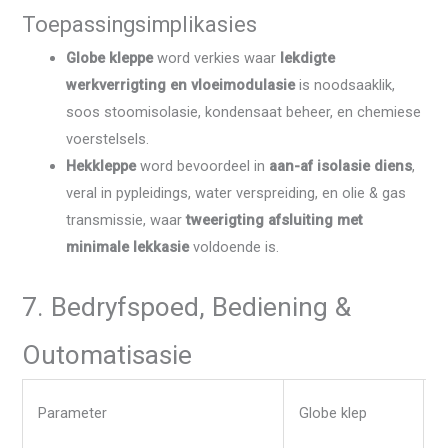
Toepassingsimplikasies
Globe kleppe
word verkies waar
lekdigte
werkverrigting en vloeimodulasie
is noodsaaklik,
soos stoomisolasie, kondensaat beheer, en chemiese
voerstelsels.
Hekkleppe
word bevoordeel in
aan-af isolasie diens
,
veral in pypleidings, water verspreiding, en olie & gas
transmissie, waar
tweerigting afsluiting met
minimale lekkasie
voldoende is.
7. Bedryfspoed, Bediening &
Outomatisasie
Parameter
Globe klep
H