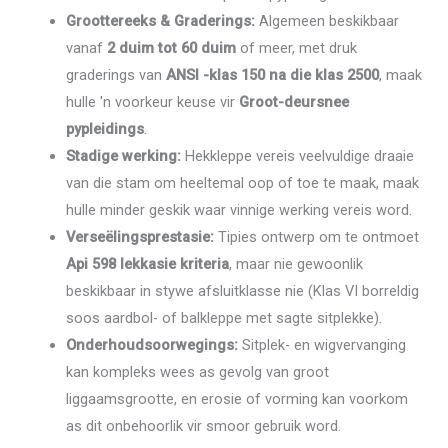
Groottereeks & Graderings:
Algemeen beskikbaar
vanaf
2 duim tot 60 duim
of meer, met druk
graderings van
ANSI -klas 150 na die klas 2500
, maak
hulle 'n voorkeur keuse vir
Groot-deursnee
pypleidings
.
Stadige werking:
Hekkleppe vereis veelvuldige draaie
van die stam om heeltemal oop of toe te maak, maak
hulle minder geskik waar vinnige werking vereis word.
Verseëlingsprestasie:
Tipies ontwerp om te ontmoet
Api 598 lekkasie kriteria
, maar nie gewoonlik
beskikbaar in stywe afsluitklasse nie (Klas VI borreldig
soos aardbol- of balkleppe met sagte sitplekke).
Onderhoudsoorwegings:
Sitplek- en wigvervanging
kan kompleks wees as gevolg van groot
liggaamsgrootte, en erosie of vorming kan voorkom
as dit onbehoorlik vir smoor gebruik word.