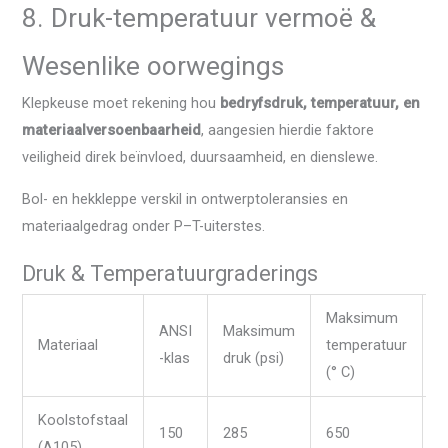
8. Druk-temperatuur vermoë &
Wesenlike oorwegings
Klepkeuse moet rekening hou
bedryfsdruk, temperatuur, en
materiaalversoenbaarheid
, aangesien hierdie faktore
veiligheid direk beïnvloed, duursaamheid, en dienslewe.
Bol- en hekkleppe verskil in ontwerptoleransies en
materiaalgedrag onder P–T-uiterstes.
Druk & Temperatuurgraderings
Maksimum
M
ANSI
Maksimum
Materiaal
temperatuur
t
-klas
druk (psi)
(° C)
(
Koolstofstaal
150
285
650
-
(A105)