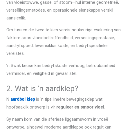
van vloeistowwe, gasse, of stoom—hul interne geometrieë,
verseëlingsmetodes, en operasionele eienskappe verskil
aansienlik.
Om tussen die twee te kies vereis noukeurige evaluering van
faktore soos vloeidoeltreffendheid, verseëlingsprestasie,
aandryfspoed, lewensiklus koste, en bedryfspesifieke
vereistes.
’n Swak keuse kan bedryfskoste verhoog, betroubaarheid
verminder, en veiligheid in gevaar stel.
2. Wat is 'n aardklep?
N
aardbol klep
is 'n tipe lineêre bewegingsklep wat
hoofsaaklik ontwerp is vir
reguleer en smoor vloei
.
Sy naam kom van die sferiese liggaamsvorm in vroeë
ontwerpe, alhoewel moderne aardkleppe ook reguit kan