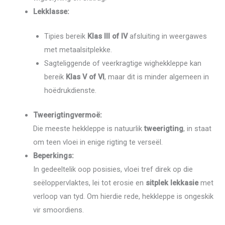
Lekklasse:
Tipies bereik
Klas III of IV
afsluiting in weergawes
met metaalsitplekke.
Sagteliggende of veerkragtige wighekkleppe kan
bereik
Klas V of VI
, maar dit is minder algemeen in
hoëdrukdienste.
Tweerigtingvermoë:
Die meeste hekkleppe is natuurlik
tweerigting
, in staat
om teen vloei in enige rigting te verseël.
Beperkings:
In gedeeltelik oop posisies, vloei tref direk op die
seëloppervlaktes, lei tot erosie en
sitplek lekkasie
met
verloop van tyd. Om hierdie rede, hekkleppe is ongeskik
vir smoordiens.