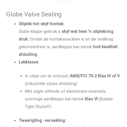
Globe Valve Sealing
Sitplek-tot-skyf-kontak:
Globe kleppe gebruik a
skyf wat teen 'n sitplekring
druk
. Omdat die kontakarea klein is en die seëlkrag
gekonsentreer is, aardkleppe kan bereik
hoë kwaliteit
afsluiting
.
Lekklasse:
In staat om te ontmoet
ANSI/FCI 70-2 Klas IV of V
(industriële stywe afsluiting).
Met sagte sittende of elastomeer-insetsels,
sommige aardkleppe kan bereik
Klas VI
(Bubble-
Tight Shutoff).
Tweerigting -verseëling: