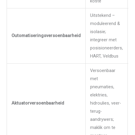
koste
h
Uitstekend –
moduleerend &
B
isolasie;
i
Outomatiseringsversoenbaarheid
integreer met
g
posisioneerders,
m
HART, Veldbus
Versoenbaar
met
V
pneumaties,
a
elektries,
'
Aktuatorversoenbaarheid
hidroulies, veer-
b
terug-
o
aandrywers;
p
maklik om te
m