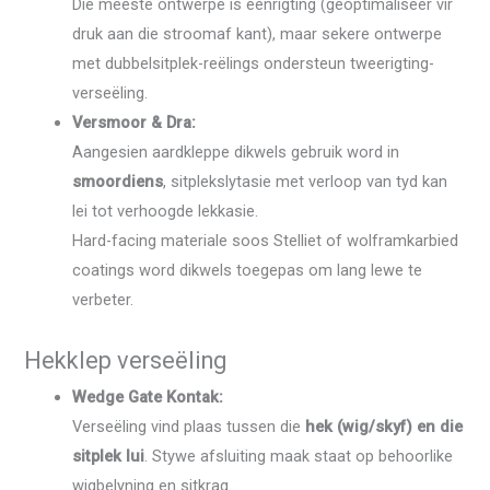
Die meeste ontwerpe is eenrigting (geoptimaliseer vir
druk aan die stroomaf kant), maar sekere ontwerpe
met dubbelsitplek-reëlings ondersteun tweerigting-
verseëling.
Versmoor & Dra:
Aangesien aardkleppe dikwels gebruik word in
smoordiens
, sitplekslytasie met verloop van tyd kan
lei tot verhoogde lekkasie.
Hard-facing materiale soos Stelliet of wolframkarbied
coatings word dikwels toegepas om lang lewe te
verbeter.
Hekklep verseëling
Wedge Gate Kontak:
Verseëling vind plaas tussen die
hek (wig/skyf) en die
sitplek lui
. Stywe afsluiting maak staat op behoorlike
wigbelyning en sitkrag.