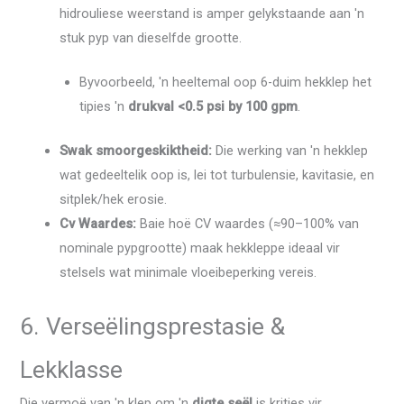
hidrouliese weerstand is amper gelykstaande aan 'n
stuk pyp van dieselfde grootte.
Byvoorbeeld, 'n heeltemal oop 6-duim hekklep het
tipies 'n
drukval <0.5 psi by 100 gpm
.
Swak smoorgeskiktheid:
Die werking van 'n hekklep
wat gedeeltelik oop is, lei tot turbulensie, kavitasie, en
sitplek/hek erosie.
Cv Waardes:
Baie hoë CV waardes (≈90–100% van
nominale pypgrootte) maak hekkleppe ideaal vir
stelsels wat minimale vloeibeperking vereis.
6. Verseëlingsprestasie &
Lekklasse
Die vermoë van 'n klep om 'n
digte seël
is krities vir