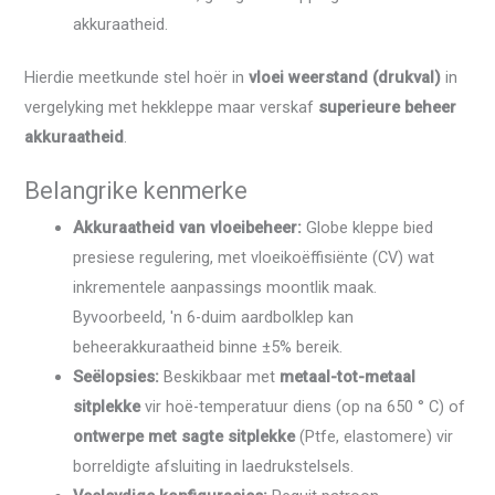
akkuraatheid.
Hierdie meetkunde stel hoër in
vloei weerstand (drukval)
in
vergelyking met hekkleppe maar verskaf
superieure beheer
akkuraatheid
.
Belangrike kenmerke
Akkuraatheid van vloeibeheer:
Globe kleppe bied
presiese regulering, met vloeikoëffisiënte (CV) wat
inkrementele aanpassings moontlik maak.
Byvoorbeeld, 'n 6-duim aardbolklep kan
beheerakkuraatheid binne ±5% bereik.
Seëlopsies:
Beskikbaar met
metaal-tot-metaal
sitplekke
vir hoë-temperatuur diens (op na 650 ° C) of
ontwerpe met sagte sitplekke
(Ptfe, elastomere) vir
borreldigte afsluiting in laedrukstelsels.