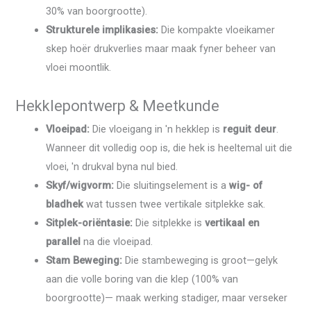
30% van boorgrootte).
Strukturele implikasies:
Die kompakte vloeikamer
skep hoër drukverlies maar maak fyner beheer van
vloei moontlik.
Hekklepontwerp & Meetkunde
Vloeipad:
Die vloeigang in 'n hekklep is
reguit deur
.
Wanneer dit volledig oop is, die hek is heeltemal uit die
vloei, 'n drukval byna nul bied.
Skyf/wigvorm:
Die sluitingselement is a
wig- of
bladhek
wat tussen twee vertikale sitplekke sak.
Sitplek-oriëntasie:
Die sitplekke is
vertikaal en
parallel
na die vloeipad.
Stam Beweging:
Die stambeweging is groot—gelyk
aan die volle boring van die klep (100% van
boorgrootte)— maak werking stadiger, maar verseker