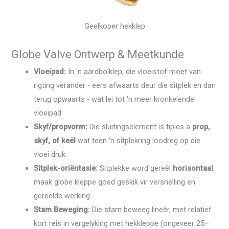
Geelkoper hekklep
Globe Valve Ontwerp & Meetkunde
Vloeipad:
In 'n aardbolklep, die vloeistof moet van
rigting verander - eers afwaarts deur die sitplek en dan
terug opwaarts - wat lei tot 'n meer kronkelende
vloeipad.
Skyf/propvorm:
Die sluitingselement is tipies a
prop,
skyf, of keël
wat teen 'n sitplekring loodreg op die
vloei druk.
Sitplek-oriëntasie:
Sitplekke word gereël
horisontaal
,
maak globe kleppe goed geskik vir versnelling en
gereelde werking.
Stam Beweging:
Die stam beweeg lineêr, met relatief
kort reis in vergelyking met hekkleppe (ongeveer 25–