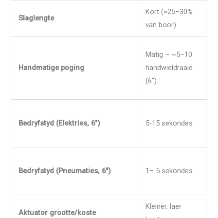
Kort (≈25–30%
L
Slaglengte
van boor)
v
H
Matig – ~5–10
2
Handmatige poging
handwieldraaie
h
(6″)
(
3
Bedryfstyd (Elektries, 6″)
5-15 sekondes
s
1
Bedryfstyd (Pneumaties, 6″)
1– 5 sekondes
s
Kleiner, laer
G
Aktuator grootte/koste