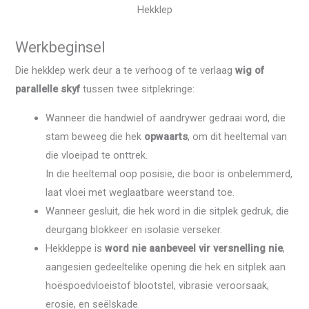
Hekklep
Werkbeginsel
Die hekklep werk deur a te verhoog of te verlaag
wig of
parallelle skyf
tussen twee sitplekringe:
Wanneer die handwiel of aandrywer gedraai word, die
stam beweeg die hek
opwaarts
, om dit heeltemal van
die vloeipad te onttrek.
In die heeltemal oop posisie, die boor is onbelemmerd,
laat vloei met weglaatbare weerstand toe.
Wanneer gesluit, die hek word in die sitplek gedruk, die
deurgang blokkeer en isolasie verseker.
Hekkleppe is
word nie aanbeveel vir versnelling nie
,
aangesien gedeeltelike opening die hek en sitplek aan
hoëspoedvloeistof blootstel, vibrasie veroorsaak,
erosie, en seëlskade.