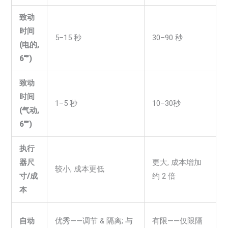
致动
时间
5–15 秒
30–90 秒
(电的,
6“”)
致动
时间
1–5 秒
10–30秒
(气动,
6“”)
执行
器尺
更大, 成本增加
较小, 成本更低
寸/成
约 2 倍
本
自动
优秀——调节 & 隔离; 与
有限——仅限隔