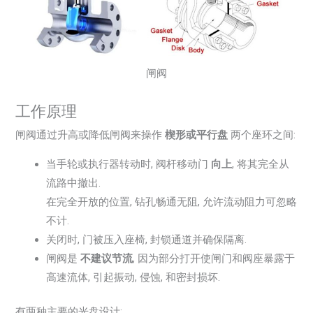
闸阀
工作原理
闸阀通过升高或降低闸阀来操作
楔形或平行盘
两个座环之间:
当手轮或执行器转动时, 阀杆移动门
向上
, 将其完全从
流路中撤出.
在完全开放的位置, 钻孔畅通无阻, 允许流动阻力可忽略
不计.
关闭时, 门被压入座椅, 封锁通道并确保隔离.
闸阀是
不建议节流
, 因为部分打开使闸门和阀座暴露于
高速流体, 引起振动, 侵蚀, 和密封损坏.
有两种主要的光盘设计: