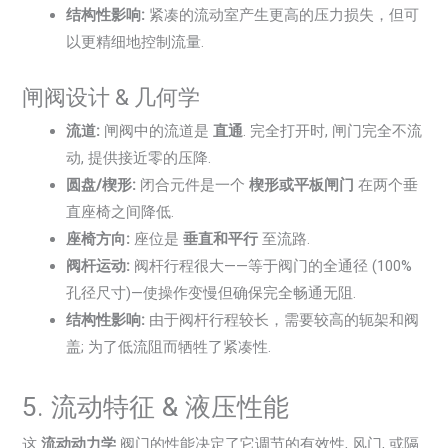
结构性影响:
紧凑的流动室产生更高的压力损失，但可
以更精细地控制流量.
闸阀设计 & 几何学
流道:
闸阀中的流道是
直通
. 完全打开时, 闸门完全不流
动, 提供接近零的压降.
圆盘/楔形:
闭合元件是一个
楔形或平板闸门
在两个垂
直座椅之间降低.
座椅方向:
座位是
垂直和平行
至流路.
阀杆运动:
阀杆行程很大——等于阀门的全通径 (100%
孔径尺寸)—使操作变慢但确保完全畅通无阻.
结构性影响:
由于阀杆行程较长，需要较高的轭架和阀
盖; 为了低流阻而牺牲了紧凑性.
5. 流动特征 & 液压性能
这
流动动力学
阀门的性能决定了它调节的有效性, 风门, 或隔