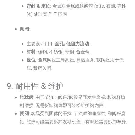
密封 & 座位:
金属对金属或软阀座 (ptfe, 石墨, 弹性
体) 处理宽 P–T 范围.
闸阀:
主要设计用于
全孔, 低阻力流动
.
材料:
碳钢, 不锈钢, 青铜, 合金钢.
座位:
金属阀座主导高压, 高温服务; 软阀座用于低
压, 紧密关闭.
9. 耐用性 & 维护
地球阀
: 由于节流，阀座/阀瓣界面发生磨损, 和阀杆填
料磨损. 无需拆卸阀体即可轻松维护阀内件.
闸阀
: 容易受到固体的干扰, 节流时阀座腐蚀, 和阀杆腐
蚀. 维护可能需要拆卸发动机盖，有时还需要拆卸车身.