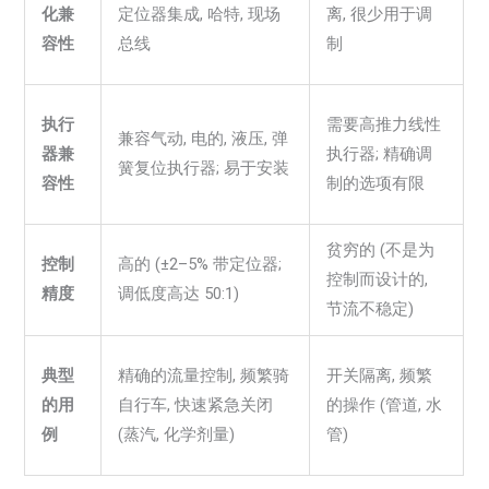
化兼
定位器集成, 哈特, 现场
离, 很少用于调
容性
总线
制
执行
需要高推力线性
兼容气动, 电的, 液压, 弹
器兼
执行器; 精确调
簧复位执行器; 易于安装
容性
制的选项有限
贫穷的 (不是为
控制
高的 (±2–5% 带定位器;
控制而设计的,
精度
调低度高达 50:1)
节流不稳定)
典型
精确的流量控制, 频繁骑
开关隔离, 频繁
的用
自行车, 快速紧急关闭
的操作 (管道, 水
例
(蒸汽, 化学剂量)
管)