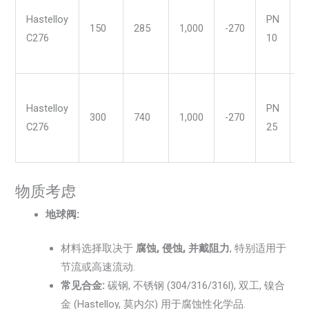
Hastelloy
PN
150
285
1,000
-270
C276
10
/
Hastelloy
PN
300
740
1,000
-270
C276
25
/
物质考虑
地球阀:
材料选择取决于
腐蚀, 侵蚀, 并戴阻力
, 特别适用于
节流或高速流动.
常见合金:
碳钢, 不锈钢 (304/316/316l), 双工, 镍合
金 (Hastelloy, 莫内尔) 用于腐蚀性化学品.