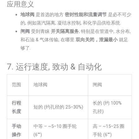
应用意义
地球阀
是首选的地方
密封性能和流量调节
是必不可少
的, 例如蒸汽隔离, 凝结水控制, 和化学品供给系统.
闸阀
受到青睐
开关隔离服务
, 特别是在管道中, 水分布,
和石油 & 气体传输, 在哪里
双向关闭，泄漏最小
就足
够了.
7. 运行速度, 致动 & 自动化
范围
地球阀
闸阀
行程
长的 (约 100%
短的 (约孔径的 25–30%)
长度
孔径)
手动
中等 – ~5–10 圈手轮
高 – ~15–25 圈
操作
(6“”)
手轮 (6“”)