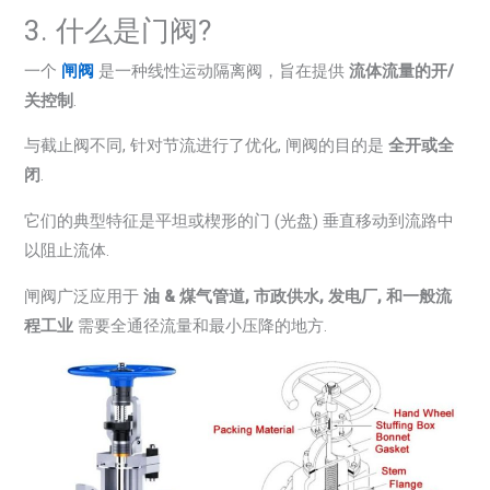
3. 什么是门阀?
一个
闸阀
是一种线性运动隔离阀，旨在提供
流体流量的开/
关控制
.
与截止阀不同, 针对节流进行了优化, 闸阀的目的是
全开或全
闭
.
它们的典型特征是平坦或楔形的门 (光盘) 垂直移动到流路中
以阻止流体.
闸阀广泛应用于
油 & 煤气管道, 市政供水, 发电厂, 和一般流
程工业
需要全通径流量和最小压降的地方.