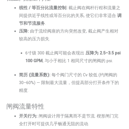
线性 / 等百分比流量控制:
截止阀在阀杆行程和流量之
间提供近乎线性或等百分比的关系, 使它们非常适合
调
节和节流服务
.
压降:
由于流经阀座的方向突然改变, 截止阀产生相对
较高的压力损失.
6寸级 300 截止阀可能会表现出
压降为 2.5–3.5 psi
100 GPM
, 与小于相比 1 相同尺寸的闸阀的 psi.
简历 (流量系数):
每个阀门尺寸的 Cv 较低 (约闸阀的
30–60%) — 限制最大流量，但提高部分打开条件下的
精度.
闸阀流量特性
开关行为:
闸阀设计用于隔离而不是节流. 楔形闸门完
全打开时可提供几乎畅通无阻的流动.