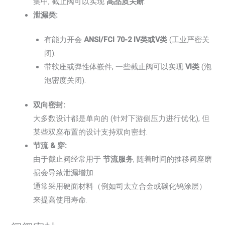
集中, 截止阀可以实现
高品质关断
.
泄漏类:
有能力开会
ANSI/FCI 70-2 IV类或V类
(工业严密关
闭).
带软座或弹性体嵌件, 一些截止阀可以实现
VI类
(泡
泡密度关闭).
双向密封:
大多数设计都是单向的 (针对下游侧压力进行优化), 但
某些双座布置的设计支持双向密封.
节流 & 穿:
由于截止阀经常用于
节流服务
, 随着时间的推移阀座磨
损会导致泄漏增加.
通常采用硬面材料（例如司太立合金或碳化钨涂层）
来提高使用寿命.