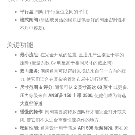
平行盘
闸阀 (平行座位之间的平门).
楔式闸阀
(坚固或灵活的楔块提供更好的阀座密封性和
不对中容差).
关键功能
最小流阻:
在完全开放的位置, 直通孔产生接近于零的
压降 (流量系数 Cv 明显高于相同尺寸的截止阀).
双向服务:
闸阀通常可以密封以抵抗来自任一方向的压
力, 使它们适合在复杂的管道布局中进行隔离.
尺寸范围 & 评分:
通常可从
2 英寸高达 60 英寸
或更多,
压力等级来自
ANSI课 150 上课 2500
, 使他们成为首选
大直径管道
.
缓慢的操作:
闸阀需要旋转多圈阀杆才能完全打开或关
闭, 使它们不太适合需要快速操作的地方.
密封性能:
通常设计用于满足
API 598 泄漏标准
, 但在紧