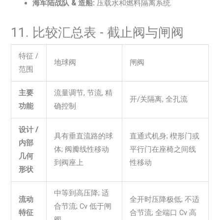
海军陆战队 & 造船:
压载水和燃料隔离系统.
11. 比较汇总表 - 截止阀与闸阀
特征 /
地球阀
闸阀
范围
主要
流量调节, 节流, 精
开/关隔离, 全孔流
功能
确控制
设计 /
具有垂直流路的球
直通式机身; 楔形门或
内部
体; 阀瓣线性移动
平行门在座椅之间线
几何
到阀座上
性移动
形状
中等到高压降; 适
流动
全开时压降极低; 不适
合节流; Cv 低于闸
特征
合节流; 全端口 Cv 高
阀