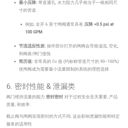
最小压降:
带直通孔, 水力阻力几乎相当于一根相同尺
寸的管道.
例如, 全开 6 英寸闸阀通常具有
压降 <0.5 psi at
100 GPM
.
节流适应性差:
操作部分打开的闸阀会导致湍流, 空化,
和阀座/闸门侵蚀.
简历值:
非常高的 Cv 值 (约标称管道尺寸的 90–100%)
使闸阀成为需要最小流量限制的系统的理想选择.
6. 密封性能 & 泄漏类
阀门维持流量的能力
密封密封
对于过程安全至关重要, 产品
质量, 和效率.
截止阀与闸阀实现密封的方式不同, 这会影响泄漏性能和特定
服务的适用性.