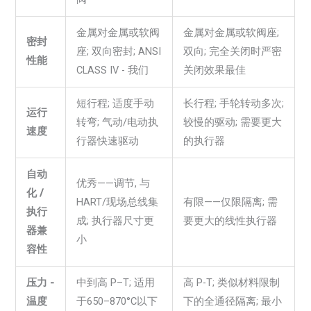
金属对金属或软阀
金属对金属或软阀座;
密封
座; 双向密封; ANSI
双向; 完全关闭时严密
性能
CLASS IV - 我们
关闭效果最佳
短行程; 适度手动
长行程; 手轮转动多次;
运行
转弯; 气动/电动执
较慢的驱动; 需要更大
速度
行器快速驱动
的执行器
自动
优秀——调节, 与
化 /
HART/现场总线集
有限——仅限隔离; 需
执行
成; 执行器尺寸更
要更大的线性执行器
器兼
小
容性
压力 -
中到高 P–T; 适用
高 P-T; 类似材料限制
温度
于650–870°C以下
下的全通径隔离; 最小