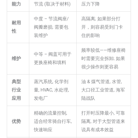
能力
节流 (取决于材料)
压力下降
中度 – 节流阀座/
高隔离; 如果部分打
耐用
阀瓣磨损; 需要包
开，则容易受到门卡
性
装维护
住的影响
频率较低——维修座椅
中等 – 阀盖可用于
维护
时需要完全拆卸; 如果
更换座椅和填料
很少操作则更容易
典型
蒸汽系统, 化学剂
油 & 煤气管道, 水管,
行业
量, HVAC, 水处理,
大口径工业管道, 海军
应用
发电厂
陆战队
精确的流量控制,
打开时压降最小, 可靠
优势
适合经常骑自行车,
隔离, 对于大型管道来
快速响应
说具有成本效益