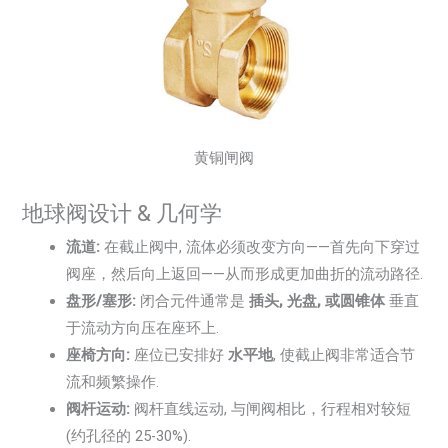
黄铜闸阀
地球阀设计 & 几何学
流道:
在截止阀中, 流体必须改变方向——首先向下穿过
阀座，然后向上返回——从而形成更加曲折的流动路径.
盘形/塞形:
闭合元件通常是
插头, 光盘, 或圆锥体
垂直
于流动方向压在座环上.
座椅方向:
座位已安排好
水平地
, 使截止阀非常适合节
流和频繁操作.
阀杆运动:
阀杆直线运动, 与闸阀相比，行程相对较短
(约孔径的 25-30%).