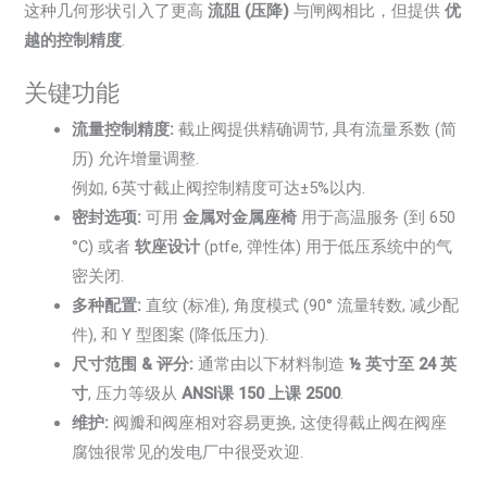
这种几何形状引入了更高
流阻 (压降)
与闸阀相比，但提供
优
越的控制精度
.
关键功能
流量控制精度:
截止阀提供精确调节, 具有流量系数 (简
历) 允许增量调整.
例如, 6英寸截止阀控制精度可达±5%以内.
密封选项:
可用
金属对金属座椅
用于高温服务 (到 650
°C) 或者
软座设计
(ptfe, 弹性体) 用于低压系统中的气
密关闭.
多种配置:
直纹 (标准), 角度模式 (90° 流量转数, 减少配
件), 和 Y 型图案 (降低压力).
尺寸范围 & 评分:
通常由以下材料制造
½ 英寸至 24 英
寸
, 压力等级从
ANSI课 150 上课 2500
.
维护:
阀瓣和阀座相对容易更换, 这使得截止阀在阀座
腐蚀很常见的发电厂中很受欢迎.