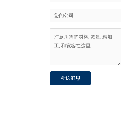
件
话
*
号
公
码
司
*
*
项
目
描
述
*
发送消息