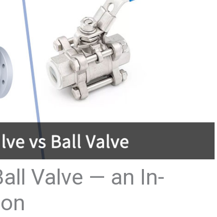
all Valve — an In-
son