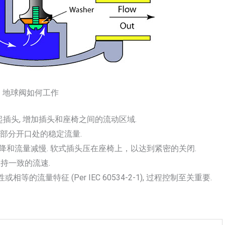
地球阀如何工作
直抬起插头, 增加插头和座椅之间的流动区域.
, 部分开口处的稳定流量.
下降和流量减慢. 软式插头压在座椅上，以达到紧密的关闭.
 保持一致的流速.
相等的流量特征 (Per IEC 60534-2-1), 过程控制至关重要.