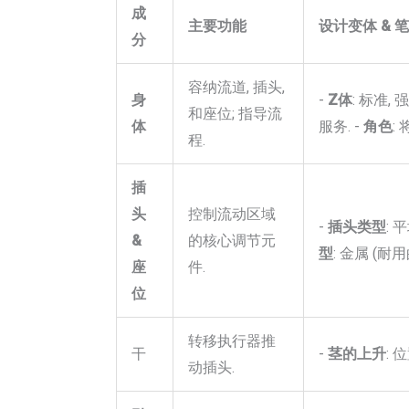
成
主要功能
设计变体 & 
分
容纳流道, 插头,
身
-
Z体
: 标准,
和座位; 指导流
体
服务. -
角色
:
程.
插
头
控制流动区域
-
插头类型
: 
&
的核心调节元
型
: 金属 (耐用
座
件.
位
转移执行器推
干
-
茎的上升
: 
动插头.