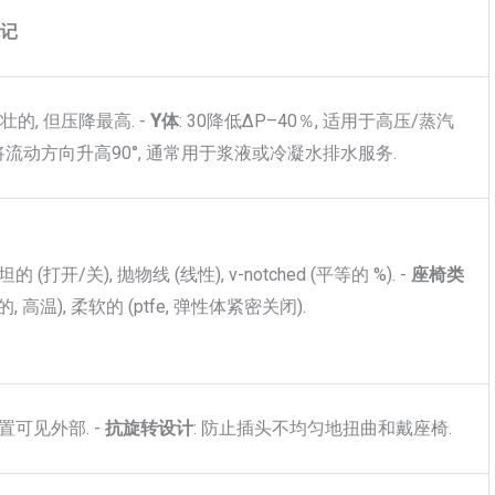
笔记
 强壮的, 但压降最高. -
Y体
: 30降低ΔP–40％, 适用于高压/蒸汽
 将流动方向升高90°, 通常用于浆液或冷凝水排水服务.
平坦的 (打开/关), 抛物线 (线性), v-notched (平等的 %). -
座椅类
的, 高温), 柔软的 (ptfe, 弹性体紧密关闭).
位置可见外部. -
抗旋转设计
: 防止插头不均匀地扭曲和戴座椅.