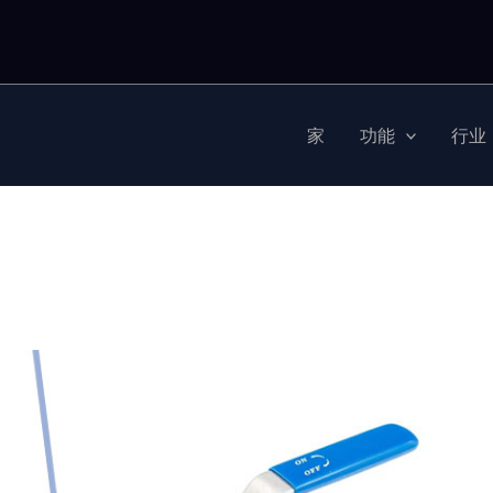
家
功能
行业