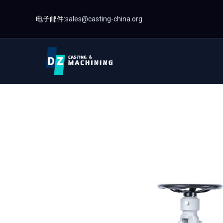
跳
电子邮件:
sales@casting-china.org
至
内
容