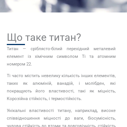
Що таке титан?
Титан — сріблясто-білий перехідний металевий
елемент із хімічним символом Ti та атомним
номером 22.
Ti часто містить невелику кількість інших елементів,
таких як алюміній, ванадій, і молібден, які
покращують його властивості, такі як міцність,
Корозійна стійкість, і термостійкість.
Унікальні властивості титану, наприклад, високе
співвідношення міцності до ваги, біосумісність,
чудова стійкість до втоми та довговічність, стійкість