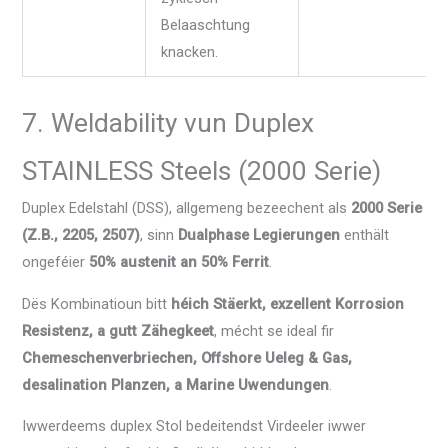
Belaaschtung
knacken.
7. Weldability vun Duplex
STAINLESS Steels (2000 Serie)
Duplex Edelstahl (DSS), allgemeng bezeechent als
2000 Serie
(Z.B., 2205, 2507)
, sinn
Dualphase Legierungen
enthält
ongeféier
50% austenit an 50% Ferrit
.
Dës Kombinatioun bitt
héich Stäerkt, exzellent Korrosion
Resistenz, a gutt Zähegkeet
, mécht se ideal fir
Chemeschenverbriechen, Offshore Ueleg & Gas,
desalination Planzen, a Marine Uwendungen
.
Iwwerdeems duplex Stol bedeitendst Virdeeler iwwer