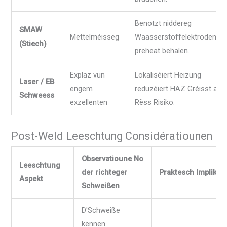
Benotzt niddereg
SMAW
Mëttelméisseg
Waasserstoffelektroden;
(Stiech)
preheat behalen.
Explaz vun
Lokaliséiert Heizung
Laser / EB
engem
reduzéiert HAZ Gréisst a
Schweess
exzellenten
Rëss Risiko.
Post-Weld Leeschtung Considératiounen
Observatioune No
Leeschtung
der richteger
Praktesch Implikat
Aspekt
Schweißen
D'Schweiße
kënnen