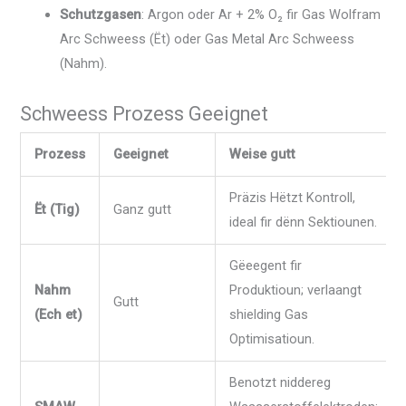
Schutzgasen
: Argon oder Ar + 2% O₂ fir Gas Wolfram
Arc Schweess (Ët) oder Gas Metal Arc Schweess
(Nahm).
Schweess Prozess Geeignet
Prozess
Geeignet
Weise gutt
Präzis Hëtzt Kontroll,
Ët (Tig)
Ganz gutt
ideal fir dënn Sektiounen.
Gëeegent fir
Nahm
Produktioun; verlaangt
Gutt
(Ech et)
shielding Gas
Optimisatioun.
Benotzt niddereg