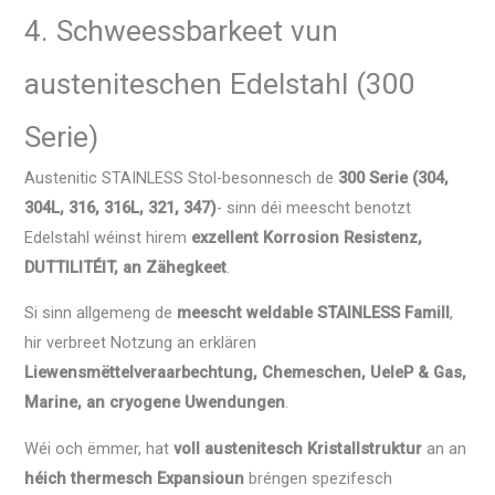
4. Schweessbarkeet vun
austeniteschen Edelstahl (300
Serie)
Austenitic STAINLESS Stol-besonnesch de
300 Serie (304,
304L, 316, 316L, 321, 347)
- sinn déi meescht benotzt
Edelstahl wéinst hirem
exzellent Korrosion Resistenz,
DUTTILITÉIT, an Zähegkeet
.
Si sinn allgemeng de
meescht weldable STAINLESS Famill
,
hir verbreet Notzung an erklären
Liewensmëttelveraarbechtung, Chemeschen, UeleP & Gas,
Marine, an cryogene Uwendungen
.
Wéi och ëmmer, hat
voll austenitesch Kristallstruktur
an an
héich thermesch Expansioun
bréngen spezifesch