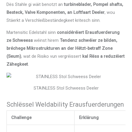
Dës Stahle gi wäit benotzt an
turbineblader, Pompel shafts,
Besteck, Valve Komponenten, an Loftfaart Deeler
, wou
Stäerkt a Verschleißbeständegkeet kritesch sinn.
Martensitic Edelstahl sinn
considéréiert Erausfuerderung
ze Schweess
wéinst hirem
Tendenz schwéier ze bilden,
bréchege Mikrostrukturen an der Hëtzt-betraff Zone
(Seum)
, wat de Risiko vun vergréissert
kal Rëss a reduzéiert
Zähegkeet
.
STAINLESS Stol Schweess Deeler
Schlëssel Weldability Erausfuerderungen
Challenge
Erklärung