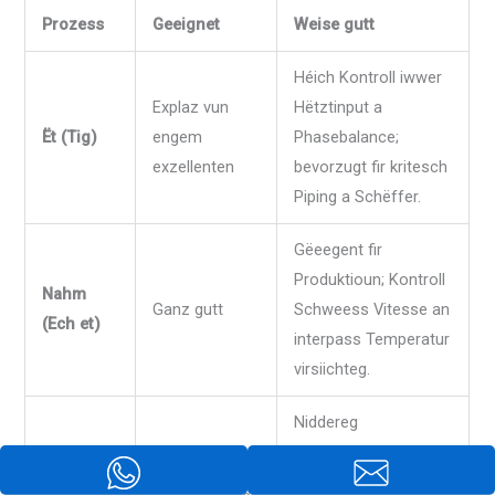
Prozess
Geeignet
Weise gutt
Héich Kontroll iwwer
Explaz vun
Hëtztinput a
Ët (Tig)
engem
Phasebalance;
exzellenten
bevorzugt fir kritesch
Piping a Schëffer.
Gëeegent fir
Produktioun; Kontroll
Nahm
Ganz gutt
Schweess Vitesse an
(Ech et)
interpass Temperatur
virsiichteg.
Niddereg
Produktivitéit;
SMAW
verlaangt duplex-