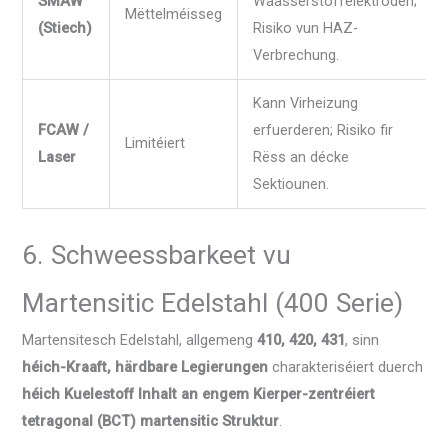
SMAW
Waasserstoffelektroden;
Mëttelméisseg
(Stiech)
Risiko vun HAZ-
Verbrechung.
Kann Virheizung
FCAW /
erfuerderen; Risiko fir
Limitéiert
Laser
Rëss an décke
Sektiounen.
6. Schweessbarkeet vu
Martensitic Edelstahl (400 Serie)
Martensitesch Edelstahl, allgemeng
410, 420, 431
, sinn
héich-Kraaft, härdbare Legierungen
charakteriséiert duerch
héich Kuelestoff Inhalt an engem Kierper-zentréiert
tetragonal (BCT) martensitic Struktur
.