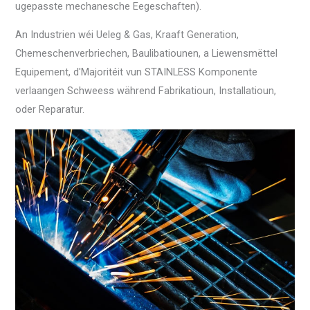
ugepasste mechanesche Eegeschaften).
An Industrien wéi Ueleg & Gas, Kraaft Generation,
Chemeschenverbriechen, Baulibatiounen, a Liewensmëttel
Equipement, d'Majoritéit vun STAINLESS Komponente
verlaangen Schweess während Fabrikatioun, Installatioun,
oder Reparatur.