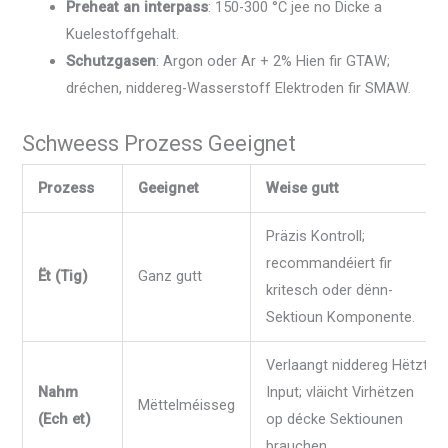
Preheat an interpass
: 150-300 °C jee no Dicke a
Kuelestoffgehalt.
Schutzgasen
: Argon oder Ar + 2% Hien fir GTAW;
dréchen, niddereg-Wasserstoff Elektroden fir SMAW.
Schweess Prozess Geeignet
Prozess
Geeignet
Weise gutt
Präzis Kontroll;
recommandéiert fir
Ët (Tig)
Ganz gutt
kritesch oder dënn-
Sektioun Komponente.
Verlaangt niddereg Hëtzt
Nahm
Input; vläicht Virhëtzen
Mëttelméisseg
(Ech et)
op décke Sektiounen
brauchen.