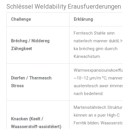
Schlëssel Weldability Erausfuerderungen
Challenge
Erklärung
Ferritesch Stahle sinn
Brécheg / Niddereg
natierlech manner duktil; HA
Zähegkeet
ka brécheg ginn duerch
Kärwachstum.
Wärmeexpansiounskoeffizien
Dierfen / Thermesch
~10–12 µm/m·°C; manner wé
Stress
austenitesch awer ëmmer
nach bedeitend.
Martensitähnlech Strukture
kënnen an e puer High-C
Knacken (Keelt /
Ferritik bilden; Waasserstoff
Waasserstoff-assistéiert)