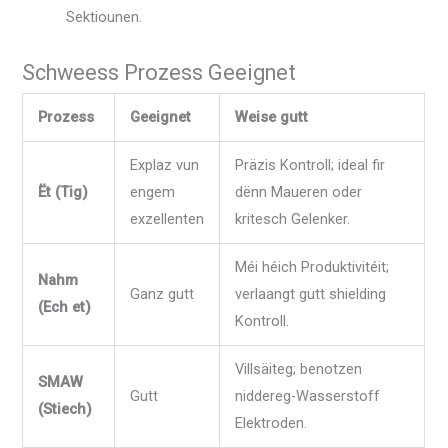
Sektiounen.
Schweess Prozess Geeignet
Prozess
Geeignet
Weise gutt
Explaz vun
Präzis Kontroll; ideal fir
Ët (Tig)
engem
dënn Maueren oder
exzellenten
kritesch Gelenker.
Méi héich Produktivitéit;
Nahm
Ganz gutt
verlaangt gutt shielding
(Ech et)
Kontroll.
Villsäiteg; benotzen
SMAW
Gutt
niddereg-Wasserstoff
(Stiech)
Elektroden.