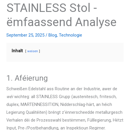
STAINLESS Stol -
ëmfaassend Analyse
September 25, 2025
/
Blog
,
Technologie
Inhalt
weisen
1. Aféierung
Schweißen Edelstahl ass Routine an der Industrie, awer de
wéi
wichteg: all STAINLESS Grupp (austenitesch, frritesch,
duplex, MARTENNESSITION, Nidderschlag-härt, an héich
Legierung Qualitéiten) bréngt z'ënnerscheedde metallurgesch
Verhalen déi de Prozesswahl bestëmmen, Fülllegierung, Hëtzt
Input, Pre-/Postbehandlung, an Inspektioun Regimer.