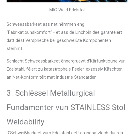
MIG Weld Edelstol
Schweessbarkeet ass net nëmmen eng
"Fabrikatiounskomfort" - et ass de Linchpin dee garantéiert
datt dëst Versprieche bei geschweißte Komponenten
stëmmt.
Schlecht Schweessbarkeet ënnergruewt d'Kärfunktioune vun
Edelstahl, féiert zu katastrophale Feeler, exzessiv Käschten,
an Net-Konformitéit mat Industrie Standarden.
3. Schlëssel Metallurgical
Fundamenter vun STAINLESS Stol
Weldability
D'Schweißbarkeet vum Edelstahl gëtt grondsätzlech duerch