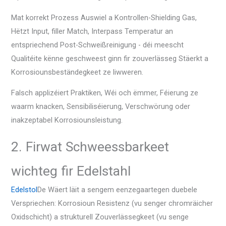
Mat korrekt Prozess Auswiel a Kontrollen-Shielding Gas,
Hëtzt Input, filler Match, Interpass Temperatur an
entspriechend Post-Schweißreinigung - déi meescht
Qualitéite kënne geschweest ginn fir zouverlässeg Stäerkt a
Korrosiounsbeständegkeet ze liwweren.
Falsch applizéiert Praktiken, Wéi och ëmmer, Féierung ze
waarm knacken, Sensibiliséierung, Verschwörung oder
inakzeptabel Korrosiounsleistung.
2. Firwat Schweessbarkeet
wichteg fir Edelstahl
Edelstol
De Wäert läit a sengem eenzegaartegen duebele
Verspriechen: Korrosioun Resistenz (vu senger chromräicher
Oxidschicht) a strukturell Zouverlässegkeet (vu senge