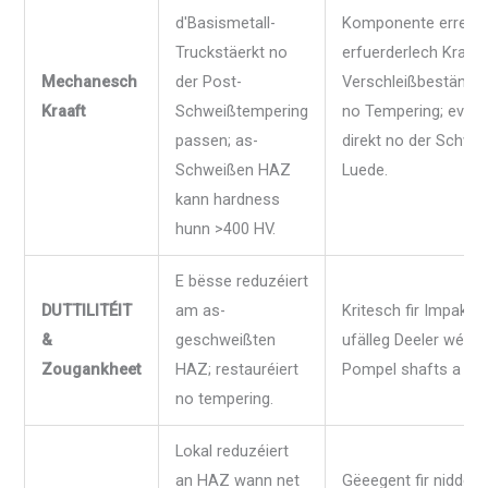
d'Basismetall-
Komponente erreec
Truckstäerkt no
erfuerderlech Kraaft
Mechanesch
der Post-
Verschleißbestände
Kraaft
Schweißtempering
no Tempering; evitéi
passen; as-
direkt no der Schwe
Schweißen HAZ
Luede.
kann hardness
hunn >400 HV.
E bësse reduzéiert
DUTTILITÉIT
am as-
Kritesch fir Impakt-
&
geschweißten
ufälleg Deeler wéi
Zougankheet
HAZ; restauréiert
Pompel shafts a Vent
no tempering.
Lokal reduzéiert
an HAZ wann net
Gëeegent fir niddere