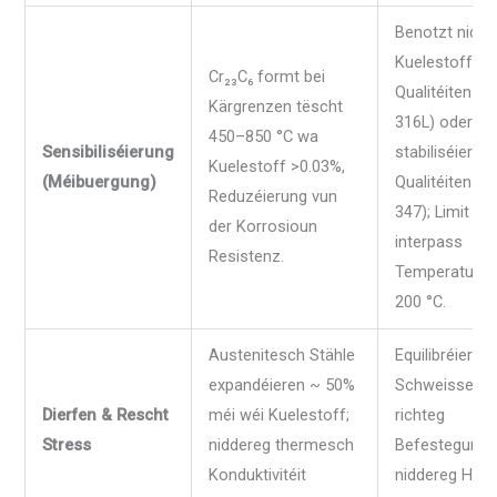
Benotzt nidde
Kuelestoff
Cr₂₃C₆ formt bei
Qualitéiten (3
Kärgrenzen tëscht
316L) oder
450–850 °C wa
Sensibiliséierung
stabiliséiert
Kuelestoff >0.03%,
(Méibuergung)
Qualitéiten (3
Reduzéierung vun
347); Limit
der Korrosioun
interpass
Resistenz.
Temperatur ≤
200 °C.
Austenitesch Stähle
Equilibréiert
expandéieren ~ 50%
Schweisseque
Dierfen & Rescht
méi wéi Kuelestoff;
richteg
Stress
niddereg thermesch
Befestegung,
Konduktivitéit
niddereg Hëtz