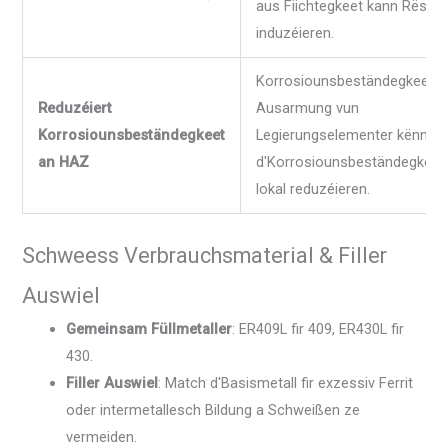
aus Fiichtegkeet kann Rëss
induzéieren.
Korrosiounsbeständegkeet a
Reduzéiert
Ausarmung vun
Korrosiounsbeständegkeet
Legierungselementer kënnen
an HAZ
d'Korrosiounsbeständegkeet
lokal reduzéieren.
Schweess Verbrauchsmaterial & Filler
Auswiel
Gemeinsam Füllmetaller
: ER409L fir 409, ER430L fir
430.
Filler Auswiel
: Match d'Basismetall fir exzessiv Ferrit
oder intermetallesch Bildung a Schweißen ze
vermeiden.