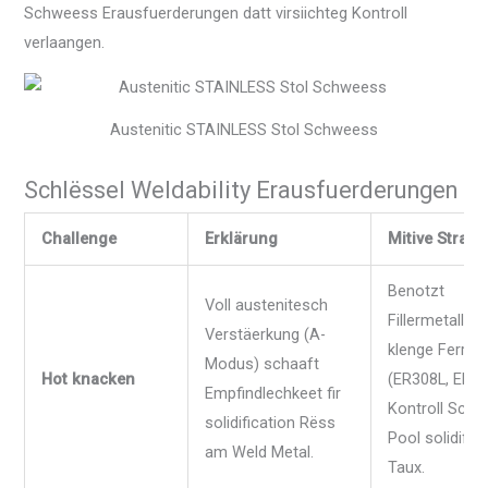
Schweess Erausfuerderungen datt virsiichteg Kontroll
verlaangen.
Austenitic STAINLESS Stol Schweess
Schlëssel Weldability Erausfuerderungen
Challenge
Erklärung
Mitive Strate
Benotzt
Voll austenitesch
Fillermetaller
Verstäerkung (A-
klenge Ferritg
Modus) schaaft
Hot knacken
(ER308L, ER31
Empfindlechkeet fir
Kontroll Sch
solidification Rëss
Pool solidific
am Weld Metal.
Taux.