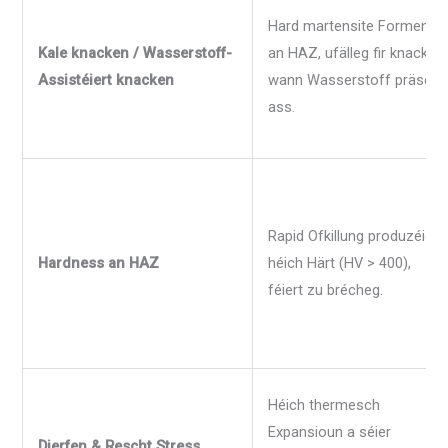
Hard martensite Formen
Kale knacken / Wasserstoff-
an HAZ, ufälleg fir knacken
Assistéiert knacken
wann Wasserstoff präsent
ass.
Rapid Ofkillung produzéiert
Hardness an HAZ
héich Härt (HV > 400),
féiert zu brécheg.
Héich thermesch
Expansioun a séier
Dierfen & Rescht Stress