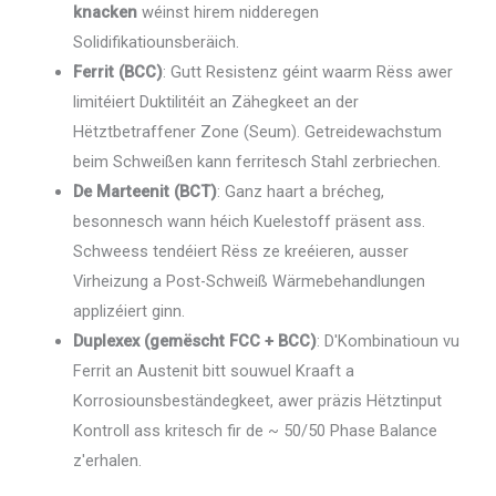
knacken
wéinst hirem nidderegen
Solidifikatiounsberäich.
Ferrit (BCC)
: Gutt Resistenz géint waarm Rëss awer
limitéiert Duktilitéit an Zähegkeet an der
Hëtztbetraffener Zone (Seum). Getreidewachstum
beim Schweißen kann ferritesch Stahl zerbriechen.
De Marteenit (BCT)
: Ganz haart a brécheg,
besonnesch wann héich Kuelestoff präsent ass.
Schweess tendéiert Rëss ze kreéieren, ausser
Virheizung a Post-Schweiß Wärmebehandlungen
applizéiert ginn.
Duplexex (gemëscht FCC + BCC)
: D'Kombinatioun vu
Ferrit an Austenit bitt souwuel Kraaft a
Korrosiounsbeständegkeet, awer präzis Hëtztinput
Kontroll ass kritesch fir de ~ 50/50 Phase Balance
z'erhalen.