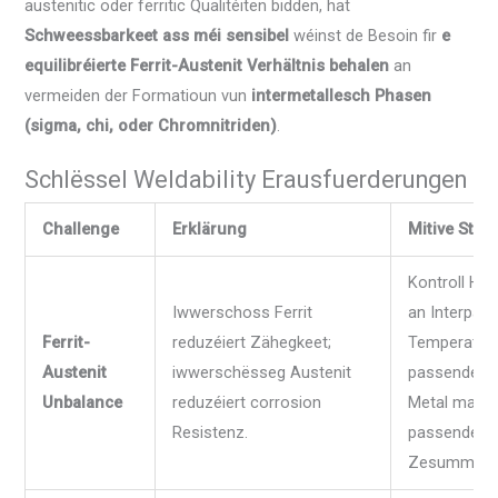
austenitic oder ferritic Qualitéiten bidden, hat
Schweessbarkeet ass méi sensibel
wéinst de Besoin fir
e
equilibréierte Ferrit-Austenit Verhältnis behalen
an
vermeiden der Formatioun vun
intermetallesch Phasen
(sigma, chi, oder Chromnitriden)
.
Schlëssel Weldability Erausfuerderungen
Challenge
Erklärung
Mitive Stra
Kontroll Hët
Iwwerschoss Ferrit
an Interpas
Ferrit-
reduzéiert Zähegkeet;
Temperatur; 
Austenit
iwwerschësseg Austenit
passenden Fi
Unbalance
reduzéiert corrosion
Metal mat
Resistenz.
passenden 
Zesummese