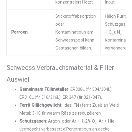
konzentréiert Hëtzt.
Input.
Stickstoffabsorption
Héich Puritéit
oder
Schutzgase (A
Porroen
Kontaminatioun am
+ O₂); N₂
Schweesspool kann
Kontaminatio
Gastaschen bilden.
verhënneren.
Schweess Verbrauchsmaterial & Filler
Auswiel
Gemeinsam Füllmetaller
: ER308L (fir 304/304L),
ER316L (fir 316/316L), ER 347 (fir 321/347).
Ferrit Gläichgewiicht
: Ideal FN (ferrit Zuel) an Weld
Metal: 3-10 fir waarm Rëss ze reduzéieren.
Schutzgasen
: Argon, oder Ar + 1-2% O₂; Ar + Hie
vermëscht verbessert d'Penetratioun an décke