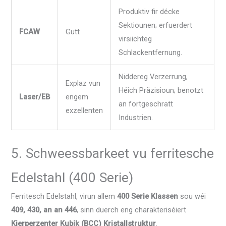
Produktiv fir décke
Sektiounen; erfuerdert
FCAW
Gutt
virsiichteg
Schlackentfernung.
Niddereg Verzerrung,
Explaz vun
Héich Präzisioun; benotzt
Laser/EB
engem
an fortgeschratt
exzellenten
Industrien.
5. Schweessbarkeet vu ferritesche
Edelstahl (400 Serie)
Ferritesch Edelstahl, virun allem
400 Serie Klassen
sou wéi
409, 430, an an 446
, sinn duerch eng charakteriséiert
Kierperzenter Kubik (BCC) Kristallstruktur
.