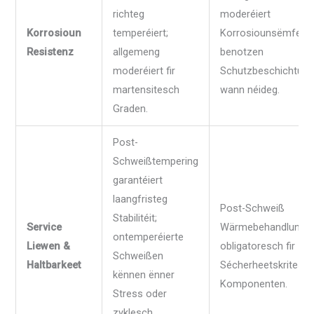
richteg
moderéiert
Korrosioun
temperéiert;
Korrosiounsëmfeld;
Resistenz
allgemeng
benotzen
moderéiert fir
Schutzbeschichtun
martensitesch
wann néideg.
Graden.
Post-
Schweißtempering
garantéiert
laangfristeg
Post-Schweiß
Stabilitéit;
Service
Wärmebehandlung 
ontemperéierte
Liewen &
obligatoresch fir
Schweißen
Haltbarkeet
Sécherheetskritesc
kënnen ënner
Komponenten.
Stress oder
zyklesch