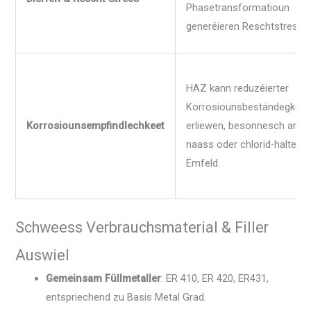
Phasetransformatioun
generéieren Reschtstress.
HAZ kann reduzéierter
Korrosiounsbeständegkeet
Korrosiounsempfindlechkeet
erliewen, besonnesch an
naass oder chlorid-haltege
Ëmfeld.
Schweess Verbrauchsmaterial & Filler
Auswiel
Gemeinsam Füllmetaller
: ER 410, ER 420, ER431,
entspriechend zu Basis Metal Grad.