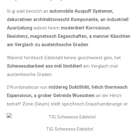
Si gi wäit benotzt an
automobile Auspuff Systemer,
dekorativen architektonescht Komponente, an industriell
Ausrüstung
wéinst hirem
moderéiert Korrosioun
Resistenz, magnetesch Eegeschaften, a manner Käschten
am Verglach zu austenitesche Graden
.
Wärend ferritesch Edelstahl kënne geschweest ginn, hat
Schweessbarkeet ass méi limitéiert
am Verglach mat
austenitesche Graden.
D'Kombinatioun vun
niddereg Duktilitéit, héich thermesch
Expansioun, a grober Getreide Wuesstem
an der Hëtzt-
betraff Zone (Seum) stellt spezifesch Erausfuerderunge vir.
TIG Schweess Edelstol