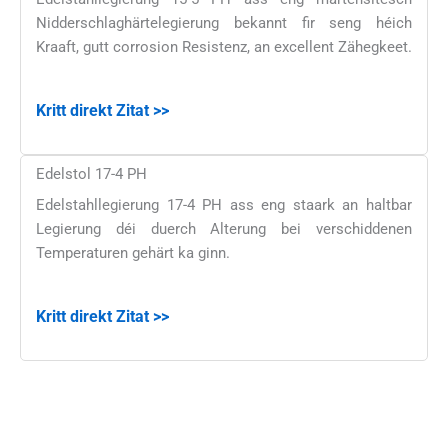
Nidderschlaghärtelegierung bekannt fir seng héich
Kraaft, gutt corrosion Resistenz, an excellent Zähegkeet.
Kritt direkt Zitat >>
Edelstol 17-4 PH
Edelstahllegierung 17-4 PH ass eng staark an haltbar
Legierung déi duerch Alterung bei verschiddenen
Temperaturen gehärt ka ginn.
Kritt direkt Zitat >>