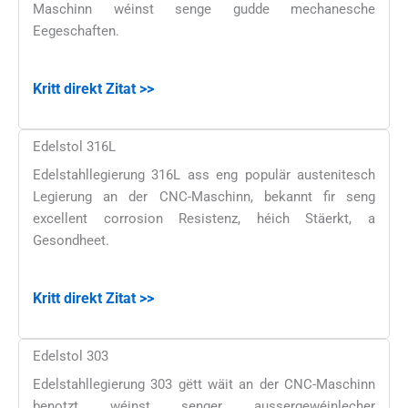
Maschinn wéinst senge gudde mechanesche
Eegeschaften.
Kritt direkt Zitat >>
Edelstol 316L
Edelstahllegierung 316L ass eng populär austenitesch
Legierung an der CNC-Maschinn, bekannt fir seng
excellent corrosion Resistenz, héich Stäerkt, a
Gesondheet.
Kritt direkt Zitat >>
Edelstol 303
Edelstahllegierung 303 gëtt wäit an der CNC-Maschinn
benotzt wéinst senger aussergewéinlecher