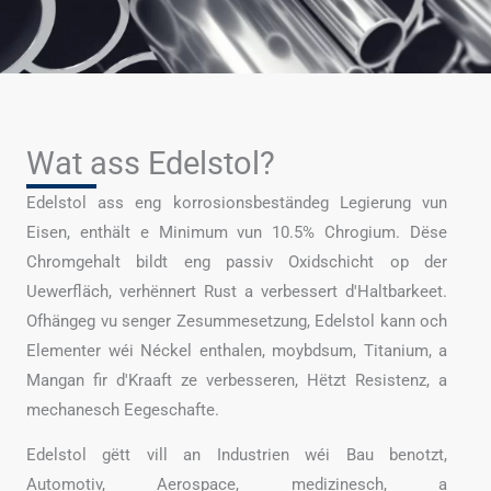
Wat ass Edelstol?
Edelstol ass eng korrosionsbeständeg Legierung vun
Eisen, enthält e Minimum vun 10.5% Chrogium. Dëse
Chromgehalt bildt eng passiv Oxidschicht op der
Uewerfläch, verhënnert Rust a verbessert d'Haltbarkeet.
Ofhängeg vu senger Zesummesetzung, Edelstol kann och
Elementer wéi Néckel enthalen, moybdsum, Titanium, a
Mangan fir d'Kraaft ze verbesseren, Hëtzt Resistenz, a
mechanesch Eegeschafte.
Edelstol gëtt vill an Industrien wéi Bau benotzt,
Automotiv, Aerospace, medizinesch, a