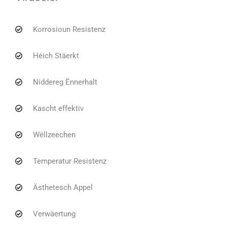
Korrosioun Resistenz
Héich Stäerkt
Niddereg Ënnerhalt
Kascht effektiv
Wëllzeechen
Temperatur Resistenz
Ästhetesch Appel
Verwäertung