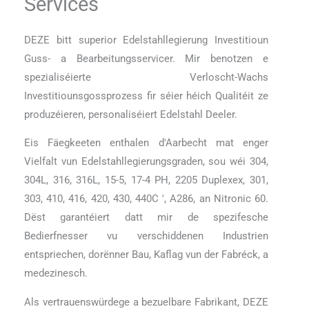
Services
DEZE bitt superior Edelstahllegierung Investitioun
Guss- a Bearbeitungsservicer. Mir benotzen e
spezialiséierte Verloscht-Wachs
Investitiounsgossprozess fir séier héich Qualitéit ze
produzéieren, personaliséiert Edelstahl Deeler.
Eis Fäegkeeten enthalen d'Aarbecht mat enger
Vielfalt vun Edelstahllegierungsgraden, sou wéi 304,
304L, 316, 316L, 15-5, 17-4 PH, 2205 Duplexex, 301,
303, 410, 416, 420, 430, 440C ', A286, an Nitronic 60.
Dëst garantéiert datt mir de spezifesche
Bedierfnesser vu verschiddenen Industrien
entspriechen, dorënner Bau, Kaflag vun der Fabréck, a
medezinesch.
Als vertrauenswürdege a bezuelbare Fabrikant, DEZE