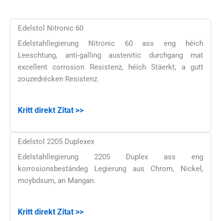
Edelstol Nitronic 60
Edelstahllegierung Nitronic 60 ass eng héich
Leeschtung, anti-galling austenitic durchgang mat
excellent corrosion Resistenz, héich Stäerkt, a gutt
zouzedrécken Resistenz.
Kritt direkt Zitat >>
Edelstol 2205 Duplexex
Edelstahllegierung 2205 Duplex ass eng
korrosionsbeständeg Legierung aus Chrom, Nickel,
moybdsum, an Mangan.
Kritt direkt Zitat >>