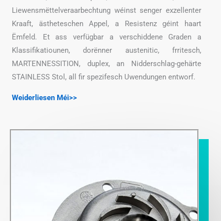
Liewensmëttelveraarbechtung wéinst senger exzellenter
Kraaft, ästheteschen Appel, a Resistenz géint haart
Ëmfeld. Et ass verfügbar a verschiddene Graden a
Klassifikatiounen, dorënner austenitic, frritesch,
MARTENNESSITION, duplex, an Nidderschlag-gehärte
STAINLESS Stol, all fir spezifesch Uwendungen entworf.
Weiderliesen Méi>>