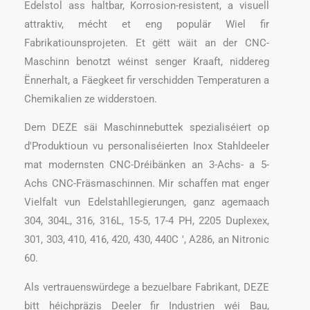
Edelstol ass haltbar, Korrosion-resistent, a visuell
attraktiv, mécht et eng populär Wiel fir
Fabrikatiounsprojeten. Et gëtt wäit an der CNC-
Maschinn benotzt wéinst senger Kraaft, niddereg
Ënnerhalt, a Fäegkeet fir verschidden Temperaturen a
Chemikalien ze widderstoen.
Dem DEZE säi Maschinnebuttek spezialiséiert op
d'Produktioun vu personaliséierten Inox Stahldeeler
mat modernsten CNC-Dréibänken an 3-Achs- a 5-
Achs CNC-Fräsmaschinnen. Mir schaffen mat enger
Vielfalt vun Edelstahllegierungen, ganz agemaach
304, 304L, 316, 316L, 15-5, 17-4 PH, 2205 Duplexex,
301, 303, 410, 416, 420, 430, 440C ', A286, an Nitronic
60.
Als vertrauenswürdege a bezuelbare Fabrikant, DEZE
bitt héichpräzis Deeler fir Industrien wéi Bau,