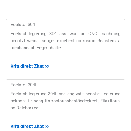
Edelstol 304
Edelstahllegierung 304 ass wäit an CNC machining
benotzt wéinst senger excellent corrosion Resistenz a
mechanesch Eegeschafte.
Kritt direkt Zitat >>
Edelstol 304L
Edelstahllegierung 304L ass eng wäit benotzt Legierung
bekannt fir seng Korrosiounsbeständegkeet, Filaktioun,
an Deldbarkeet.
Kritt direkt Zitat >>