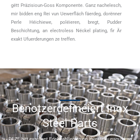
gëtt Präzisioun-Goss Komponente. Ganz nachelesch,
mir bidden eng Rei vun Uewerfläch fäerdeg, dorënner
Perle Héichiewe, poléieren, bregt, Pudder
Beschichtung, an electroless Néckel plating, fir Är
exakt Ufuerderungen ze treffen.
Benotzerdefinéiert Inox
Steel Parts
DEZE bitt exzellent Edelstahllegierung Investitiounsguss an