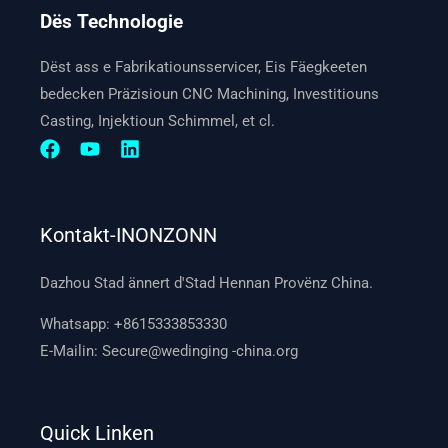
Dës Technologie
Dëst ass e Fabrikatiounsservicer, Eis Fäegkeeten
bedecken Präzisioun CNC Machining, Investitiouns
Casting, Injektioun Schimmel, et cl.
Kontakt-INONZONN
Dazhou Stad ännert d'Stad Hennan Provënz China.
Whatsapp:
+8615333853330
E-Mailin:
Secure@wedinging -china.org
Quick Linken