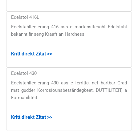
Edelstol 416L
Edelstahllegierung 416 ass e martensitescht Edelstahl
bekannt fir seng Kraaft an Hardness.
Kritt direkt Zitat >>
Edelstol 430
Edelstahllegierung 430 ass e ferritic, net härtbar Grad
mat gudder Korrosiounsbeständegkeet, DUTTILITÉIT, a
Formabilitéit.
Kritt direkt Zitat >>