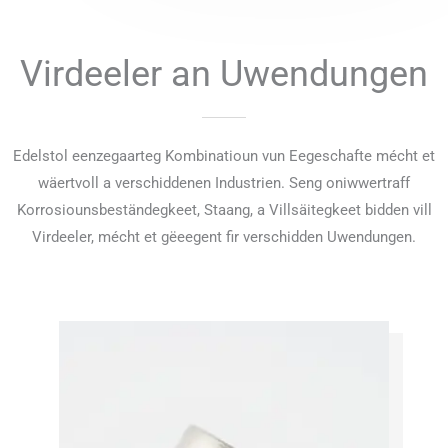
Virdeeler an Uwendungen
Edelstol eenzegaarteg Kombinatioun vun Eegeschafte mécht et
wäertvoll a verschiddenen Industrien. Seng oniwwertraff
Korrosiounsbeständegkeet, Staang, a Villsäitegkeet bidden vill
Virdeeler, mécht et gëeegent fir verschidden Uwendungen.