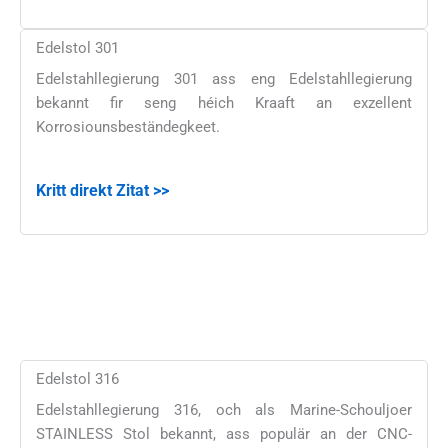
Edelstol 301
Edelstahllegierung 301 ass eng Edelstahllegierung
bekannt fir seng héich Kraaft an exzellent
Korrosiounsbeständegkeet.
Kritt direkt Zitat >>
Edelstol 316
Edelstahllegierung 316, och als Marine-Schouljoer
STAINLESS Stol bekannt, ass populär an der CNC-