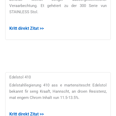
Veraarbechtung. Et gehéiert zu der 300 Serie vun
STAINLESS Stol.
Kritt direkt Zitat >>
Edelstol 410
Edelstahllegierung 410 ass e martensitescht Edelstol
bekannt fir seng Kraaft, Hannscht, an droen Resistenz,
mat engem Chrom Inhalt vun 11.5-13.5%.
Kritt direkt Zitat >>