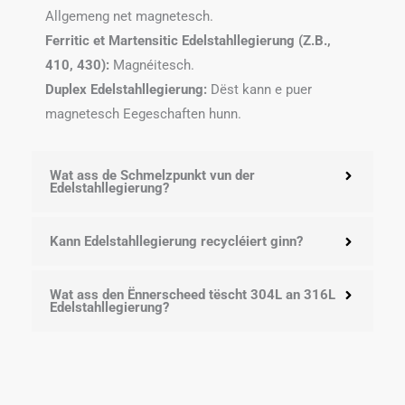
Allgemeng net magnetesch.
Ferritic et
Martensitic Edelstahllegierung (Z.B.,
410, 430):
Magnéitesch.
Duplex Edelstahllegierung:
Dëst kann e puer
magnetesch Eegeschaften hunn.
Wat ass de Schmelzpunkt vun der
Edelstahllegierung?
Kann Edelstahllegierung recycléiert ginn?
Wat ass den Ënnerscheed tëscht 304L an 316L
Edelstahllegierung?