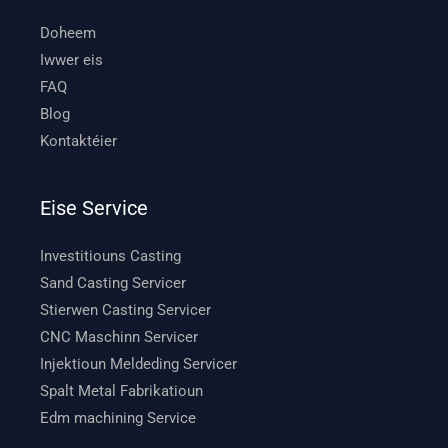
Doheem
Iwwer eis
FAQ
Blog
Kontaktéier
Eise Service
Investitiouns Casting
Sand Casting Servicer
Stierwen Casting Servicer
CNC Maschinn Servicer
Injektioun Meldeding Servicer
Spalt Metal Fabrikatioun
Edm machining Service