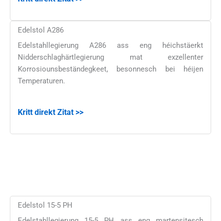
Edelstol A286
Edelstahllegierung A286 ass eng héichstäerkt
Nidderschlaghärtlegierung mat exzellenter
Korrosiounsbeständegkeet, besonnesch bei héijen
Temperaturen.
Kritt direkt Zitat >>
Edelstol 15-5 PH
Edelstahllegierung 15-5 PH ass eng martensitesch