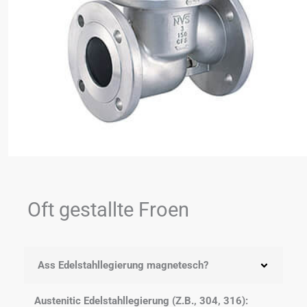
Oft gestallte Froen
Ass Edelstahllegierung magnetesch?
Austenitic Edelstahllegierung (Z.B., 304, 316):