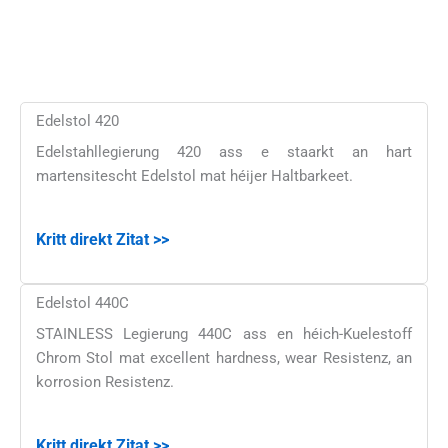
Edelstol 420
Edelstahllegierung 420 ass e staarkt an hart
martensitescht Edelstol mat héijer Haltbarkeet.
Kritt direkt Zitat >>
Edelstol 440C
STAINLESS Legierung 440C ass en héich-Kuelestoff
Chrom Stol mat excellent hardness, wear Resistenz, an
korrosion Resistenz.
Kritt direkt Zitat >>