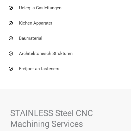
Ueleg- a Gasleitungen
Kichen Apparater
Baumaterial
Architektonesch Strukturen
Fréijoer an fasteners
STAINLESS Steel CNC
Machining Services