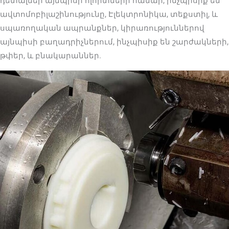
դետալներ այնպիսի ոլորտների համար, ինչպիսիք են
ավտոմոբիլաշինությունը, Էլեկտրոնիկա, տեքստիլ, և
սպառողական ապրանքներ, կիրառություններով
այնպիսի բաղադրիչներում, ինչպիսիք են շարժակների,
թփեր, և բնակարաններ.