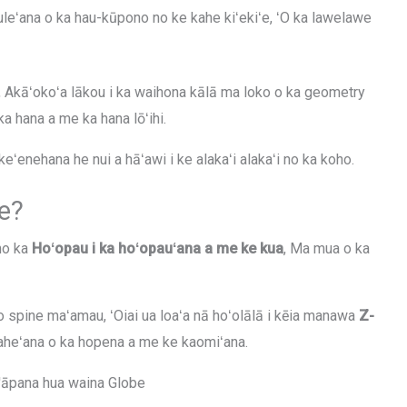
āʻuleʻana o ka hau-kūpono no ke kahe kiʻekiʻe, ʻO ka lawelawe
ʻia, Akāʻokoʻa lākou i ka waihona kālā ma loko o ka geometry
ka hana a me ka hana lōʻihi.
keʻenehana he nui a hāʻawi i ke alakaʻi alakaʻi no ka koho.
be?
no ka
Hoʻopau i ka hoʻopauʻana a me ke kua
, Ma mua o ka
o spine maʻamau, ʻOiai ua loaʻa nā hoʻolālā i kēia manawa
Z-
kaheʻana o ka hopena a me ke kaomiʻana.