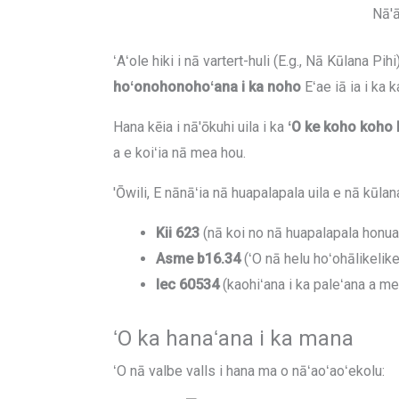
Nā'
ʻAʻole hiki i nā vartert-huli (E.g., Nā Kūlana Pi
hoʻonohonohoʻana i ka noho
Eʻae iā ia i ka 
Hana kēia i nā'ōkuhi uila i ka
ʻO ke koho koho 
a e koiʻia nā mea hou.
'Ōwili, E nānāʻia nā huapalapala uila e nā kūlan
Kii 623
(nā koi no nā huapalapala honua
Asme b16.34
(ʻO nā helu hoʻohālikelik
Iec 60534
(kaohiʻana i ka paleʻana a me
ʻO ka hanaʻana i ka mana
ʻO nā valbe valls i hana ma o nāʻaoʻaoʻekolu: