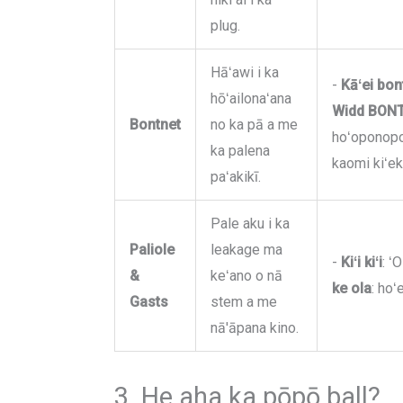
plug.
Hāʻawi i ka
-
Kāʻei bon
hōʻailonaʻana
Widd BON
Bontnet
no ka pā a me
hoʻoponopon
ka palena
kaomi kiʻek
paʻakikī.
Pale aku i ka
Paliole
leakage ma
-
Kiʻi kiʻi
: ʻ
&
keʻano o nā
ke ola
: hoʻ
Gasts
stem a me
nā'āpana kino.
3. He aha ka pōpō ball?