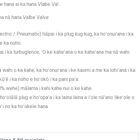
a nā hana Valbe Valve
ctric / Pneumatic) hāpai i ka plug kug kug, ka hoʻonuiʻana i ka
e ka noho.
na i ka turbuglence, ʻO ke kaheʻana o ke kaheʻana ma nā wahi
ka wahi o ka kahe, ka hoʻonuiʻana i ke kaomi a me ka lohiʻana i ka
'ē i ka noho e hoʻokō i ka pani paʻa.
 30% wehe) mālama i kahi kahe nui o ke kahe.
hoʻolālā plug e hoʻopaʻa i ka laina laina a iʻole nāʻano likeʻole o
ʻi no ka hoʻokele hana.