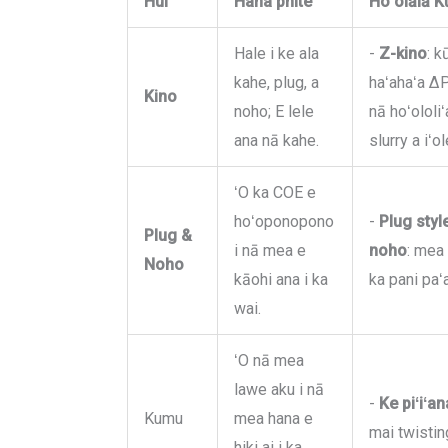
Hui
Hana phite
Hoʻolālā K
Hale i ke ala
-
Z-kino
: k
kahe, plug, a
haʻahaʻa ΔP
Kino
noho; E lele
nā hoʻololi
ana nā kahe.
slurry a iʻ
ʻO ka COE e
hoʻoponopono
-
Plug styl
Plug &
i nā mea e
noho
: mea 
Noho
kāohi ana i ka
ka pani paʻa
wai.
ʻO nā mea
lawe aku i nā
-
Ke piʻiʻan
Kumu
mea hana e
mai twistin
hiki ai i ka