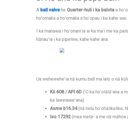
A
ball valve
he
Quarter-huli i ka balota
e hoʻoh
hoʻomaka a hoʻomaka a hoʻopau i ke kahe wai.
I ka manawa i hoʻonaniʻia ai ka maʻi me ka paila
hānauʻia i ka pipeline, kahe kahe ana.
Ua weheweheʻia nā kumu ball ma lalo o nā kūl
Kii 608 / API 6D
(ʻO ka hoʻolālāʻana a m
ka lawelaweʻana)
Asme b16.34
(nā helu hoʻohālikelike, 
Iso 17292
(mea meta- a me nā māhoe pā