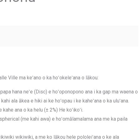
alle Ville ma keʻano o ka hoʻokeleʻana o lākou:
hi papa hana neʻe (Disc) e hoʻoponopono ana i ka gap ma waena o
 kahi ala ākea e hiki ai ke hoʻopau i ke kaheʻana o ka uluʻana.
e kahe ana o ka helu (± 2%) He koʻikoʻi.
ō spherical (me kahi awa) e hoʻomālamalama ana me ka paila
kiwiki wikiwiki, a me ko lākou hele pololeiʻana o ke ala