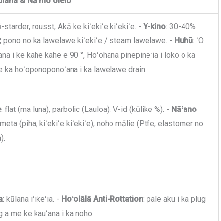
ūlana & Nā moʻolelo
ū-starder, rousst, Akā ke kiʻekiʻe kiʻekiʻe. -
Y-kino
: 30-40%
, pono no ka lawelawe kiʻekiʻe / steam lawelawe. -
Huhū
: ʻO
ʻana i ke kahe kahe e 90 °, Hoʻohana pinepineʻia i loko o ka
ole ka hoʻoponoponoʻana i ka lawelawe drain.
e
: flat (ma luna), parbolic (Lauloa), V-id (kūlike %). -
Nāʻano
meta (piha, kiʻekiʻe kiʻekiʻe), noho mālie (Ptfe, elastomer no
).
a
: kūlana iʻikeʻia. -
Hoʻolālā Anti-Rottation
: pale aku i ka plug
g a me ke kauʻana i ka noho.