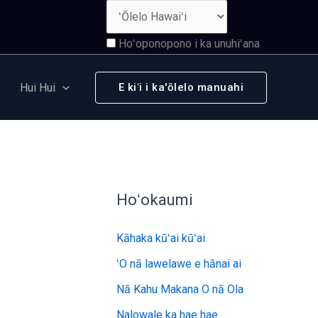
Hoʻoponopono i ka unuhiʻana
Hui Hui
E kiʻi i ka'ōlelo manuahi
Hoʻokaumi
Kāhaka kūʻai kūʻai
ʻO nā lawelawe e hānai ai
Nā Kahu Makana O nā Ola
Nalowale ka hae hae