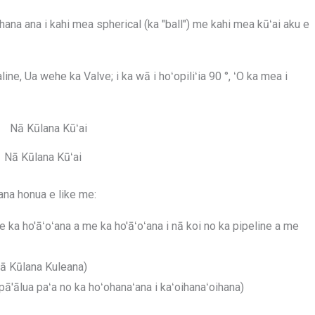
ana ana i kahi mea spherical (ka "ball") me kahi mea kūʻai aku e
line, Ua wehe ka Valve; i ka wā i hoʻopiliʻia 90 °, ʻO ka mea i
Nā Kūlana Kūʻai
ana honua e like me:
e ka ho'āʻoʻana a me ka ho'āʻoʻana i nā koi no ka pipeline a me
Nā Kūlana Kuleana)
'ālua paʻa no ka hoʻohanaʻana i kaʻoihanaʻoihana)