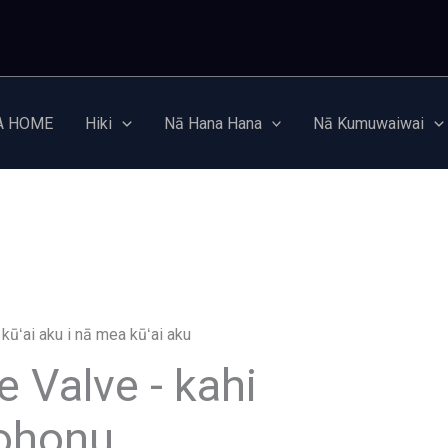
A HOME
Hiki
Nā Hana Hana
Nā Kumuwaiwai
e Valve - kahi
hohonu