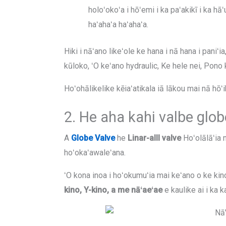
holoʻokoʻa i hōʻemi i ka paʻakikī i ka h
haʻahaʻa haʻahaʻa.
Hiki i nāʻano likeʻole ke hana i nā hana i pani
kūloko, ʻO keʻano hydraulic, Ke hele nei, Pono 
Hoʻohālikelike kēiaʻatikala iā lākou mai nā hōʻi
2. He aha kahi valbe glo
A
Globe Valve
he
Linar-alll valve
Hoʻolālāʻia 
hoʻokaʻawaleʻana.
ʻO kona inoa i hoʻokumuʻia mai keʻano o ke kin
kino, Y-kino, a me nāʻaeʻae
e kaulike ai i ka 