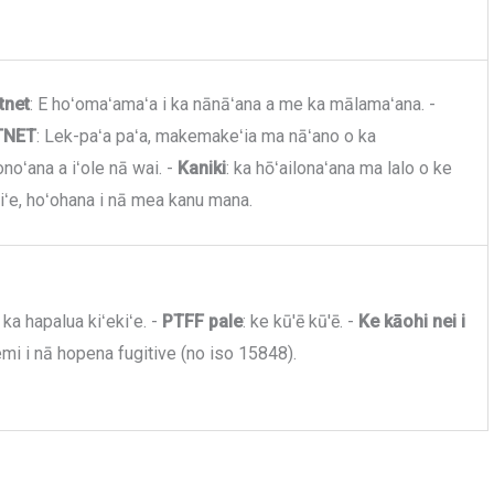
tnet
: E hoʻomaʻamaʻa i ka nānāʻana a me ka mālamaʻana. -
TNET
: Lek-paʻa paʻa, makemakeʻia ma nāʻano o ka
oʻana a iʻole nā ​​wai. -
Kaniki
: ka hōʻailonaʻana ma lalo o ke
iʻe, hoʻohana i nā mea kanu mana.
O ka hapalua kiʻekiʻe. -
PTFF pale
: ke kū'ē kū'ē. -
Ke kāohi nei i
emi i nā hopena fugitive (no iso 15848).