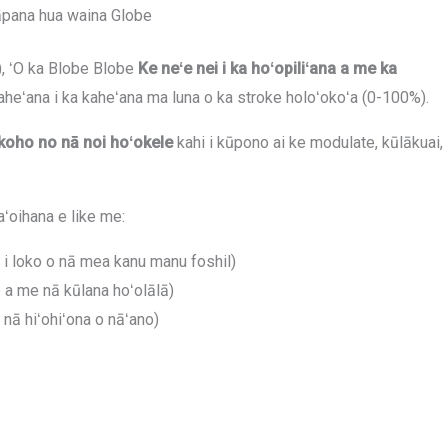
āpana hua waina Globe
hi), ʻO ka Blobe Blobe
Ke neʻe nei i ka hoʻopiliʻana a me ka
kaheʻana i ka kaheʻana ma luna o ka stroke holoʻokoʻa (0-100%).
koho no nā noi hoʻokele
kahi i kūpono ai ke modulate, kūlākuai,
aʻoihana e like me:
 i loko o nā mea kanu manu foshil)
e a me nā kūlana hoʻolālā)
 nā hiʻohiʻona o nāʻano)