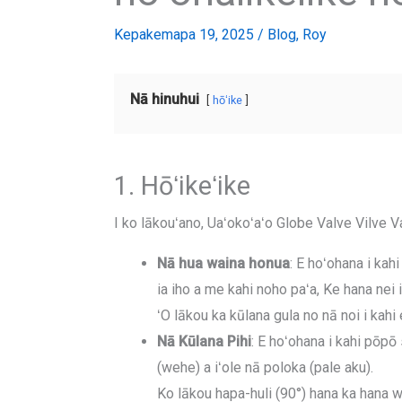
Kepakemapa 19, 2025
/
Blog
,
Roy
Nā hinuhui
hōʻike
1. Hōʻikeʻike
I ko lākouʻano, Uaʻokoʻaʻo Globe Valve Vilve V
Nā hua waina honua
: E hoʻohana i ka
ia iho a me kahi noho paʻa, Ke hana nei i
ʻO lākou ka kūlana gula no nā noi i kahi 
Nā Kūlana Pihi
: E hoʻohana i kahi pōp
(wehe) a iʻole nā ​​poloka (pale aku).
Ko lākou hapa-huli (90°) hana ka hana wi