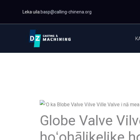
E
Leka uila:
basp@calling-chinena.org
lele
i
kaʻike
K
Globe Valve Vilv
hoʻohālikelike 