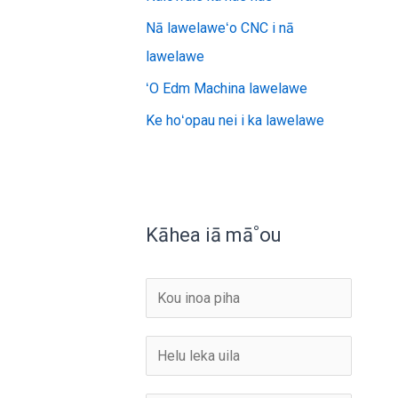
Nā lawelaweʻo CNC i nā
lawelawe
ʻO Edm Machina lawelawe
Ke hoʻopau nei i ka lawelawe
Kāhea iā mā˚ou
I
n
o
L
a
e