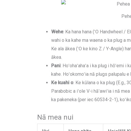
Pehe
Wehe
: Ka hana hana (ʻO Handwheel / Ele
wahi o ka kahe ma waena o ka plug a m
Ke ala ākea (ʻO ke kino Z / Y-Angle) ha
ākea.
Pani
: Hoʻohaʻahaʻa i ka plug i hōʻemi i 
kahe. Hoʻokomoʻia nā plugs palupalu e kū
Ke kuahi o
: Ke kūlana o ka plug (E.g.,
Parabobic a iʻole V-i hāʻawiʻia i nā mea 
ka pakeneka (per iec 60534-2-1), koʻiko
Nā mea nui