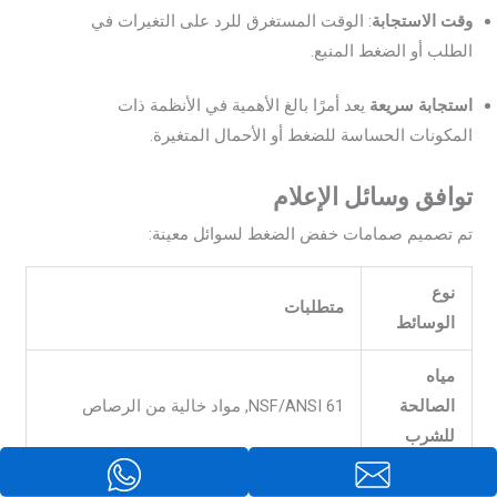
وقت الاستجابة
: الوقت المستغرق للرد على التغيرات في
الطلب أو الضغط المنبع.
استجابة سريعة
يعد أمرًا بالغ الأهمية في الأنظمة ذات
المكونات الحساسة للضغط أو الأحمال المتغيرة.
توافق وسائل الإعلام
تم تصميم صمامات خفض الضغط لسوائل معينة:
نوع
متطلبات
الوسائط
مياه
الصالحة
NSF/ANSI 61, مواد خالية من الرصاص
للشرب
معادن ذات درجة حرارة عالية, غطاء محرك