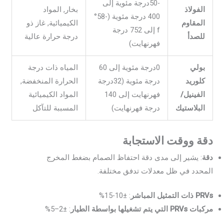
-50درجة مئوية إلى
الفولاذ
بخار, المواد
400 درجة مئوية (-58°
المقاوم
الكيميائية, غاز ذو
f إلى 752 درجة
للصدأ
درجة حرارة عالية
فهرنهايت)
بولي
0درجة مئوية إلى 60
المياه ذات درجة
كلوريد
درجة مئوية (32درجة
الحرارة المنخفضة,
الفينيل/
فهرنهايت إلى 140
المواد الكيميائية
البلاستيك
درجة فهرنهايت)
المسببة للتآكل
دقة ووقت الاستجابة
دقة
: يشير إلى مدى دقة احتفاظ الصمام بضغط المخرج
المحدد في ظل معدلات تدفق مختلفة.
PRVs ذات التمثيل المباشر
: ±10-15%
مركبات PRVs التي يتم تشغيلها بواسطة الطيار
: ±2–5%