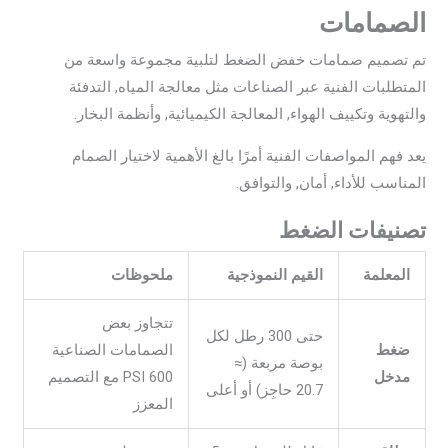
الصمامات
تم تصميم صمامات خفض الضغط لتلبية مجموعة واسعة من
المتطلبات الفنية عبر الصناعات مثل معالجة المياه, التدفئة
والتهوية وتكييف الهواء, المعالجة الكيميائية, وأنظمة البخار.
يعد فهم المواصفات الفنية أمرًا بالغ الأهمية لاختيار الصمام
المناسب للأداء, أمان, والتوافق.
تصنيفات الضغط
المعلمة
القيم النموذجية
ملحوظات
تتجاوز بعض
حتى 300 رطل لكل
ضغط
الصمامات الصناعية
بوصة مربعة (≈
مدخل
600 PSI مع التصميم
20.7 حاجِز) أو أعلى
المعزز