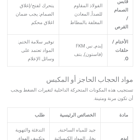
قابس
الفولاذ المقاوم
يتحرك لفتح/إغلاق
الصمام
للصدأ, المعادن
الصمام; يجب ضمان
/
المغلفة بالمطاط
اغلاق محكم
القرص
الأختام /
توفير سلامة الختم;
إبدم, نبر, FKM
حلقات
المواد تعتمد على
(فاستون), بتف
O.
وسائل الإعلام
مواد الحجاب الحاجز أو المكبس
تستجيب هذه المكونات المتحركة الداخلية لتغيرات الضغط ويجب
أن تكون مرنة ومتينة.
مادة
الخصائص الرئيسية
طلب
جيد للمياه الساخنة,
التدفئة والتهوية
إبدم
بخار, المواد الكيميائية
وتكييف الهواء,