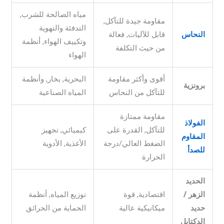
مياه الصالحة للشرب,
مقاومة جيدة للتآكل,
التدفئة والتهوية
النحاس
قابل للآليات, فعالة
وتكييف الهواء, أنظمة
من حيث التكلفة
الهواء
أقوى وأكثر مقاومة
البحرية, بخار, وأنظمة
برونزية
للتآكل من النحاس
المياه الصناعية
مقاومة ممتازة
الفولاذ
للتآكل, القدرة على
كيميائي, تجهيز
المقاوم
الضغط العالي/درجة
الأغذية, الأدوية
للصدأ
الحرارة
الحديد
الزهر /
اقتصادية, قوة
توزيع المياه, أنظمة
حديد
ميكانيكية عالية
الحماية من الحرائق
الدكتايل