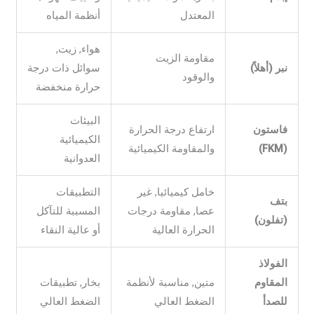
المعتدل
أنظمة المياه
هواء, زيت,
مقاومة الزيت
نبر (أهلاً)
سوائل ذات درجة
والوقود
حرارة منخفضة
البيئات
فاستون
ارتفاع درجة الحرارة
الكيميائية
(FKM)
والمقاومة الكيميائية
العدوانية
خامل كيميائيا, غير
التطبيقات
بتف
عصا, مقاومة درجات
المسببة للتآكل
(تفلون)
الحرارة العالية
أو عالية النقاء
الفولاذ
المقاوم
متين, مناسبة لأنظمة
بخار, تطبيقات
للصدأ
الضغط العالي
الضغط العالي