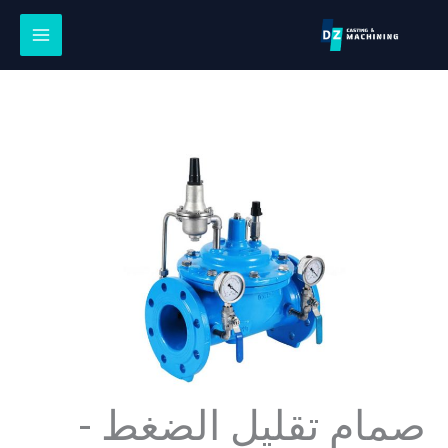
نتقل
لى
لمحتوى
صمام تقليل الضغط -