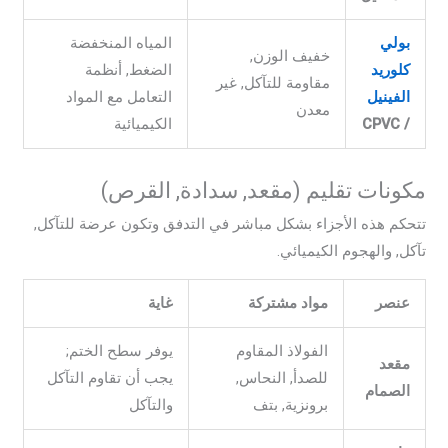
بولي
المياه المنخفضة
خفيف الوزن,
كلوريد
الضغط, أنظمة
مقاومة للتآكل, غير
الفينيل
التعامل مع المواد
معدن
/ CPVC
الكيميائية
مكونات تقليم (مقعد, سدادة, القرص)
تتحكم هذه الأجزاء بشكل مباشر في التدفق وتكون عرضة للتآكل,
تآكل, والهجوم الكيميائي.
عنصر
مواد مشتركة
غاية
الفولاذ المقاوم
يوفر سطح الختم;
مقعد
للصدأ, النحاس,
يجب أن تقاوم التآكل
الصمام
برونزية, بتف
والتآكل