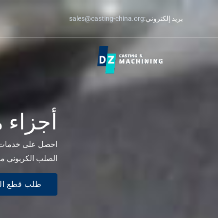
نتقل
بريد إلكتروني:
sales@casting-china.org
لى
لمحتوى
أجزاء 
الصلب الكربوني مص
طلب قطع الغ