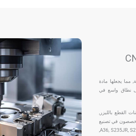
, مما يجعلها مادة
تخدم على نطاق واسع في
لات طحن CNC المتقدمة, مخارط CNC, ماكينات القطع بالليزر,
نحن متخصصون في تصنيع
مجموعة من درجات الصلب الكربوني, مشتمل 1018, 1045, A36, S235JR, S275JR,