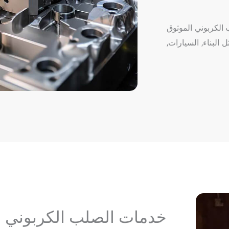
ر Deze حلول تصنيع CNC من الصلب الكربوني الموثوق
لبناء, السيارات,
خدمات الصلب الكربوني