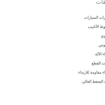
قات
ات السيارات
 الأنابيب
وي
روس
ء الآلة
ت القطع
ء مقاومة للارتداء
 الضغط العالي