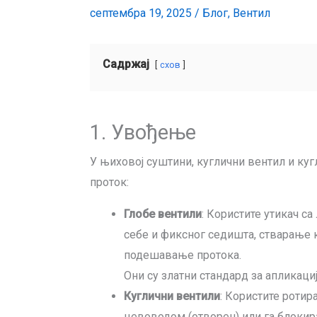
септембра 19, 2025
/
Блог
,
Вентил
Садржај
схов
1. Увођење
У њиховој суштини, куглични вентил и куг
проток:
Глобе вентили
: Користите утикач с
себе и фиксног седишта, стварање 
подешавање протока.
Они су златни стандард за апликације
Куглични вентили
: Користите ротира
цевоводом (отворен) или га блокира