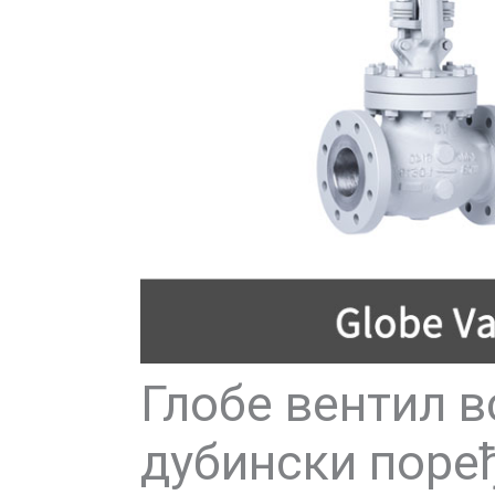
Глобе вентил в
дубински поре