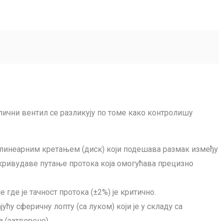
лични вентил се разликују по томе како контролишу
а линеарним кретањем (диск) који подешава размак између
кривудаве путање протока која омогућава прецизно
 где је тачност протока (±2%) је критично.
јућу сферичну лопту (са луком) који је у складу са
 (затворено).