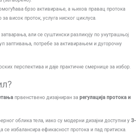
 омогућава брзо активирање, а њихов правац протока
за висок проток, услуга ниског циклуса.
 затварања, али се суштински разликују по унутрашњој
уп заптивања, потребе за активирањем и дугорочну
рских перспектива и даје практичне смернице за избор.
ил?
етања
првенствено дизајниран за
регулација протока и
рног облика тела, иако су модерни дизајни доступни у
З-
а се избалансира ефикасност протока и пад притиска.