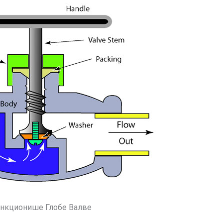
нкционише Глобе Валве