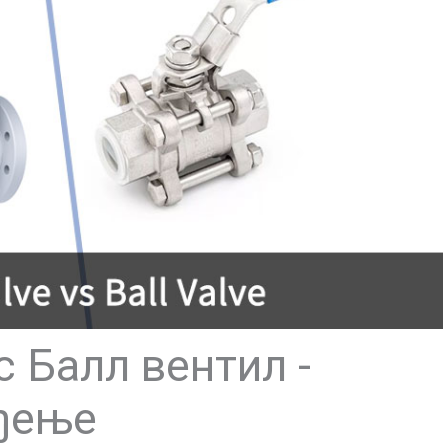
с Балл вентил -
ђење