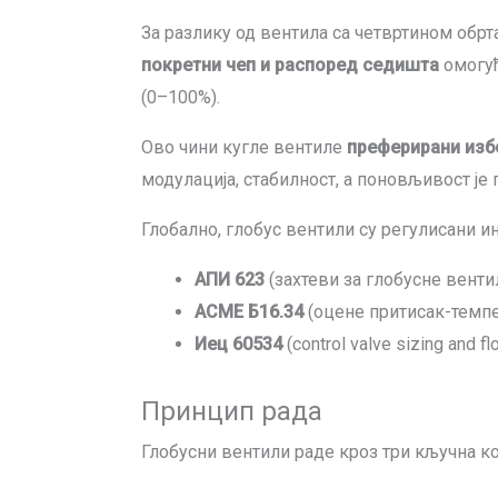
За разлику од вентила са четвртином обрта
покретни чеп и распоред седишта
омогућ
(0–100%).
Ово чини кугле вентиле
преферирани избо
модулација, стабилност, а поновљивост је 
Глобално, глобус вентили су регулисани и
АПИ 623
(захтеви за глобусне венти
АСМЕ Б16.34
(оцене притисак-темпе
Иец 60534
(
control valve sizing and fl
Принцип рада
Глобусни вентили раде кроз три кључна ко