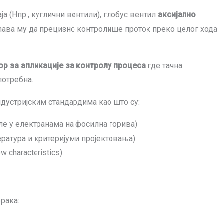
ја (Нпр., куглични вентили), глобус вентил
аксијално
ава му да прецизно контролише проток преко целог хода
р за апликације за контролу процеса
где тачна
потребна.
ндустријским стандардима као што су:
ле у електранама на фосилна горива)
ратура и критеријуми пројектовања)
ow characteristics
)
рака: