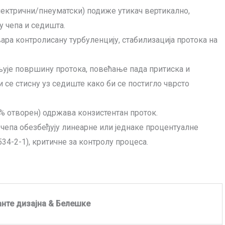
електрични/пнеуматски) подиже утикач вертикално,
 чепа и седишта.
твара контролисану турбуленцију, стабилизација протока на
њује површину протока, повећање пада притиска и
се стисну уз седиште како би се постигло чврсто
30% отворен) одржава конзистентан проток.
 чепа обезбеђују линеарне или једнаке процентуалне
34-2-1), критичне за контролу процеса.
анте дизајна & Белешке