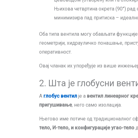
Њихова четвртина окрета (90°) рад
минимизира пад притиска – идеално 
Оба типа вентила могу обављати функције
геометрији, хидрауличко понашање, прист
оперативност.
Овај чланак их упоређује из више инжење
2. Шта је глобусни вент
А
глобус вентил
је а
вентил линеарног кр
пригушивање
, него само изолација.
Његово име потиче од традиционалног сфе
тело, И-тело, и конфигурације угао-тело
д