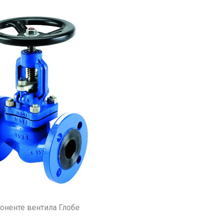
оненте вентила Глобе