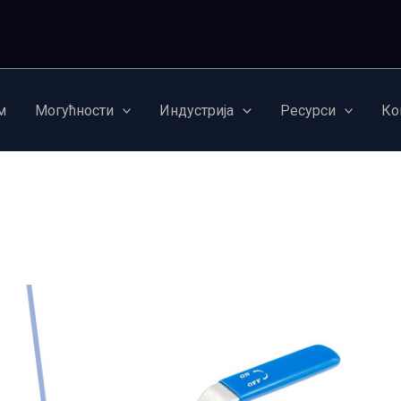
м
Могућности
Индустрија
Ресурси
Ко