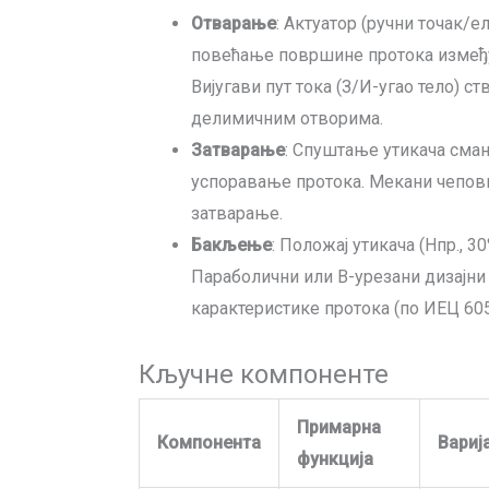
Отварање
: Актуатор (ручни точак/
повећање површине протока између
Вијугави пут тока (З/И-угао тело) с
делимичним отворима.
Затварање
: Спуштање утикача сма
успоравање протока. Мекани чепови 
затварање.
Бакљење
: Положај утикача (Нпр., 
Параболични или В-урезани дизајни
карактеристике протока (по ИЕЦ 605
Кључне компоненте
Примарна
Компонента
Вариј
функција