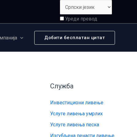
Уреди превод
мпанија
Добити бесплатан цитат
Служба
Инвестициони ливење
Услуге ливења умрлих
Услуге ливења песка
Изгубљена пенасти ливење