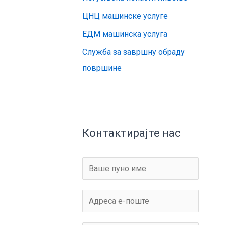
ЦНЦ машинске услуге
ЕДМ машинска услуга
Служба за завршну обраду
површине
Контактирајте нас
Н
а
з
Е
и
-