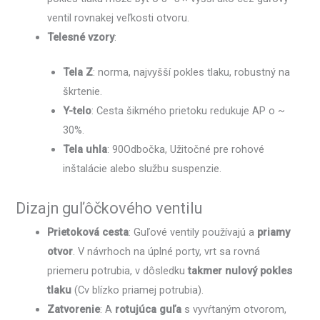
ventil rovnakej veľkosti otvoru.
Telesné vzory
:
Tela Z
: norma, najvyšší pokles tlaku, robustný na
škrtenie.
Y-telo
: Cesta šikmého prietoku redukuje AP o ~
30%.
Tela uhla
: 90Odbočka, Užitočné pre rohové
inštalácie alebo službu suspenzie.
Dizajn guľôčkového ventilu
Prietoková cesta
: Guľové ventily používajú a
priamy
otvor
. V návrhoch na úplné porty, vrt sa rovná
priemeru potrubia, v dôsledku
takmer nulový pokles
tlaku
(Cv blízko priamej potrubia).
Zatvorenie
: A
rotujúca guľa
s vyvŕtaným otvorom,