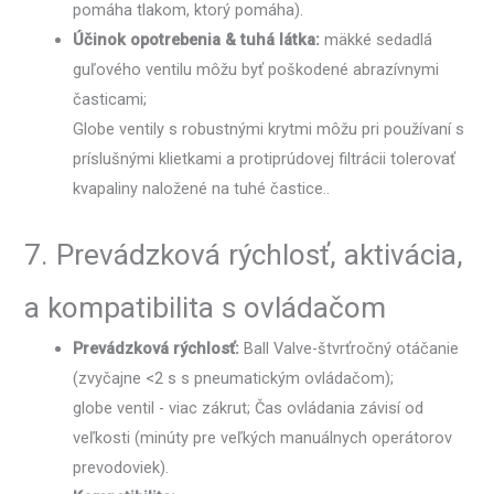
pomáha tlakom, ktorý pomáha).
Účinok opotrebenia & tuhá látka:
mäkké sedadlá
guľového ventilu môžu byť poškodené abrazívnymi
časticami;
Globe ventily s robustnými krytmi môžu pri používaní s
príslušnými klietkami a protiprúdovej filtrácii tolerovať
kvapaliny naložené na tuhé častice..
7. Prevádzková rýchlosť, aktivácia,
a kompatibilita s ovládačom
Prevádzková rýchlosť:
Ball Valve-štvrťročný otáčanie
(zvyčajne <2 s s pneumatickým ovládačom);
globe ventil - viac zákrut; Čas ovládania závisí od
veľkosti (minúty pre veľkých manuálnych operátorov
prevodoviek).