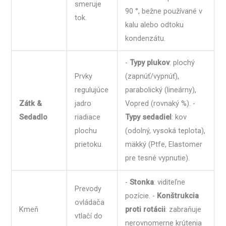
smeruje
90 °, bežne používané v
tok.
kalu alebo odtoku
kondenzátu.
-
Typy plukov
: plochý
Prvky
(zapnúť/vypnúť),
regulujúce
parabolický (lineárny),
Zátk &
jadro
Vopred (rovnaký %). -
Sedadlo
riadiace
Typy sedadiel
: kov
plochu
(odolný, vysoká teplota),
prietoku.
mäkký (Ptfe, Elastomer
pre tesné vypnutie).
-
Stonka
: viditeľne
Prevody
pozície. -
Konštrukcia
ovládača
Kmeň
proti rotácii
: zabraňuje
vtlačí do
nerovnomerne krútenia