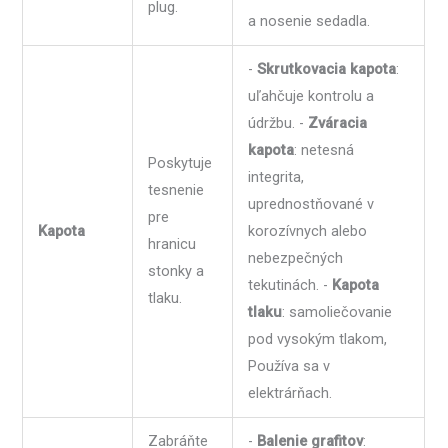
plug.
a nosenie sedadla.
-
Skrutkovacia kapota
:
uľahčuje kontrolu a
údržbu. -
Zváracia
kapota
: netesná
Poskytuje
integrita,
tesnenie
uprednostňované v
pre
Kapota
korozívnych alebo
hranicu
nebezpečných
stonky a
tekutinách. -
Kapota
tlaku.
tlaku
: samoliečovanie
pod vysokým tlakom,
Používa sa v
elektrárňach.
Zabráňte
-
Balenie grafitov
: