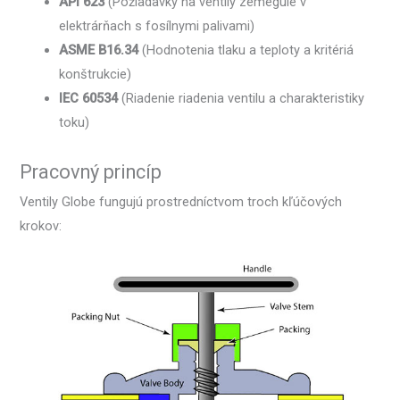
API 623
(Požiadavky na ventily zemegule v
elektrárňach s fosílnymi palivami)
ASME B16.34
(Hodnotenia tlaku a teploty a kritériá
konštrukcie)
IEC 60534
(Riadenie riadenia ventilu a charakteristiky
toku)
Pracovný princíp
Ventily Globe fungujú prostredníctvom troch kľúčových
krokov: