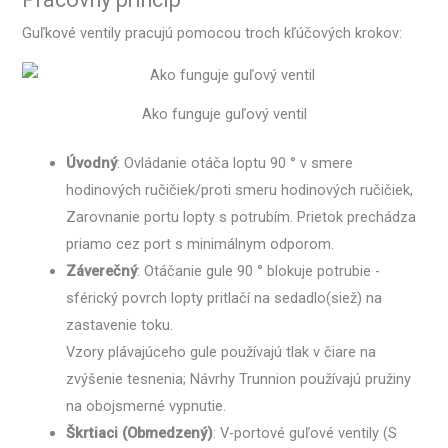
Guľkové ventily pracujú pomocou troch kľúčových krokov:
Ako funguje guľový ventil
Úvodný
: Ovládanie otáča loptu 90 ° v smere
hodinových ručičiek/proti smeru hodinových ručičiek,
Zarovnanie portu lopty s potrubím. Prietok prechádza
priamo cez port s minimálnym odporom.
Záverečný
: Otáčanie gule 90 ° blokuje potrubie -
sférický povrch lopty pritlačí na sedadlo(siež) na
zastavenie toku.
Vzory plávajúceho gule používajú tlak v čiare na
zvýšenie tesnenia; Návrhy Trunnion používajú pružiny
na obojsmerné vypnutie.
Škrtiaci (Obmedzený)
: V-portové guľové ventily (S