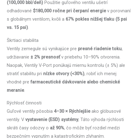
(100,000 bbl/deň)
Použitie guľového ventilu ušetrí
odhadované
$180,000 ročne pri čerpaní energie
v porovnaní
s globálnym ventilom, kvôli a
67% pokles nižšej tlaku (5 psi
vs. 15 psi)
.
Škrtiaci stabilita
Ventily zemegule sú vynikajúce pre
presné riadenie toku
,
udržiavanie
± 2% presnosť
v priebehu 10–90% otvorenia.
Naopak, Ventily V-Port ponúkajú miernu kontrolu (± 5%) ale
stratiť stabilitu pri
nízke otvory (<30%)
, robiť ich menej
vhodné pre
farmaceutické dávkovanie alebo chemické
meranie
.
Rýchlosť činnosti
Guľové ventily pôsobia
4–30 × Rýchlejšie
ako glóbusové
ventily. V
vystavenie (ESD) systémy
, Táto výhoda rýchlosti
skráti časy odozvy o
až 90%
, čo môže byť rozdiel medzi
bezpečným vypnutím a katastrofickým zlyhaním.