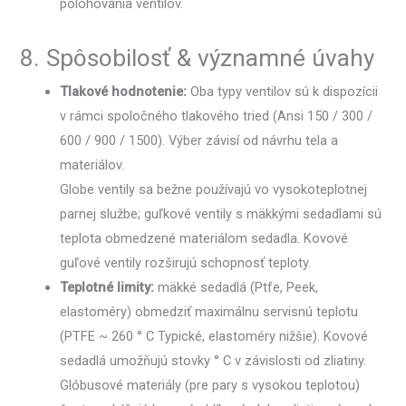
polohovania ventilov.
8. Spôsobilosť & významné úvahy
Tlakové hodnotenie:
Oba typy ventilov sú k dispozícii
v rámci spoločného tlakového tried (Ansi 150 / 300 /
600 / 900 / 1500). Výber závisí od návrhu tela a
materiálov.
Globe ventily sa bežne používajú vo vysokoteplotnej
parnej službe; guľkové ventily s mäkkými sedadlami sú
teplota obmedzené materiálom sedadla. Kovové
guľové ventily rozširujú schopnosť teploty.
Teplotné limity:
mäkké sedadlá (Ptfe, Peek,
elastoméry) obmedziť maximálnu servisnú teplotu
(PTFE ~ 260 ° C Typické, elastoméry nižšie). Kovové
sedadlá umožňujú stovky ° C v závislosti od zliatiny.
Glóbusové materiály (pre pary s vysokou teplotou)