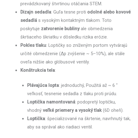
prevádzkovaný štvrtinou otáčania STEM.
Dizajn sedadla
: Guľa tesne proti
odolné alebo kovové
sedadlá
s vysokým kontaktným tlakom. Toto
poskytuje
zatvorenie bubliny
ale obmedzenia
škrtiaceho škriatku v dôsledku rizika erózie.
Pokles tlaku
: Loptičky so zníženým portom vytvárajú
určité obmedzenie (Δp zvýšenie ~ 5–10%), ale stále
oveľa nižšie ako glóbusové ventily.
Konštrukcia tela
:
Plávajúca lopta
: jednoduchý, Použitá až ~ 6 ″
veľkosť, tesnenie sedadla z tlaku proti prúdu.
Loptička namontovaná
: podopretý loptičku,
vhodný
veľké priemery a vysoký tlak
(6D oheň).
Loptička
: špecializované na škrtenie, navrhnutý tak,
aby sa správal ako riadiaci ventil.