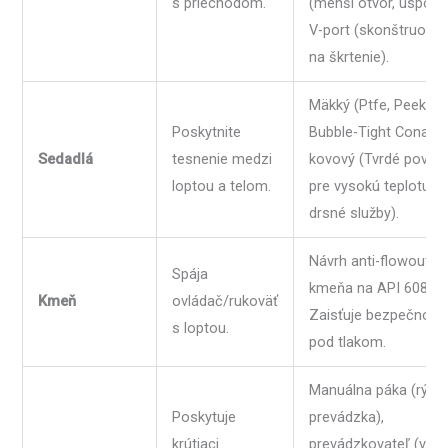
s priechodom.
(menší otvor, úsporný
V-port (skonštruova
na škrtenie).
Mäkký (Ptfe, Peek →
Poskytnite
Bubble-Tight Conaff)
Sedadlá
tesnenie medzi
kovový (Tvrdé povlak
loptou a telom.
pre vysokú teplotu a
drsné služby).
Návrh anti-flowout
Spája
kmeňa na API 608
Kmeň
ovládač/rukoväť
Zaisťuje bezpečnosť
s loptou.
pod tlakom.
Manuálna páka (rých
Poskytuje
prevádzka),
krútiaci
prevádzkovateľ (veľk