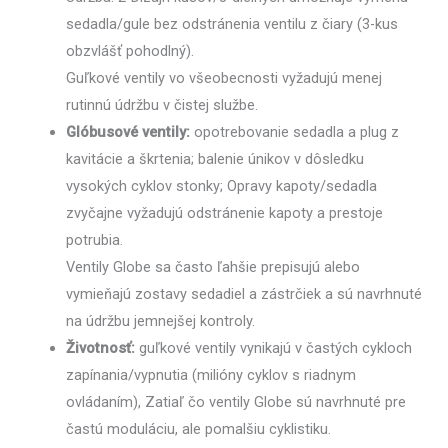
sedadla/gule bez odstránenia ventilu z čiary (3-kus
obzvlášť pohodlný).
Guľkové ventily vo všeobecnosti vyžadujú menej
rutinnú údržbu v čistej službe.
Glóbusové ventily:
opotrebovanie sedadla a plug z
kavitácie a škrtenia; balenie únikov v dôsledku
vysokých cyklov stonky; Opravy kapoty/sedadla
zvyčajne vyžadujú odstránenie kapoty a prestoje
potrubia.
Ventily Globe sa často ľahšie prepisujú alebo
vymieňajú zostavy sedadiel a zástrčiek a sú navrhnuté
na údržbu jemnejšej kontroly.
Životnosť:
guľkové ventily vynikajú v častých cykloch
zapínania/vypnutia (milióny cyklov s riadnym
ovládaním), Zatiaľ čo ventily Globe sú navrhnuté pre
častú moduláciu, ale pomalšiu cyklistiku.