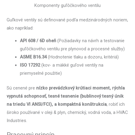
Komponenty guľôčkového ventilu
Guľkové ventily sú definované podľa medzinárodných noriem,
ako napríklad:
API 608 / 6D oheň
(Požiadavky na návrh a testovanie
guľôčkového ventilu pre plynovod a procesné služby)
ASME B16.34
(Hodnotenie tlaku a dozoru, kritériá)
ISO 17292
(kov- a mäkké guľové ventily na
priemyselné použitie)
Sú cenené pre
nízko prevádzkový krútiaci moment, rýchla
vypnutá schopnosť, tesné tesnenie (bublinový tesný únik
na triedu VI ANSI/FCI), a kompaktná konštrukcia
, robiť ich
široko používané v oleji & plyn, chemický, vodná voda, a HVAC
Industries.
Pracovný princíp