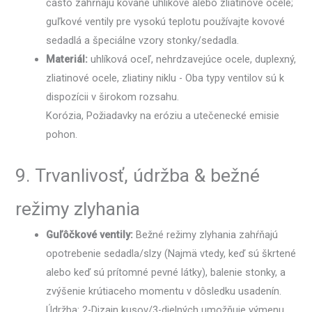
často zahŕňajú kované uhlíkové alebo zliatinové ocele;
guľkové ventily pre vysokú teplotu používajte kovové
sedadlá a špeciálne vzory stonky/sedadla.
Materiál:
uhlíková oceľ, nehrdzavejúce ocele, duplexný,
zliatinové ocele, zliatiny niklu - Oba typy ventilov sú k
dispozícii v širokom rozsahu.
Korózia, Požiadavky na eróziu a utečenecké emisie
pohon.
9. Trvanlivosť, údržba & bežné
režimy zlyhania
Guľôčkové ventily:
Bežné režimy zlyhania zahŕňajú
opotrebenie sedadla/slzy (Najmä vtedy, keď sú škrtené
alebo keď sú prítomné pevné látky), balenie stonky, a
zvýšenie krútiaceho momentu v dôsledku usadenín.
Údržba: 2-Dizajn kusov/3-dielných umožňuje výmenu