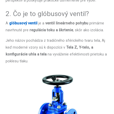
perspektív a poskytuje praktické usmernenie pre výber.
2. Čo je to glóbusový ventil?
A
glóbusový ventil
je a
ventil lineárneho pohybu
primárne
navrhnuté pre
regulácia toku a škrtenie
, skôr ako izolácia.
Jeho názov pochádza z tradičného sférického tvaru tela, Aj
keď moderné vzory sú k dispozícii v
Tela Z, Y-telo, a
konfigurácie uhla a tela
na vyváženie efektívnosti prietoku a
poklesu tlaku.