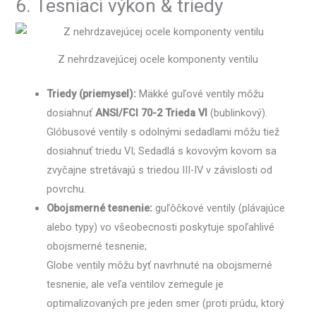
6. Tesniaci výkon & triedy
Z nehrdzavejúcej ocele komponenty ventilu
Triedy (priemysel):
Mäkké guľové ventily môžu
dosiahnuť
ANSI/FCI 70-2 Trieda VI
(bublinkový).
Glóbusové ventily s odolnými sedadlami môžu tiež
dosiahnuť triedu VI; Sedadlá s kovovým kovom sa
zvyčajne stretávajú s triedou III-IV v závislosti od
povrchu.
Obojsmerné tesnenie:
guľôčkové ventily (plávajúce
alebo typy) vo všeobecnosti poskytuje spoľahlivé
obojsmerné tesnenie;
Globe ventily môžu byť navrhnuté na obojsmerné
tesnenie, ale veľa ventilov zemegule je
optimalizovaných pre jeden smer (proti prúdu, ktorý