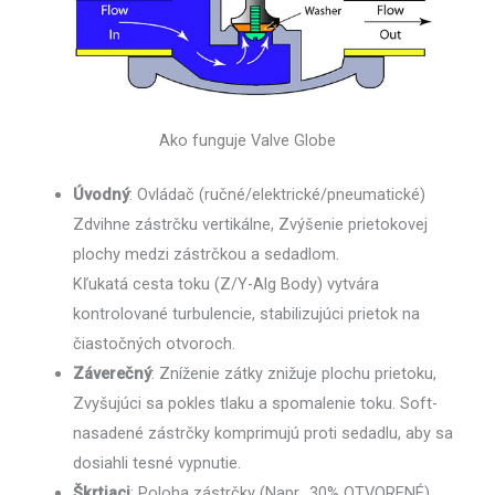
Ako funguje Valve Globe
Úvodný
: Ovládač (ručné/elektrické/pneumatické)
Zdvihne zástrčku vertikálne, Zvýšenie prietokovej
plochy medzi zástrčkou a sedadlom.
Kľukatá cesta toku (Z/Y-Alg Body) vytvára
kontrolované turbulencie, stabilizujúci prietok na
čiastočných otvoroch.
Záverečný
: Zníženie zátky znižuje plochu prietoku,
Zvyšujúci sa pokles tlaku a spomalenie toku. Soft-
nasadené zástrčky komprimujú proti sedadlu, aby sa
dosiahli tesné vypnutie.
Škrtiaci
: Poloha zástrčky (Napr., 30% OTVORENÉ)