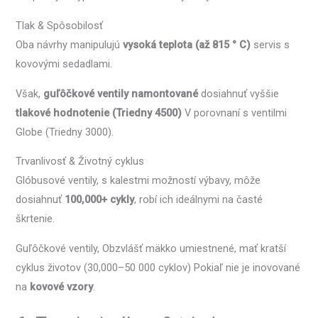
Tlak & Spôsobilosť
Oba návrhy manipulujú
vysoká teplota (až 815 ° C)
servis s
kovovými sedadlami.
Však,
guľôčkové ventily namontované
dosiahnuť vyššie
tlakové hodnotenie (Triedny 4500)
V porovnaní s ventilmi
Globe (Triedny 3000).
Trvanlivosť & Životný cyklus
Glóbusové ventily, s kalestmi možností výbavy, môže
dosiahnuť
100,000+ cykly
, robí ich ideálnymi na časté
škrtenie.
Guľôčkové ventily, Obzvlášť mäkko umiestnené, mať kratší
cyklus životov (30,000–50 000 cyklov) Pokiaľ nie je inovované
na
kovové vzory
.