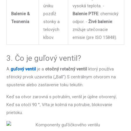
úniku
vysoká teplota. -
Balenie &
pozdĺž
Balenie PTFE
: chemický
Tesnenia
stonky a
odpor. -
Živé balenie
:
telových
znižuje utečovacie
kĺbov.
emisie (pre ISO 15848).
3. Čo je guľový ventil?
A
guľový ventil
je a
otočný rotačný ventil
ktorý používa
sférický prvok uzavretia („Ball“) S centrálnym otvorom na
spustenie alebo zastavenie toku tekutín.
Keď sa otvor zarovná s potrubím, ventil je úplne otvorený;
Keď sa otočí 90 °, Vŕta je kolmá na potrubie, blokovanie
prietoku.