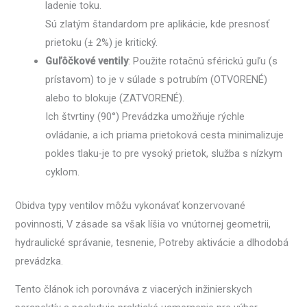
ladenie toku.
Sú zlatým štandardom pre aplikácie, kde presnosť
prietoku (± 2%) je kritický.
Guľôčkové ventily
: Použite rotačnú sférickú guľu (s
prístavom) to je v súlade s potrubím (OTVORENÉ)
alebo to blokuje (ZATVORENÉ).
Ich štvrtiny (90°) Prevádzka umožňuje rýchle
ovládanie, a ich priama prietoková cesta minimalizuje
pokles tlaku-je to pre vysoký prietok, služba s nízkym
cyklom.
Obidva typy ventilov môžu vykonávať konzervované
povinnosti, V zásade sa však líšia vo vnútornej geometrii,
hydraulické správanie, tesnenie, Potreby aktivácie a dlhodobá
prevádzka.
Tento článok ich porovnáva z viacerých inžinierskych