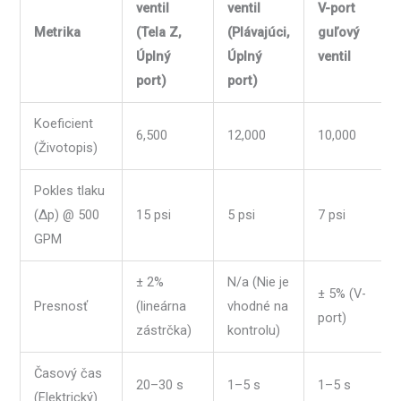
ventil
ventil
V-port
Metrika
(Tela Z,
(Plávajúci,
guľový
Úplný
Úplný
ventil
port)
port)
Koeficient
6,500
12,000
10,000
(Životopis)
Pokles tlaku
(Δp) @ 500
15 psi
5 psi
7 psi
GPM
± 2%
N/a (Nie je
± 5% (V-
Presnosť
(lineárna
vhodné na
port)
zástrčka)
kontrolu)
Časový čas
20–30 s
1–5 s
1–5 s
(Elektrický)