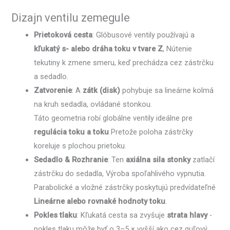
Dizajn ventilu zemegule
Prietoková cesta
: Glóbusové ventily používajú a
kľukatý s- alebo dráha toku v tvare Z
, Nútenie
tekutiny k zmene smeru, keď prechádza cez zástrčku
a sedadlo.
Zatvorenie
: A
zátk (disk)
pohybuje sa lineárne kolmá
na kruh sedadla, ovládané stonkou.
Táto geometria robí globálne ventily ideálne pre
regulácia toku a toku
Pretože poloha zástrčky
koreluje s plochou prietoku.
Sedadlo & Rozhranie
: Ten
axiálna sila stonky
zatlačí
zástrčku do sedadla, Výroba spoľahlivého vypnutia.
Parabolické a vložné zástrčky poskytujú predvídateľné
Lineárne alebo rovnaké hodnoty toku
.
Pokles tlaku
: Kľukatá cesta sa zvyšuje
strata hlavy
-
pokles tlaku môže byť o 3–5 × vyšší ako cez guľový