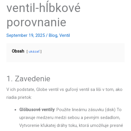
ventil-hĺbkové
porovnanie
September 19, 2025
/
Blog
,
Ventil
Obsah
ukázať
1. Zavedenie
V ich podstate, Globe ventil vs guľový ventil sa líši v tom, ako
riadia prietok:
Glóbusové ventily
: Použite lineárnu zásuvku (disk) To
upravuje medzeru medzi sebou a pevným sedadlom,
Vytvorenie kľukatej dráhy toku, ktorá umožňuje presné