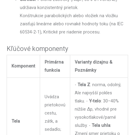
udržiava konzistentný prietok.
Konštrukcie parabolických alebo vložiek na vložku
zaisťujú lineárne alebo rovnaké hodnoty toku (na IEC
60534-2-1), Kritické pre riadenie procesu.
Kľúčové komponenty
Primárna
Varianty dizajnu &
Komponent
funkcia
Poznámky
-
Tela Z
: norma, odolný,
Ale najvyšší pokles
Uvádza
tlaku. -
Y-telo
: 30–40%
prietokovú
nižšie Δp, vhodné pre
cestu,
vysokotlakové/parné
Tela
zátk, a
služby. -
Tela uhla
:
sedadlo;
Zmení smer prietoku o