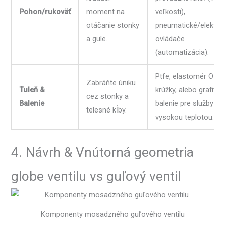
Pohon/rukoväť
moment na
veľkosti),
otáčanie stonky
pneumatické/elektric
a gule.
ovládače
(automatizácia).
Ptfe, elastomér O-
Zabráňte úniku
Tuleň &
krúžky, alebo grafitov
cez stonky a
Balenie
balenie pre služby s
telesné kĺby.
vysokou teplotou.
4. Návrh & Vnútorná geometria
globe ventilu vs guľový ventil
Komponenty mosadzného guľového ventilu