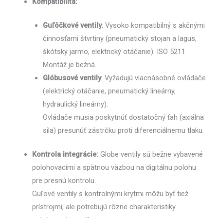
Kompatibilita:
Guľôčkové ventily
: Vysoko kompatibilný s akčnými
činnosťami štvrtiny (pneumatický stojan a lagus,
škótsky jarmo, elektrický otáčanie). ISO 5211
Montáž je bežná.
Glóbusové ventily
: Vyžadujú viacnásobné ovládače
(elektrický otáčanie, pneumatický lineárny,
hydraulický lineárny).
Ovládače musia poskytnúť dostatočný ťah (axiálna
sila) presunúť zástrčku proti diferenciálnemu tlaku.
Kontrola integrácie:
Globe ventily sú bežne vybavené
polohovacími a spätnou väzbou na digitálnu polohu
pre presnú kontrolu.
Guľové ventily s kontrolnými krytmi môžu byť tiež
prístrojmi, ale potrebujú rôzne charakteristiky