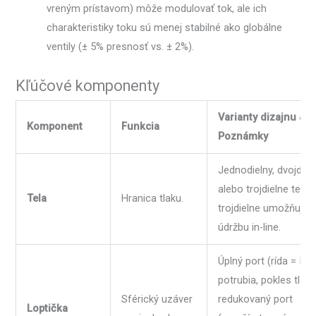
vreným prístavom) môže modulovať tok, ale ich
charakteristiky toku sú menej stabilné ako globálne
ventily (± 5% presnosť vs. ± 2%).
Kľúčové komponenty
Varianty dizajnu &
Komponent
Funkcia
Poznámky
Jednodielny, dvojdieln
alebo trojdielne telá;
Tela
Hranica tlaku.
trojdielne umožňuje
údržbu in-line.
Úplný port (rída = ID
potrubia, pokles tlaku
Sférický uzáver
redukovaný port
Loptička