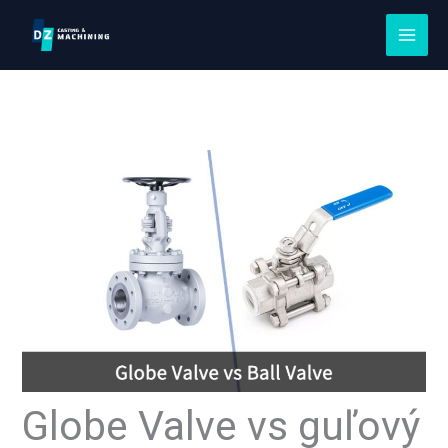
Preskočte
na
obsah
Globe Valve vs guľový