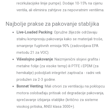
recirkulacijske linije pumpe). Dodaje 10-15% na cijenu
ventila, ali eliminira zahtjeve za nepovratnim ventilima.
Najbolje prakse za pakovanje stabljika
Live-Loaded Packing
: Opružne žlijezde održavaju
stalnu kompresiju pakovanja kako se materijali troše,
smanjenje fugitivnih emisija 90% (zadovoljava EPA
metodu 21 za VOC).
Višeslojno pakovanje
: Naizmjenični slojevi grafita i
metalne folije (za visoke temp) ili PTFE i EPDM (za
hemikalije) poboljšati integritet zaptivača - radni vek
produžen za 2-3 godine.
Bonnet Venting
: Mali otvori za ventilaciju na poklopcu
motora oslobađaju pritisak od degradacije pakovanja,
sprečavanje izbijanja stabljike (kritično za sisteme
visokog pritiska, ANSI klasa 3000+).