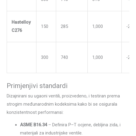
Hastelloy
150
285
1,000
-270
C276
300
740
1,000
-270
Primjenjivi standardi
Dizajnirani su ugaoni ventili, proizvedeno, i testiran prema
strogim međunarodnim kodeksima kako bi se osigurala
konzistentnost performansi:
ASME B16.34
– Definira P–T ocjene, debljina zida, i
materijali za industrijske ventile.