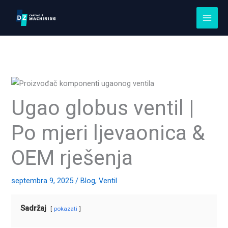
Preskočite
na
sadržaj
Ugao globus ventil |
Po mjeri ljevaonica &
OEM rješenja
septembra 9, 2025
/
Blog
,
Ventil
Sadržaj
pokazati