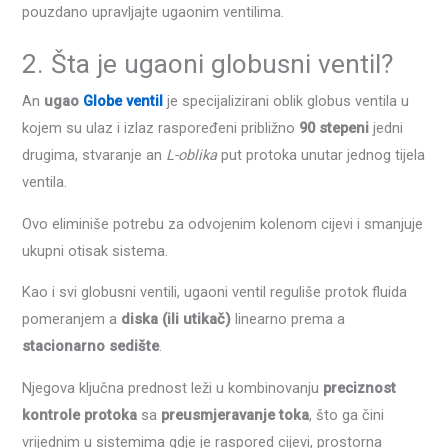
pouzdano upravljajte ugaonim ventilima.
2. Šta je ugaoni globusni ventil?
An
ugao
Globe ventil
je specijalizirani oblik globus ventila u
kojem su ulaz i izlaz raspoređeni približno
90 stepeni
jedni
drugima, stvaranje an
L-oblika
put protoka unutar jednog tijela
ventila.
Ovo eliminiše potrebu za odvojenim kolenom cijevi i smanjuje
ukupni otisak sistema.
Kao i svi globusni ventili, ugaoni ventil reguliše protok fluida
pomeranjem a
diska (ili utikač)
linearno prema a
stacionarno sedište
.
Njegova ključna prednost leži u kombinovanju
preciznost
kontrole protoka
sa
preusmjeravanje toka
, što ga čini
vrijednim u sistemima gdje je raspored cijevi, prostorna