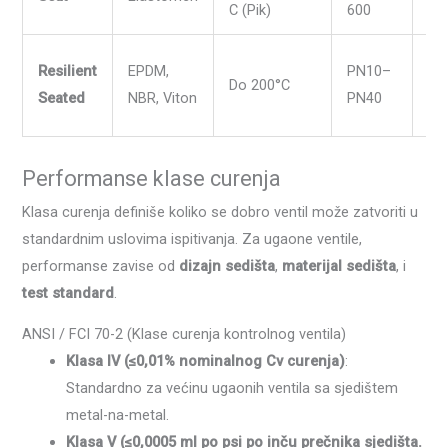
C (Pik)
600
ki
Vo
Resilient
EPDM,
PN10–
Do 200°C
ser
Seated
NBR, Viton
PN40
pri
Performanse klase curenja
Klasa curenja definiše koliko se dobro ventil može zatvoriti u
standardnim uslovima ispitivanja. Za ugaone ventile,
performanse zavise od
dizajn sedišta
,
materijal sedišta
, i
test standard
.
ANSI / FCI 70-2 (Klase curenja kontrolnog ventila)
Klasa IV (≤0,01% nominalnog Cv curenja)
:
Standardno za većinu ugaonih ventila sa sjedištem
metal-na-metal.
Klasa V (≤0,0005 ml po psi po inču prečnika sjedišta.