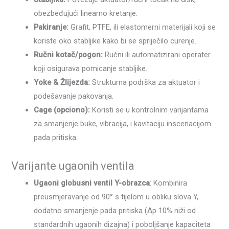
obezbeđujući linearno kretanje.
Pakiranje:
Grafit, PTFE, ili elastomerni materijali koji se
koriste oko stabljike kako bi se spriječilo curenje.
Ručni kotač/pogon:
Ručni ili automatizirani operater
koji osigurava pomicanje stabljike.
Yoke & Žlijezda:
Strukturna podrška za aktuator i
podešavanje pakovanja.
Cage (opciono):
Koristi se u kontrolnim varijantama
za smanjenje buke, vibracija, i kavitaciju inscenacijom
pada pritiska.
Varijante ugaonih ventila
Ugaoni globusni ventil Y-obrazca
: Kombinira
preusmjeravanje od 90° s tijelom u obliku slova Y,
dodatno smanjenje pada pritiska (Δp 10% niži od
standardnih ugaonih dizajna) i poboljšanje kapaciteta