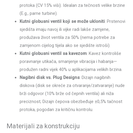
protoka (CV 15% viši). Idealan za tečnosti velike brzine
(E.g., parne turbine).
Kutni globusni ventil koji se može ukloniti
: Prstenovi
sjedišta imaju navoj ili vijke radi lakše zamjene,
produžava život ventila za 50% (nema potrebe za
zamjenom cijelog tijela ako se sjedište istroši).
Kutni globusni ventil sa kavezom
: Kavez kontroliše
poravnanje utikača, smanjenje vibracija i habanja—
produžen radni vijek 40% u aplikacijama velikih brzina.
Nagibni disk vs. Plug Designs
: Dizajn nagibnih
diskova (disk se okreće za otvaranje/zatvaranje) nude
brži odgovor (10% brže od čepnih ventila) ali niža
preciznost; Dizajn čepova obezbeđuje ±0,5% tačnost
protoka, pogodan za kritičnu kontrolu.
Materijali za konstrukciju