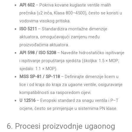
API 602
– Pokriva kovane kuglaste ventile malih
prečnika (≤2 inča, Klasa 800–4500), često se koristi u
vodovima visokog pritiska.
ISO 5211
– Standardizira montažne dimenzije
aktuatora, omogućavajući zamjenu među
proizvođačima aktuatora.
API 598 / ISO 5208
– Navedite hidrostatičko ispitivanje
i ispitivanje propuštanja sjedišta (školjka: 1.5 × MOP;
sjedalo: 1.1 × MOP).
MSS SP-81 / SP-118
– Definirajte dimenzije licem u
lice i od kraja do kraja za ugaone ventile, osiguravanje
kompatibilnosti sa rasporedom cijevi.
U 12516
– Evropski standard za snagu ventila i P–T
ocjene, često se primjenjuje u sistemima PN klase.
6. Procesi proizvodnje ugaonog