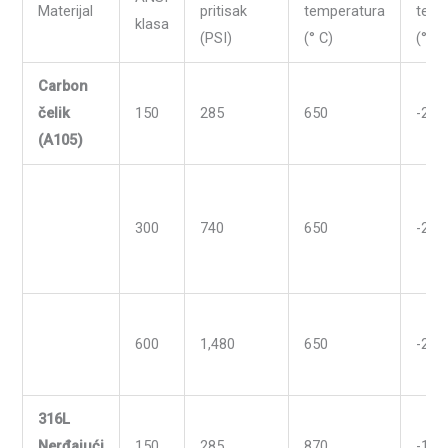
Materijal
pritisak
temperatura
temp
klasa
(PSI)
(° C)
(° C)
Carbon
čelik
150
285
650
-29
(A105)
300
740
650
-29
600
1,480
650
-29
316L
Nerđajući
150
285
870
-196