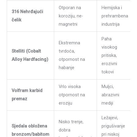
Otporan na
Hemijska i
316 Nehrđajući
koroziju, ne-
prehrambena
čelik
magnetni
industrija
Paha
Ekstremna
visokog
Stelliti (Cobalt
tvrdoća,
pritiska,
Alloy Hardfacing)
otpornost na
erozivni
habanje
tokovi
Vrlo visoka
Muljci,
Volfram karbid
otpornost na
abrazivni
premaz
eroziju
mediji
Ležajevi,
Nisko trenje,
Sjedala obložena
prigušivanje
dobra
bronzom/babitom
pri niskoj