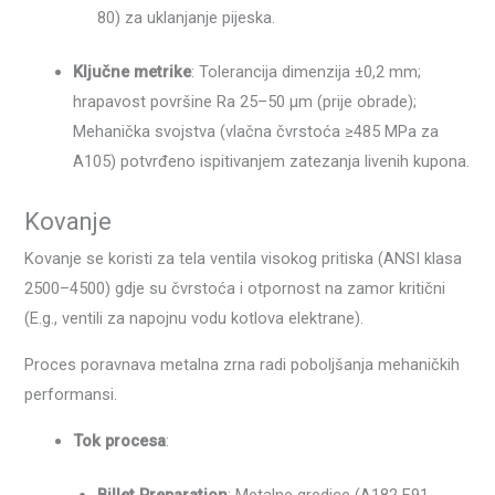
80) za uklanjanje pijeska.
Ključne metrike
: Tolerancija dimenzija ±0,2 mm;
hrapavost površine Ra 25–50 μm (prije obrade);
Mehanička svojstva (vlačna čvrstoća ≥485 MPa za
A105) potvrđeno ispitivanjem zatezanja livenih kupona.
Kovanje
Kovanje se koristi za tela ventila visokog pritiska (ANSI klasa
2500–4500) gdje su čvrstoća i otpornost na zamor kritični
(E.g., ventili za napojnu vodu kotlova elektrane).
Proces poravnava metalna zrna radi poboljšanja mehaničkih
performansi.
Tok procesa
:
Billet Preparation
: Metalne gredice (A182 F91