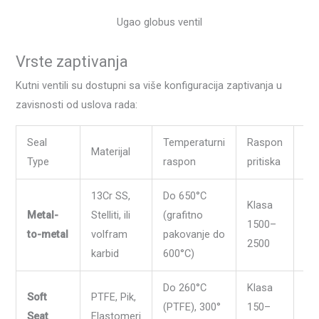
Ugao globus ventil
Vrste zaptivanja
Kutni ventili su dostupni sa više konfiguracija zaptivanja u
zavisnosti od uslova rada:
Seal
Temperaturni
Raspon
Tip
Materijal
Type
raspon
pritiska
up
13Cr SS,
Do 650°C
Klasa
Vi
Metal-
Stelliti, ili
(grafitno
1500–
par
to-metal
volfram
pakovanje do
2500
te
karbid
600°C)
Do 260°C
Klasa
Ko
Soft
PTFE, Pik,
(PTFE), 300°
150–
hem
Seat
Elastomeri