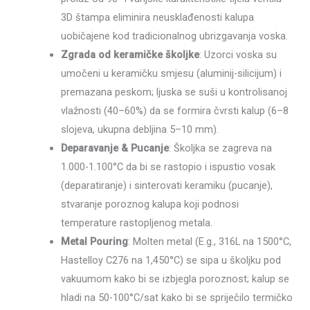
3D štampa eliminira neusklađenosti kalupa
uobičajene kod tradicionalnog ubrizgavanja voska.
Zgrada od keramičke školjke
: Uzorci voska su
umočeni u keramičku smjesu (aluminij-silicijum) i
premazana peskom; ljuska se suši u kontrolisanoj
vlažnosti (40–60%) da se formira čvrsti kalup (6–8
slojeva, ukupna debljina 5–10 mm).
Deparavanje & Pucanje
: Školjka se zagreva na
1.000-1.100°C da bi se rastopio i ispustio vosak
(deparatiranje) i sinterovati keramiku (pucanje),
stvaranje poroznog kalupa koji podnosi
temperature rastopljenog metala.
Metal Pouring
: Molten metal (E.g., 316L na 1500°C,
Hastelloy C276 na 1,450°C) se sipa u školjku pod
vakuumom kako bi se izbjegla poroznost; kalup se
hladi na 50-100°C/sat kako bi se spriječilo termičko