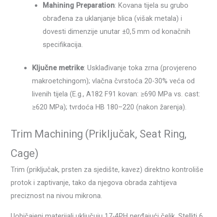
Mahining Preparation
: Kovana tijela su grubo
obrađena za uklanjanje blica (višak metala) i
dovesti dimenzije unutar ±0,5 mm od konačnih
specifikacija.
Ključne metrike
: Usklađivanje toka zrna (provjereno
makroetchingom); vlačna čvrstoća 20-30% veća od
livenih tijela (E.g., A182 F91 kovan: ≥690 MPa vs. cast:
≥620 MPa); tvrdoća HB 180–220 (nakon žarenja).
Trim Machining (Priključak, Seat Ring,
Cage)
Trim (priključak, prsten za sjedište, kavez) direktno kontroliše
protok i zaptivanje, tako da njegova obrada zahtijeva
preciznost na nivou mikrona.
Uobičajeni materijali uključuju 17-4PH nerđajući čelik, Stelliti 6