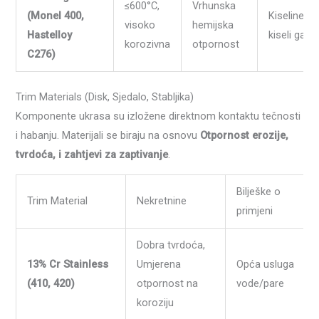
≤600°C,
Vrhunska
(Monel 400,
Kiseline, alk
visoko
hemijska
Hastelloy
kiseli gas
korozivna
otpornost
C276)
Trim Materials (Disk, Sjedalo, Stabljika)
Komponente ukrasa su izložene direktnom kontaktu tečnosti
i habanju. Materijali se biraju na osnovu
Otpornost erozije,
tvrdoća, i zahtjevi za zaptivanje
.
Bilješke o
Trim Material
Nekretnine
primjeni
Dobra tvrdoća,
13% Cr Stainless
Umjerena
Opća usluga
(410, 420)
otpornost na
vode/pare
koroziju