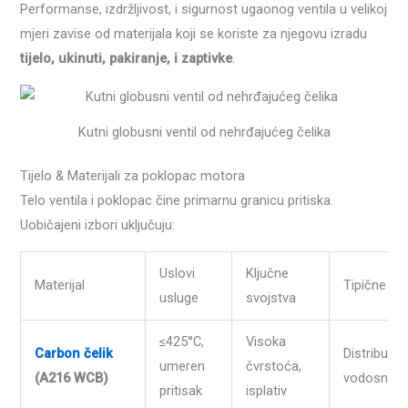
Performanse, izdržljivost, i sigurnost ugaonog ventila u velikoj
mjeri zavise od materijala koji se koriste za njegovu izradu
tijelo, ukinuti, pakiranje, i zaptivke
.
Kutni globusni ventil od nehrđajućeg čelika
Tijelo & Materijali za poklopac motora
Telo ventila i poklopac čine primarnu granicu pritiska.
Uobičajeni izbori uključuju:
Uslovi
Ključne
Materijal
Tipične apl
usluge
svojstva
≤425°C,
Visoka
Carbon čelik
Distribucij
umeren
čvrstoća,
(A216 WCB)
vodosnabd
pritisak
isplativ