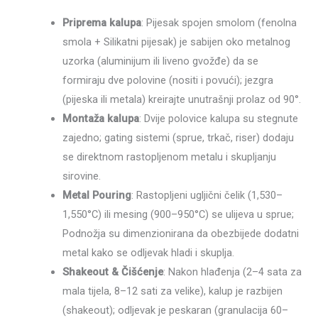
Priprema kalupa
: Pijesak spojen smolom (fenolna
smola + Silikatni pijesak) je sabijen oko metalnog
uzorka (aluminijum ili liveno gvožđe) da se
formiraju dve polovine (nositi i povući); jezgra
(pijeska ili metala) kreirajte unutrašnji prolaz od 90°.
Montaža kalupa
: Dvije polovice kalupa su stegnute
zajedno; gating sistemi (sprue, trkač, riser) dodaju
se direktnom rastopljenom metalu i skupljanju
sirovine.
Metal Pouring
: Rastopljeni ugljični čelik (1,530–
1,550°C) ili mesing (900–950°C) se ulijeva u sprue;
Podnožja su dimenzionirana da obezbijede dodatni
metal kako se odljevak hladi i skuplja.
Shakeout & Čišćenje
: Nakon hlađenja (2–4 sata za
mala tijela, 8–12 sati za velike), kalup je razbijen
(shakeout); odljevak je peskaran (granulacija 60–