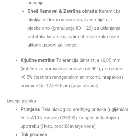
pucanje.
Shell Removal & Završna obrada
: Keramička
školjka se lomi od vibracija; liveno tijelo je
pjeskareno (granulacija 80–120) za uklanjanje
ostataka keramike, zatim obrezan kako bi se
uklonili usponi za livenje.
Ključne metrike
: Tolerancija dimenzija ±0,05 mm
(kritično za poravnanje prolaza od 90°); poroznost
<0.5% (testiran rendgenskim snimkom); hrapavost
površine Ra 12,5–25 μm (prije obrade).
Livenje pijeska
Primjena
: Tela niskog do srednjeg pritiska (ugljenični
čelik A105, mesing C36000) za opću industrijsku
upotrebu (Hvac, pročišćavanje vode).
Tok procesa
: