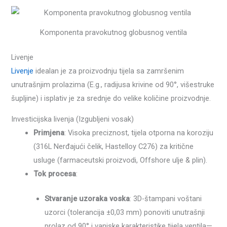
Komponenta pravokutnog globusnog ventila
Livenje
Livenje
idealan je za proizvodnju tijela sa zamršenim
unutrašnjim prolazima (E.g., radijusa krivine od 90°, višestruke
šupljine) i isplativ je za srednje do velike količine proizvodnje.
Investicijska livenja (Izgubljeni vosak)
Primjena
: Visoka preciznost, tijela otporna na koroziju
(316L Nerđajući čelik, Hastelloy C276) za kritične
usluge (farmaceutski proizvodi, Offshore ulje & plin).
Tok procesa
:
Stvaranje uzoraka voska
: 3D-štampani voštani
uzorci (tolerancija ±0,03 mm) ponoviti unutrašnji
prolaz od 90° i vanjske karakteristike tijela ventila—