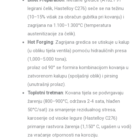
legirani čelik, Hastelloy C276) seče se na težinu
(10–15% višak za obračun gubitka pri kovanju) i
zagrijana na 1.100–1.300°C (temperatura
austenitizacije za čelik).
Hot Forging
: Zagrijana gredica se utiskuje u kalup
(u obliku tijela ventila) pomoću hidrauličnih presa
(1,000–5.000 tona);
prolaz od 90° se formira kombinacijom kovanja u
zatvorenom kalupu (spoljašnji oblik) i pirsing
(unutrašnji prolaz).
Toplotni tretman
: Kovana tijela se podvrgavaju
žarenju (800–900°C, održava 2-4 sata, hlađen
50°C/sat) za smanjenje rezidualnog stresa;
karoserije od visoke legure (Hastelloy C276)
primanje rastvora žarenja (1,150° C, ugašen u vodi)
za vraćanje otpornosti na koroziju.