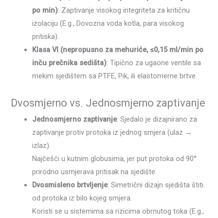
po min)
: Zaptivanje visokog integriteta za kritičnu
izolaciju (E.g., Dovozna voda kotla, para visokog
pritiska).
Klasa VI (nepropusno za mehuriće, ≤0,15 ml/min po
inču prečnika sedišta)
: Tipično za ugaone ventile sa
mekim sjedištem sa PTFE, Pik, ili elastomerne brtve.
Dvosmjerno vs. Jednosmjerno zaptivanje
Jednosmjerno zaptivanje
: Sjedalo je dizajnirano za
zaptivanje protiv protoka iz jednog smjera (ulaz →
izlaz).
Najčešći u kutnim globusima, jer put protoka od 90°
prirodno usmjerava pritisak na sjedište.
Dvosmisleno brtvljenje
: Simetrični dizajn sjedišta štiti
od protoka iz bilo kojeg smjera.
Koristi se u sistemima sa rizicima obrnutog toka (E.g.,