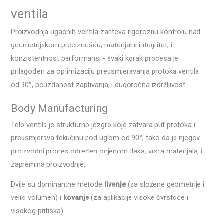
ventila
Proizvodnja ugaonih ventila zahteva rigoroznu kontrolu nad
geometrijskom preciznošću, materijalni integritet, i
konzistentnost performansi - svaki korak procesa je
prilagođen za optimizaciju preusmjeravanja protoka ventila
od 90°, pouzdanost zaptivanja, i dugoročna izdržljivost.
Body Manufacturing
Telo ventila je strukturno jezgro koje zatvara put protoka i
preusmjerava tekućinu pod uglom od 90°, tako da je njegov
proizvodni proces određen ocjenom tlaka, vrsta materijala, i
zapremina proizvodnje.
Dvije su dominantne metode
livenje
(za složene geometrije i
veliki volumen) i
kovanje
(za aplikacije visoke čvrstoće i
visokog pritiska).