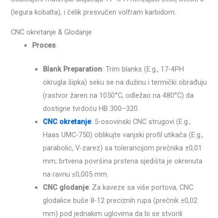
(legura kobalta), i čelik presvučen volfram karbidom.
CNC okretanje & Glodanje
Proces
:
Blank Preparation
: Trim blanks (E.g., 17-4PH
okrugla šipka) seku se na dužinu i termički obrađuju
(rastvor žaren na 1050°C, odležao na 480°C) da
dostigne tvrdoću HB 300–320.
CNC okretanje
: 5-osovinski CNC strugovi (E.g.,
Haas UMC-750) oblikujte vanjski profil utikača (E.g.,
parabolic, V-zarez) sa tolerancijom prečnika ±0,01
mm; brtvena površina prstena sjedišta je okrenuta
na ravnu ≤0,005 mm.
CNC glodanje
: Za kaveze sa više portova, CNC
glodalice buše 8-12 preciznih rupa (prečnik ±0,02
mm) pod jednakim uglovima da bi se stvorili