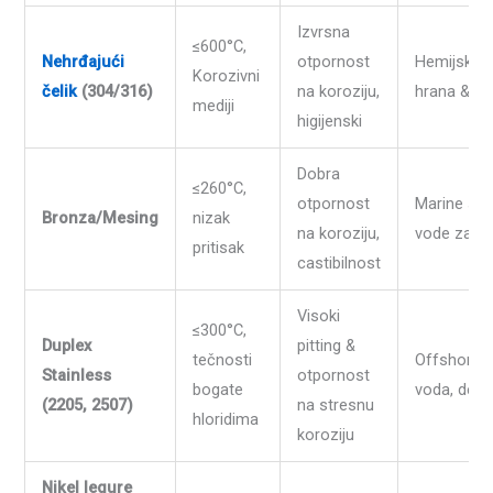
Izvrsna
≤600°C,
Nehrđajući
otpornost
Hemijska o
Korozivni
čelik
(304/316)
na koroziju,
hrana & P
mediji
higijenski
Dobra
≤260°C,
otpornost
Marine ser
Bronza/Mesing
nizak
na koroziju,
vode za pi
pritisak
castibilnost
Visoki
≤300°C,
Duplex
pitting &
tečnosti
Offshore,
Stainless
otpornost
bogate
voda, desal
(2205, 2507)
na stresnu
hloridima
koroziju
Nikel legure