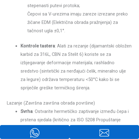
stepenasti putevi protoka;
Čepovi sa V-urezima imaju zareze izrezane preko
žičane EDM (Električna obrada pražnjenja) za
tačnost ugla ±0,1°.
Kontrole tastera
: Alati za rezanje (dijamantski obložen
karbid za 316L, CBN za Stelit 6) koriste se za
izbjegavanje deformacije materijala; rashladno
sredstvo (sintetički za nerđajući čelik, mineralno ulje
za legure) održava temperaturu <50°C kako bi se
spriječile greške termičkog širenja.
Lazanje (Završna završna obrada površine)
Svrha
: Ostvarite hermetičko zaptivanje između čepa i
prstena sjedala (kritično za ISO 5208 Propuštanje
klase V/VI).
Proces
: