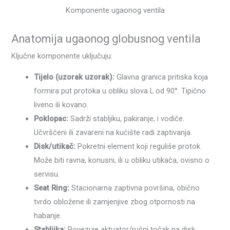
Komponente ugaonog ventila
Anatomija ugaonog globusnog ventila
Ključne komponente uključuju:
Tijelo (uzorak uzorak):
Glavna granica pritiska koja
formira put protoka u obliku slova L od 90°. Tipično
liveno ili kovano.
Poklopac:
Sadrži stabljiku, pakiranje, i vodiče.
Učvršćeni ili zavareni na kućište radi zaptivanja.
Disk/utikač:
Pokretni element koji reguliše protok.
Može biti ravna, konusni, ili u obliku utikača, ovisno o
servisu.
Seat Ring:
Stacionarna zaptivna površina, obično
tvrdo obložene ili zamjenjive zbog otpornosti na
habanje.
Stabljika:
Povezuje aktuator/ručni točak na disk,